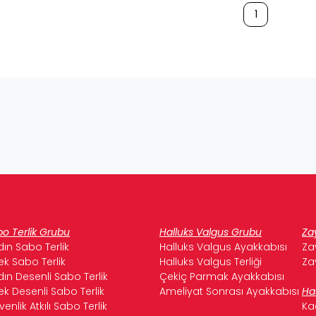
1
o Terlik Grubu
Halluks Valgus Grubu
Za
ın Sabo Terlik
Halluks Valgus Ayakkabısı
Za
ek Sabo Terlik
Halluks Valgus Terliği
Za
ın Desenli Sabo Terlik
Çekiç Parmak Ayakkabısı
ek Desenli Sabo Terlik
Ameliyat Sonrası Ayakkabısı
Ha
enlik Atkılı Sabo Terlik
Ka