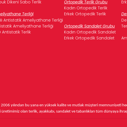
uk Dikeni Sabo Terlik
Ortopedik Terlik Grubu
Er
Kadın Ortopedik Terlik
liyathane Terliği
Erkek Ortopedik Terlik
De
ılı Antistatik Ameliyathane Terliği
De
istatik Ameliyathane Terliği
Ortopedik Sandalet Grubu
Te
 Antistatik Terlik
Kadın Ortopedik Sandalet
Erkek Ortopedik Sandalet
Am
,
2006 yılından bu yana
en yüksek kalite ve mutlak müşteri memnuniyeti hede
üretimimiz olan terlik, ayakkabı, sandalet ve tabanlıkları
tüm dünyaya ihra