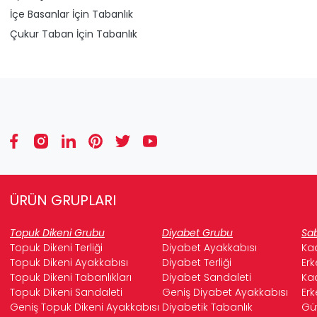
İçe Basanlar İçin Tabanlık
Çukur Taban İçin Tabanlık
ÜRÜN GRUPLARI
Topuk Dikeni Grubu
Diyabet Grubu
Sab
Topuk Dikeni Terliği
Diyabet Ayakkabısı
Kad
Topuk Dikeni Ayakkabısı
Diyabet Terliği
Erk
Topuk Dikeni Tabanlıkları
Diyabet Sandaleti
Kad
Topuk Dikeni Sandaleti
Geniş Diyabet Ayakkabısı
Erk
Geniş Topuk Dikeni Ayakkabısı
Diyabetik Tabanlık
Güv