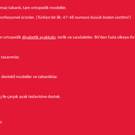
aymaz tabanlı, tam ortopedik modeller.
r profesyonel ürünler.
(Türkiye'de ilk: 47-48 numara büyük beden üretimi!)
tam ortopedik
diyabetik ayakkabı
, terlik ve sandaletler.
80'den fazla ülkeye
ihr
 tasarımlar.
estekli modeller ve tabanlıklar.
ı
ile çarpık ayak tedavisine destek.
.
r.