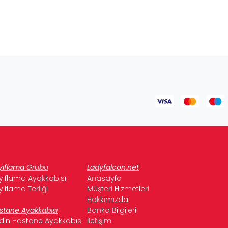
yıflama Grubu
Ladyfalcon.net
yıflama Ayakkabısı
Anasayfa
yıflama Terliği
Müşteri Hizmetleri
Hakkımızda
stane Ayakkabısı
Banka Bilgileri
dın Hastane Ayakkabısı
İletişim