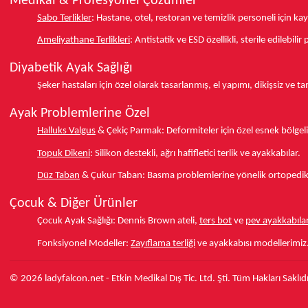
Medikal & Profesyonel Çözümler
Sabo Terlikler
:
Hastane, otel, restoran ve temizlik personeli için k
Ameliyathane Terlikleri
:
Antistatik ve ESD özellikli, sterile edilebili
Diyabetik Ayak Sağlığı
Şeker hastaları için özel olarak tasarlanmış, el yapımı, dikişsiz ve 
Ayak Problemlerine Özel
Halluks Valgus
& Çekiç Parmak:
Deformiteler için özel esnek bölgeli
Topuk Dikeni
:
Silikon destekli, ağrı hafifletici terlik ve ayakkabılar.
Düz Taban
& Çukur Taban:
Basma problemlerine yönelik ortopedik d
Çocuk & Diğer Ürünler
Çocuk Ayak Sağlığı:
Dennis Brown ateli,
ters bot
ve
pev ayakkabılar
Fonksiyonel Modeller:
Zayıflama terliği
ve ayakkabısı modellerimiz
© 2026 ladyfalcon.net - Etkin Medikal Dış Tic. Ltd. Şti. Tüm Hakları Saklıdı