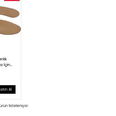
nlık
a İçin
Satın Al
ürün listeleniyor.