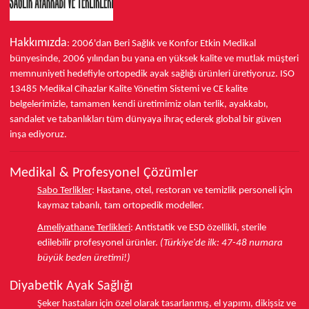
Hakkımızda
: 2006'dan Beri Sağlık ve Konfor
Etkin Medikal
bünyesinde,
2006 yılından bu yana
en yüksek kalite ve mutlak müşteri
memnuniyeti hedefiyle ortopedik ayak sağlığı ürünleri üretiyoruz.
ISO
13485
Medikal Cihazlar Kalite Yönetim Sistemi ve
CE
kalite
belgelerimizle, tamamen kendi üretimimiz olan terlik, ayakkabı,
sandalet ve tabanlıkları
tüm dünyaya ihraç ederek
global bir güven
inşa ediyoruz.
Medikal & Profesyonel Çözümler
Sabo Terlikler
:
Hastane, otel, restoran ve temizlik personeli için
kaymaz tabanlı, tam ortopedik modeller.
Ameliyathane Terlikleri
:
Antistatik ve ESD özellikli, sterile
edilebilir profesyonel ürünler.
(Türkiye'de ilk: 47-48 numara
büyük beden üretimi!)
Diyabetik Ayak Sağlığı
Şeker hastaları için özel olarak tasarlanmış, el yapımı, dikişsiz ve