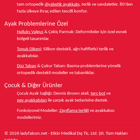
tam ortopedik
diyabetik ayakkabı
, terlik ve sandaletler.
80'den
fazla ülkeye
ihraç edilen tescilli konfor.
Ayak Problemlerine Özel
Halluks Valgus
& Çekiç Parmak:
Deformiteler için özel esnek
bölgeli tasarımlar.
Topuk Dikeni
:
Silikon destekli, ağrı hafifletici terlik ve
ayakkabılar.
Düz Taban
& Çukur Taban:
Basma problemlerine yönelik
ortopedik destekli modeller ve tabanlıklar.
Çocuk & Diğer Ürünler
Çocuk Ayak Sağlığı:
Dennis Brown ateli,
ters bot
ve
pev ayakkabıları
ile çarpık ayak tedavisine destek.
Fonksiyonel Modeller:
Zayıflama terliği
ve ayakkabısı
modellerimiz.
© 2026 ladyfalcon.net - Etkin Medikal Dış Tic. Ltd. Şti. Tüm Hakları