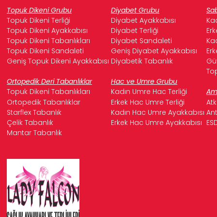
Topuk Dikeni Grubu
Diyabet Grubu
Sab
Topuk Dikeni Terliği
Diyabet Ayakkabısı
Kad
Topuk Dikeni Ayakkabısı
Diyabet Terliği
Erk
Topuk Dikeni Tabanlıkları
Diyabet Sandaleti
Kad
Topuk Dikeni Sandaleti
Geniş Diyabet Ayakkabısı
Erk
Geniş Topuk Dikeni Ayakkabısı
Diyabetik Tabanlık
Güv
Top
Ortopedik Deri Tabanlıklar
Hac ve Umre Grubu
Topuk Dikeni Tabanlıkları
Kadın Umre Hac Terliği
Ame
Ortopedik Tabanlıklar
Erkek Hac Umre Terliği
Atk
Starflex Tabanlık
Kadın Hac Umre Ayakkabısı
Ant
Çelik Tabanlık
Erkek Hac Umre Ayakkabısı
ESD
Mantar Tabanlık