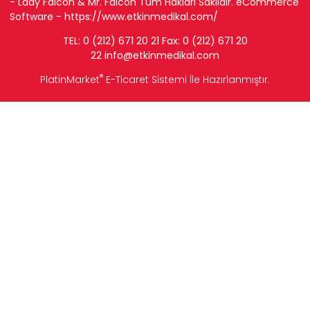
- Lady Falcon & Mr. Falcon Tüm Hakları Saklıdır. eCommerce
Software -
https://www.etkinmedikal.com/
TEL: 0 (212) 671 20 21 Fax: 0 (212) 671 20
22
info
@etkinmedikal.com
®
PlatinMarket
E-Ticaret Sistemi
İle Hazırlanmıştır.