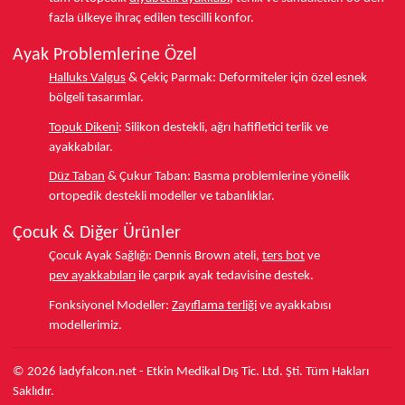
fazla ülkeye
ihraç edilen tescilli konfor.
Ayak Problemlerine Özel
Halluks Valgus
& Çekiç Parmak:
Deformiteler için özel esnek
bölgeli tasarımlar.
Topuk Dikeni
:
Silikon destekli, ağrı hafifletici terlik ve
ayakkabılar.
Düz Taban
& Çukur Taban:
Basma problemlerine yönelik
ortopedik destekli modeller ve tabanlıklar.
Çocuk & Diğer Ürünler
Çocuk Ayak Sağlığı:
Dennis Brown ateli,
ters bot
ve
pev ayakkabıları
ile çarpık ayak tedavisine destek.
Fonksiyonel Modeller:
Zayıflama terliği
ve ayakkabısı
modellerimiz.
© 2026 ladyfalcon.net - Etkin Medikal Dış Tic. Ltd. Şti. Tüm Hakları
Saklıdır.