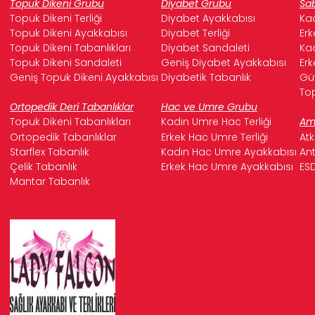
Topuk Dikeni Grubu
Diyabet Grubu
Sab
Topuk Dikeni Terliği
Diyabet Ayakkabısı
Kad
Topuk Dikeni Ayakkabısı
Diyabet Terliği
Erk
Topuk Dikeni Tabanlıkları
Diyabet Sandaleti
Kad
Topuk Dikeni Sandaleti
Geniş Diyabet Ayakkabısı
Erk
Geniş Topuk Dikeni Ayakkabısı
Diyabetik Tabanlık
Güv
Top
Ortopedik Deri Tabanlıklar
Hac ve Umre Grubu
Topuk Dikeni Tabanlıkları
Kadın Umre Hac Terliği
Ame
Ortopedik Tabanlıklar
Erkek Hac Umre Terliği
Atk
Starflex Tabanlık
Kadın Hac Umre Ayakkabısı
Ant
Çelik Tabanlık
Erkek Hac Umre Ayakkabısı
ESD
Mantar Tabanlık