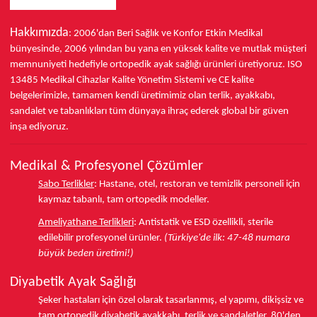
Hakkımızda
: 2006'dan Beri Sağlık ve Konfor
Etkin Medikal
bünyesinde,
2006 yılından bu yana
en yüksek kalite ve mutlak müşteri
memnuniyeti hedefiyle ortopedik ayak sağlığı ürünleri üretiyoruz.
ISO
13485
Medikal Cihazlar Kalite Yönetim Sistemi ve
CE
kalite
belgelerimizle, tamamen kendi üretimimiz olan terlik, ayakkabı,
sandalet ve tabanlıkları
tüm dünyaya ihraç ederek
global bir güven
inşa ediyoruz.
Medikal & Profesyonel Çözümler
Sabo Terlikler
:
Hastane, otel, restoran ve temizlik personeli için
kaymaz tabanlı, tam ortopedik modeller.
Ameliyathane Terlikleri
:
Antistatik ve ESD özellikli, sterile
edilebilir profesyonel ürünler.
(Türkiye'de ilk: 47-48 numara
büyük beden üretimi!)
Diyabetik Ayak Sağlığı
Şeker hastaları için özel olarak tasarlanmış, el yapımı, dikişsiz ve
tam ortopedik
diyabetik ayakkabı
, terlik ve sandaletler.
80'den