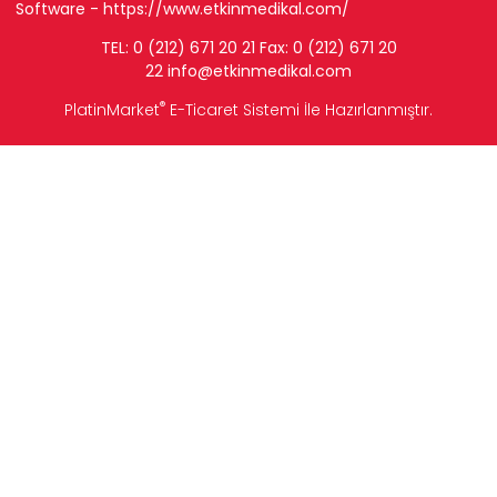
Software -
https://www.etkinmedikal.com/
TEL: 0 (212) 671 20 21 Fax: 0 (212) 671 20
22
info
@etkinmedikal.com
®
PlatinMarket
E-Ticaret Sistemi
İle Hazırlanmıştır.