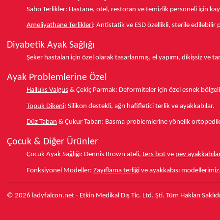
Sabo Terlikler
:
Hastane, otel, restoran ve temizlik personeli için k
Ameliyathane Terlikleri
:
Antistatik ve ESD özellikli, sterile edilebili
Diyabetik Ayak Sağlığı
Şeker hastaları için özel olarak tasarlanmış, el yapımı, dikişsiz ve 
Ayak Problemlerine Özel
Halluks Valgus
& Çekiç Parmak:
Deformiteler için özel esnek bölgeli
Topuk Dikeni
:
Silikon destekli, ağrı hafifletici terlik ve ayakkabılar.
Düz Taban
& Çukur Taban:
Basma problemlerine yönelik ortopedik d
Çocuk & Diğer Ürünler
Çocuk Ayak Sağlığı:
Dennis Brown ateli,
ters bot
ve
pev ayakkabılar
Fonksiyonel Modeller:
Zayıflama terliği
ve ayakkabısı modellerimiz
© 2026 ladyfalcon.net - Etkin Medikal Dış Tic. Ltd. Şti. Tüm Hakları Saklıdı