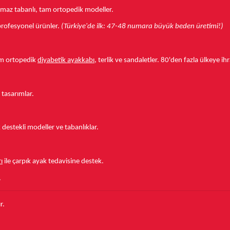
aymaz tabanlı, tam ortopedik modeller.
r profesyonel ürünler.
(Türkiye'de ilk: 47-48 numara büyük beden üretimi!)
tam ortopedik
diyabetik ayakkabı
, terlik ve sandaletler.
80'den fazla ülkeye
ihr
 tasarımlar.
estekli modeller ve tabanlıklar.
ı
ile çarpık ayak tedavisine destek.
.
r.