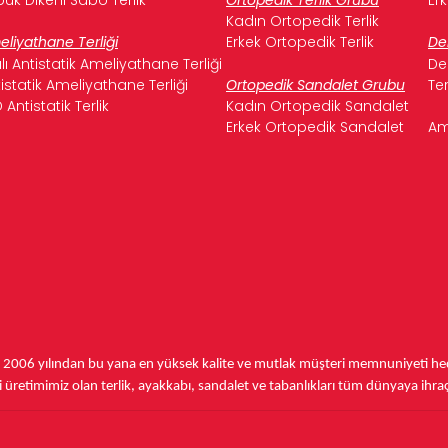
Kadın Ortopedik Terlik
liyathane Terliği
Erkek Ortopedik Terlik
De
ılı Antistatik Ameliyathane Terliği
De
istatik Ameliyathane Terliği
Ortopedik Sandalet Grubu
Te
 Antistatik Terlik
Kadın Ortopedik Sandalet
Erkek Ortopedik Sandalet
Am
,
2006 yılından bu yana
en yüksek kalite ve mutlak müşteri memnuniyeti hede
üretimimiz olan terlik, ayakkabı, sandalet ve tabanlıkları
tüm dünyaya ihra