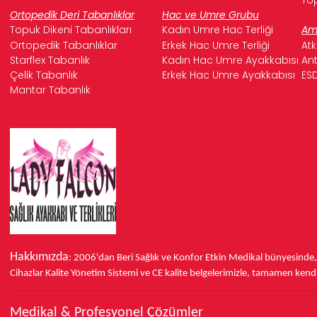
Ortopedik Deri Tabanlıklar
Hac ve Umre Grubu
Topuk Dikeni Tabanlıkları
Kadın Umre Hac Terliği
Ame
Ortopedik Tabanlıklar
Erkek Hac Umre Terliği
Atk
Starflex Tabanlık
Kadın Hac Umre Ayakkabısı
Ant
Çelik Tabanlık
Erkek Hac Umre Ayakkabısı
ESD
Mantar Tabanlık
Hakkımızda
: 2006'dan Beri Sağlık ve Konfor
Etkin Medikal bünyesinde
Cihazlar Kalite Yönetim Sistemi ve
CE
kalite belgelerimizle, tamamen kendi 
Medikal & Profesyonel Çözümler