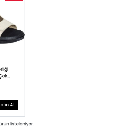
liği
(Çok
Satın Al
ürün listeleniyor.