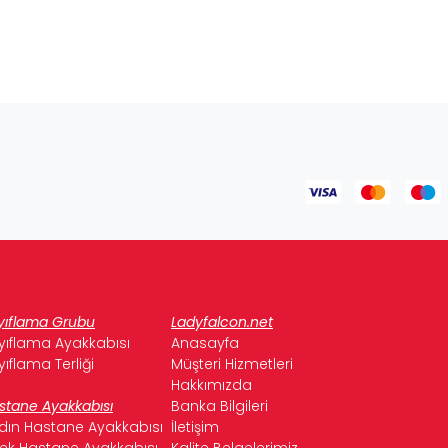
yıflama Grubu
Ladyfalcon.net
yıflama Ayakkabısı
Anasayfa
yıflama Terliği
Müşteri Hizmetleri
Hakkımızda
stane Ayakkabısı
Banka Bilgileri
dın Hastane Ayakkabısı
İletişim
kek Hastane Ayakkabısı
Kalite Belgelerimiz