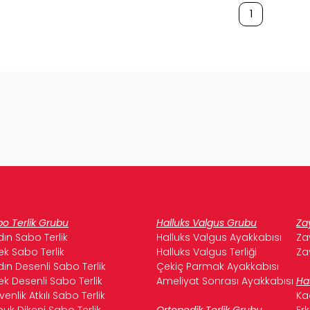
1
o Terlik Grubu
Halluks Valgus Grubu
Za
ın Sabo Terlik
Halluks Valgus Ayakkabısı
Za
ek Sabo Terlik
Halluks Valgus Terliği
Za
ın Desenli Sabo Terlik
Çekiç Parmak Ayakkabısı
ek Desenli Sabo Terlik
Ameliyat Sonrası Ayakkabısı
Ha
enlik Atkılı Sabo Terlik
Ka
uk Dikeni Sabo Terlik
Ortopedik Terlik Grubu
Er