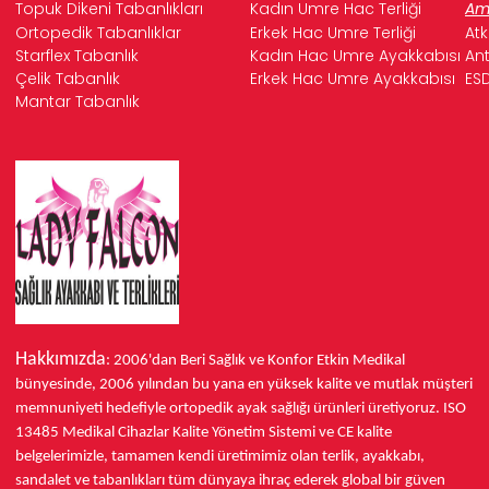
Topuk Dikeni Tabanlıkları
Kadın Umre Hac Terliği
Ame
Ortopedik Tabanlıklar
Erkek Hac Umre Terliği
Atk
Starflex Tabanlık
Kadın Hac Umre Ayakkabısı
Ant
Çelik Tabanlık
Erkek Hac Umre Ayakkabısı
ESD
Mantar Tabanlık
Hakkımızda
: 2006'dan Beri Sağlık ve Konfor
Etkin Medikal
bünyesinde,
2006 yılından bu yana
en yüksek kalite ve mutlak müşteri
memnuniyeti hedefiyle ortopedik ayak sağlığı ürünleri üretiyoruz.
ISO
13485
Medikal Cihazlar Kalite Yönetim Sistemi ve
CE
kalite
belgelerimizle, tamamen kendi üretimimiz olan terlik, ayakkabı,
sandalet ve tabanlıkları
tüm dünyaya ihraç ederek
global bir güven