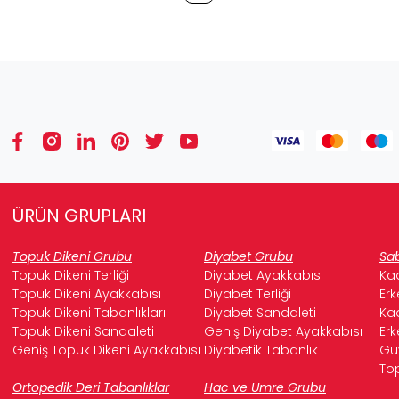
ÜRÜN GRUPLARI
Topuk Dikeni Grubu
Diyabet Grubu
Sab
Topuk Dikeni Terliği
Diyabet Ayakkabısı
Kad
Topuk Dikeni Ayakkabısı
Diyabet Terliği
Erk
Topuk Dikeni Tabanlıkları
Diyabet Sandaleti
Kad
Topuk Dikeni Sandaleti
Geniş Diyabet Ayakkabısı
Erk
Geniş Topuk Dikeni Ayakkabısı
Diyabetik Tabanlık
Güv
Top
Ortopedik Deri Tabanlıklar
Hac ve Umre Grubu