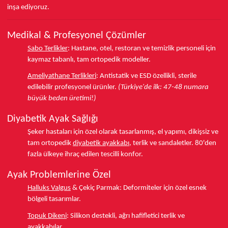
inşa ediyoruz.
Medikal & Profesyonel Çözümler
Sabo Terlikler
:
Hastane, otel, restoran ve temizlik personeli için
kaymaz tabanlı, tam ortopedik modeller.
Ameliyathane Terlikleri
:
Antistatik ve ESD özellikli, sterile
edilebilir profesyonel ürünler.
(Türkiye'de ilk: 47-48 numara
büyük beden üretimi!)
Diyabetik Ayak Sağlığı
Şeker hastaları için özel olarak tasarlanmış, el yapımı, dikişsiz ve
tam ortopedik
diyabetik ayakkabı
, terlik ve sandaletler.
80'den
fazla ülkeye
ihraç edilen tescilli konfor.
Ayak Problemlerine Özel
Halluks Valgus
& Çekiç Parmak:
Deformiteler için özel esnek
bölgeli tasarımlar.
Topuk Dikeni
:
Silikon destekli, ağrı hafifletici terlik ve
ayakkabılar.