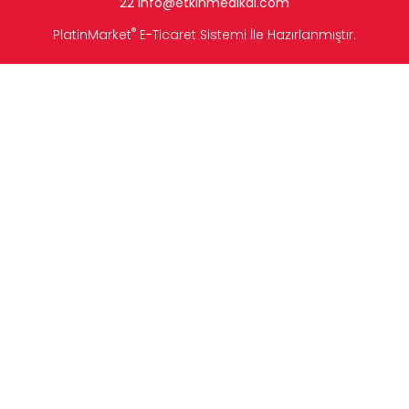
22
info
@etkinmedikal.com
®
PlatinMarket
E-Ticaret Sistemi
İle Hazırlanmıştır.