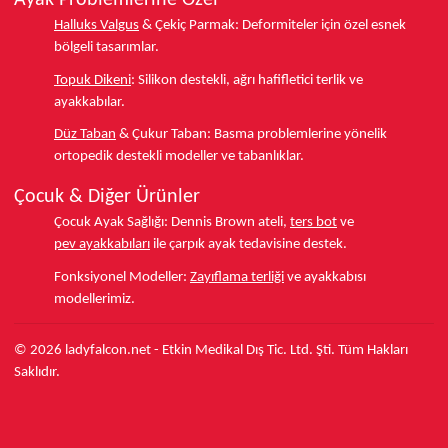
Ayak Problemlerine Özel
Halluks Valgus
& Çekiç Parmak:
Deformiteler için özel esnek
bölgeli tasarımlar.
Topuk Dikeni
:
Silikon destekli, ağrı hafifletici terlik ve
ayakkabılar.
Düz Taban
& Çukur Taban:
Basma problemlerine yönelik
ortopedik destekli modeller ve tabanlıklar.
Çocuk & Diğer Ürünler
Çocuk Ayak Sağlığı:
Dennis Brown ateli,
ters bot
ve
pev ayakkabıları
ile çarpık ayak tedavisine destek.
Fonksiyonel Modeller:
Zayıflama terliği
ve ayakkabısı
modellerimiz.
© 2026 ladyfalcon.net - Etkin Medikal Dış Tic. Ltd. Şti. Tüm Hakları
Saklıdır.