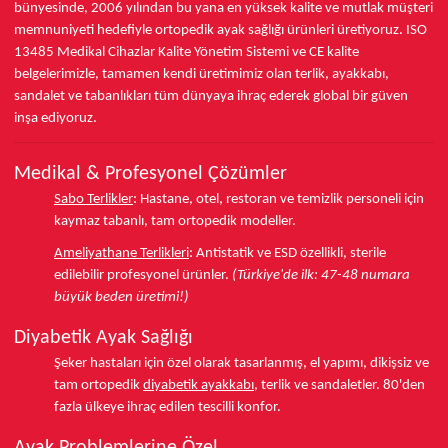
bünyesinde,
2006 yılından bu yana
en yüksek kalite ve mutlak müşteri
memnuniyeti hedefiyle ortopedik ayak sağlığı ürünleri üretiyoruz.
ISO
13485
Medikal Cihazlar Kalite Yönetim Sistemi ve
CE
kalite
belgelerimizle, tamamen kendi üretimimiz olan terlik, ayakkabı,
sandalet ve tabanlıkları
tüm dünyaya ihraç ederek
global bir güven
inşa ediyoruz.
Medikal & Profesyonel Çözümler
Sabo Terlikler
:
Hastane, otel, restoran ve temizlik personeli için
kaymaz tabanlı, tam ortopedik modeller.
Ameliyathane Terlikleri
:
Antistatik ve ESD özellikli, sterile
edilebilir profesyonel ürünler.
(Türkiye'de ilk: 47-48 numara
büyük beden üretimi!)
Diyabetik Ayak Sağlığı
Şeker hastaları için özel olarak tasarlanmış, el yapımı, dikişsiz ve
tam ortopedik
diyabetik ayakkabı
, terlik ve sandaletler.
80'den
fazla ülkeye
ihraç edilen tescilli konfor.