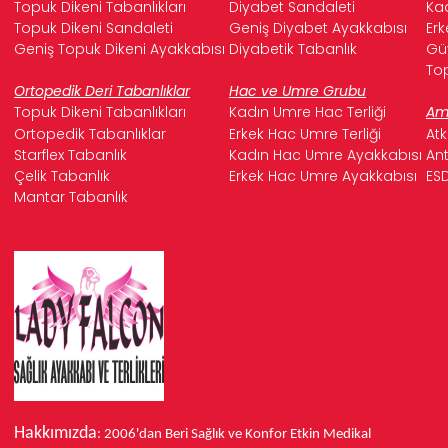
Topuk Dikeni Tabanlıkları
Diyabet Sandaleti
Kad
Topuk Dikeni Sandaleti
Geniş Diyabet Ayakkabısı
Erk
Geniş Topuk Dikeni Ayakkabısı
Diyabetik Tabanlık
Güv
Top
Ortopedik Deri Tabanlıklar
Hac ve Umre Grubu
Topuk Dikeni Tabanlıkları
Kadın Umre Hac Terliği
Ame
Ortopedik Tabanlıklar
Erkek Hac Umre Terliği
Atk
Starflex Tabanlık
Kadın Hac Umre Ayakkabısı
Ant
Çelik Tabanlık
Erkek Hac Umre Ayakkabısı
ESD
Mantar Tabanlık
Hakkımızda
: 2006'dan Beri Sağlık ve Konfor
Etkin Medikal