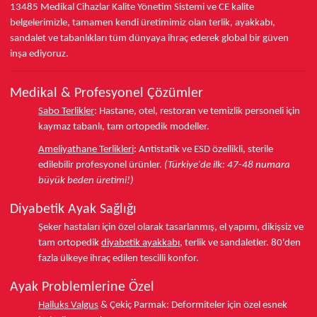
13485
Medikal Cihazlar Kalite Yönetim Sistemi ve
CE
kalite
belgelerimizle, tamamen kendi üretimimiz olan terlik, ayakkabı,
sandalet ve tabanlıkları
tüm dünyaya ihraç ederek
global bir güven
inşa ediyoruz.
Medikal & Profesyonel Çözümler
Sabo Terlikler
:
Hastane, otel, restoran ve temizlik personeli için
kaymaz tabanlı, tam ortopedik modeller.
Ameliyathane Terlikleri
:
Antistatik ve ESD özellikli, sterile
edilebilir profesyonel ürünler.
(Türkiye'de ilk: 47-48 numara
büyük beden üretimi!)
Diyabetik Ayak Sağlığı
Şeker hastaları için özel olarak tasarlanmış, el yapımı, dikişsiz ve
tam ortopedik
diyabetik ayakkabı
, terlik ve sandaletler.
80'den
fazla ülkeye
ihraç edilen tescilli konfor.
Ayak Problemlerine Özel
Halluks Valgus
& Çekiç Parmak:
Deformiteler için özel esnek