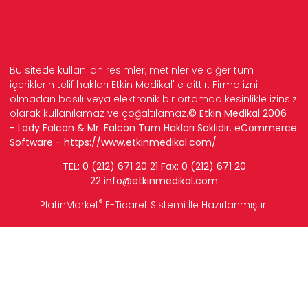
Bu sitede kullanılan resimler, metinler ve diğer tüm
içeriklerin telif hakları Etkin Medikal' e aittir. Firma izni
olmadan basılı veya elektronik bir ortamda kesinlikle izinsiz
olarak kullanılamaz ve çoğaltılamaz.
© Etkin Medikal 2006
- Lady Falcon & Mr. Falcon Tüm Hakları Saklıdır. eCommerce
Software -
https://www.etkinmedikal.com/
TEL: 0 (212) 671 20 21 Fax: 0 (212) 671 20
22
info
@etkinmedikal.com
®
PlatinMarket
E-Ticaret Sistemi
İle Hazırlanmıştır.