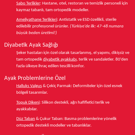
Sabo Terlikler
:
Hastane, otel, restoran ve temizlik personeli için
kaymaz tabanlı, tam ortopedik modeller.
Ameliyathane Terlikleri
:
Antistatik ve ESD özellikli, sterile
edilebilir profesyonel ürünler.
(Türkiye'de ilk: 47-48 numara
büyük beden üretimi!)
Diyabetik Ayak Sağlığı
Şeker hastaları için özel olarak tasarlanmış, el yapımı, dikişsiz ve
tam ortopedik
diyabetik ayakkabı
, terlik ve sandaletler.
80'den
fazla ülkeye
ihraç edilen tescilli konfor.
Ayak Problemlerine Özel
Halluks Valgus
& Çekiç Parmak:
Deformiteler için özel esnek
bölgeli tasarımlar.
Topuk Dikeni
:
Silikon destekli, ağrı hafifletici terlik ve
ayakkabılar.
Düz Taban
& Çukur Taban:
Basma problemlerine yönelik
ortopedik destekli modeller ve tabanlıklar.