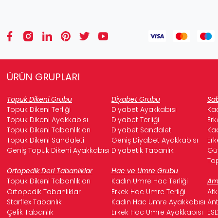
ÜRÜN GRUPLARI
Topuk Dikeni Grubu
Diyabet Grubu
Sab
Topuk Dikeni Terliği
Diyabet Ayakkabısı
Kad
Topuk Dikeni Ayakkabısı
Diyabet Terliği
Erk
Topuk Dikeni Tabanlıkları
Diyabet Sandaleti
Kad
Topuk Dikeni Sandaleti
Geniş Diyabet Ayakkabısı
Erk
Geniş Topuk Dikeni Ayakkabısı
Diyabetik Tabanlık
Güv
Top
Ortopedik Deri Tabanlıklar
Hac ve Umre Grubu
Topuk Dikeni Tabanlıkları
Kadın Umre Hac Terliği
Ame
Ortopedik Tabanlıklar
Erkek Hac Umre Terliği
Atk
Starflex Tabanlık
Kadın Hac Umre Ayakkabısı
Ant
Çelik Tabanlık
Erkek Hac Umre Ayakkabısı
ESD