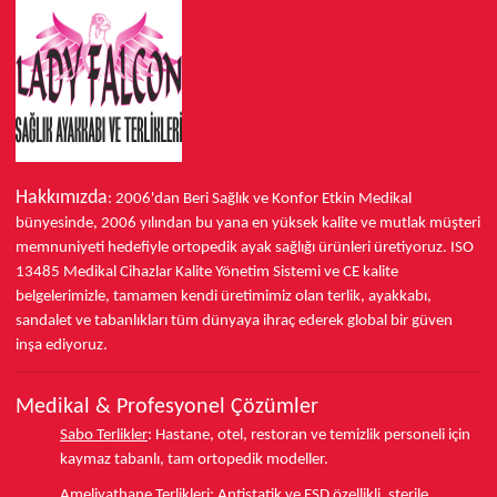
Hakkımızda
: 2006'dan Beri Sağlık ve Konfor
Etkin Medikal
bünyesinde,
2006 yılından bu yana
en yüksek kalite ve mutlak müşteri
memnuniyeti hedefiyle ortopedik ayak sağlığı ürünleri üretiyoruz.
ISO
13485
Medikal Cihazlar Kalite Yönetim Sistemi ve
CE
kalite
belgelerimizle, tamamen kendi üretimimiz olan terlik, ayakkabı,
sandalet ve tabanlıkları
tüm dünyaya ihraç ederek
global bir güven
inşa ediyoruz.
Medikal & Profesyonel Çözümler
Sabo Terlikler
:
Hastane, otel, restoran ve temizlik personeli için
kaymaz tabanlı, tam ortopedik modeller.
Ameliyathane Terlikleri
:
Antistatik ve ESD özellikli, sterile