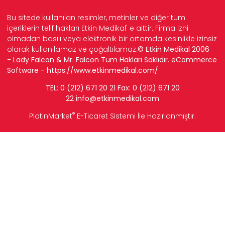
Bu sitede kullanılan resimler, metinler ve diğer tüm
içeriklerin telif hakları Etkin Medikal' e aittir. Firma izni
olmadan basılı veya elektronik bir ortamda kesinlikle izinsiz
olarak kullanılamaz ve çoğaltılamaz.
© Etkin Medikal 2006
- Lady Falcon & Mr. Falcon Tüm Hakları Saklıdır. eCommerce
Software -
https://www.etkinmedikal.com/
TEL: 0 (212) 671 20 21 Fax: 0 (212) 671 20
22
info
@etkinmedikal.com
®
PlatinMarket
E-Ticaret Sistemi
İle Hazırlanmıştır.