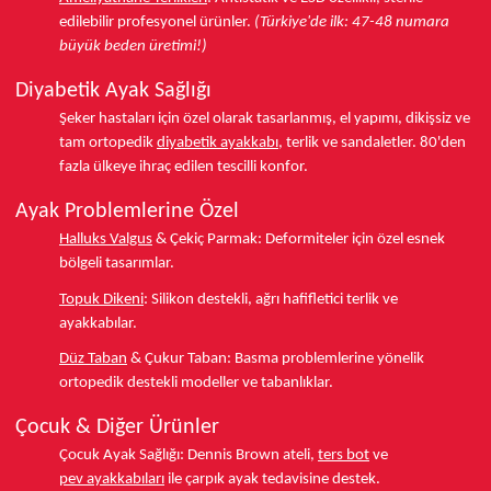
edilebilir profesyonel ürünler.
(Türkiye'de ilk: 47-48 numara
büyük beden üretimi!)
Diyabetik Ayak Sağlığı
Şeker hastaları için özel olarak tasarlanmış, el yapımı, dikişsiz ve
tam ortopedik
diyabetik ayakkabı
, terlik ve sandaletler.
80'den
fazla ülkeye
ihraç edilen tescilli konfor.
Ayak Problemlerine Özel
Halluks Valgus
& Çekiç Parmak:
Deformiteler için özel esnek
bölgeli tasarımlar.
Topuk Dikeni
:
Silikon destekli, ağrı hafifletici terlik ve
ayakkabılar.
Düz Taban
& Çukur Taban:
Basma problemlerine yönelik
ortopedik destekli modeller ve tabanlıklar.
Çocuk & Diğer Ürünler
Çocuk Ayak Sağlığı:
Dennis Brown ateli,
ters bot
ve
pev ayakkabıları
ile çarpık ayak tedavisine destek.