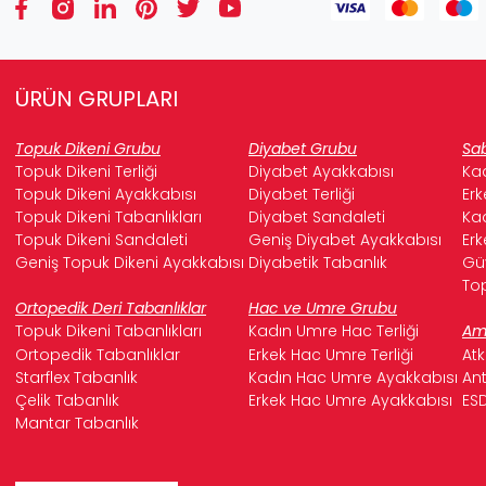
ÜRÜN GRUPLARI
Topuk Dikeni Grubu
Diyabet Grubu
Sab
Topuk Dikeni Terliği
Diyabet Ayakkabısı
Kad
Topuk Dikeni Ayakkabısı
Diyabet Terliği
Erk
Topuk Dikeni Tabanlıkları
Diyabet Sandaleti
Kad
Topuk Dikeni Sandaleti
Geniş Diyabet Ayakkabısı
Erk
Geniş Topuk Dikeni Ayakkabısı
Diyabetik Tabanlık
Güv
Top
Ortopedik Deri Tabanlıklar
Hac ve Umre Grubu
Topuk Dikeni Tabanlıkları
Kadın Umre Hac Terliği
Ame
Ortopedik Tabanlıklar
Erkek Hac Umre Terliği
Atk
Starflex Tabanlık
Kadın Hac Umre Ayakkabısı
Ant
Çelik Tabanlık
Erkek Hac Umre Ayakkabısı
ESD
Mantar Tabanlık