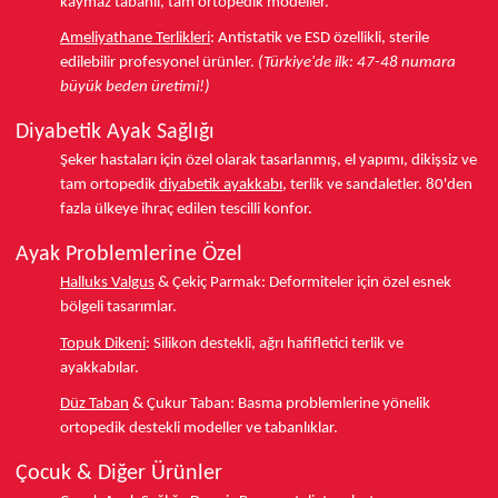
kaymaz tabanlı, tam ortopedik modeller.
Ameliyathane Terlikleri
:
Antistatik ve ESD özellikli, sterile
edilebilir profesyonel ürünler.
(Türkiye'de ilk: 47-48 numara
büyük beden üretimi!)
Diyabetik Ayak Sağlığı
Şeker hastaları için özel olarak tasarlanmış, el yapımı, dikişsiz ve
tam ortopedik
diyabetik ayakkabı
, terlik ve sandaletler.
80'den
fazla ülkeye
ihraç edilen tescilli konfor.
Ayak Problemlerine Özel
Halluks Valgus
& Çekiç Parmak:
Deformiteler için özel esnek
bölgeli tasarımlar.
Topuk Dikeni
:
Silikon destekli, ağrı hafifletici terlik ve
ayakkabılar.
Düz Taban
& Çukur Taban:
Basma problemlerine yönelik
ortopedik destekli modeller ve tabanlıklar.
Çocuk & Diğer Ürünler