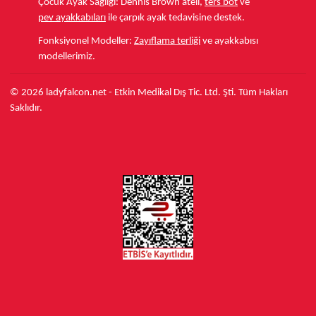
Çocuk Ayak Sağlığı:
Dennis Brown ateli,
ters bot
ve
pev ayakkabıları
ile çarpık ayak tedavisine destek.
Fonksiyonel Modeller:
Zayıflama terliği
ve ayakkabısı
modellerimiz.
© 2026 ladyfalcon.net - Etkin Medikal Dış Tic. Ltd. Şti. Tüm Hakları
Saklıdır.