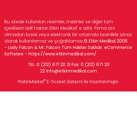
Bu sitede kullanılan resimler, metinler ve diğer tüm
içeriklerin telif hakları Etkin Medikal' e aittir. Firma izni
olmadan basılı veya elektronik bir ortamda kesinlikle izinsiz
olarak kullanılamaz ve çoğaltılamaz.
© Etkin Medikal 2006
- Lady Falcon & Mr. Falcon Tüm Hakları Saklıdır. eCommerce
Software -
https://www.etkinmedikal.com/
TEL: 0 (212) 671 20 21 Fax: 0 (212) 671 20
22
info
@etkinmedikal.com
®
PlatinMarket
E-Ticaret Sistemi
İle Hazırlanmıştır.