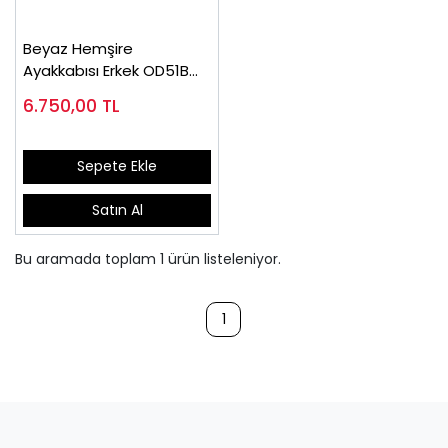
Beyaz Hemşire
Ayakkabısı Erkek OD51B
(Çok Satanlar)
6.750,00
TL
Sepete Ekle
Satın Al
Bu aramada toplam
1
ürün listeleniyor.
1