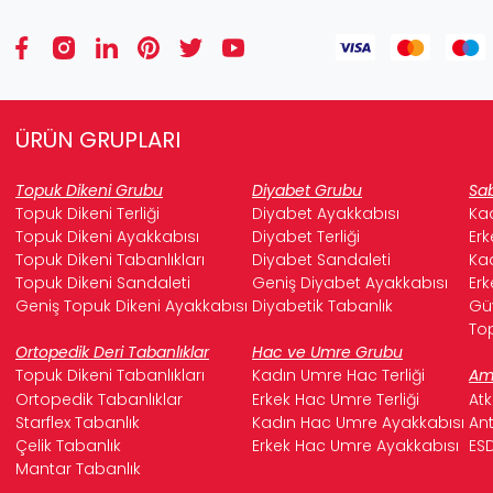
ÜRÜN GRUPLARI
Topuk Dikeni Grubu
Diyabet Grubu
Sab
Topuk Dikeni Terliği
Diyabet Ayakkabısı
Kad
Topuk Dikeni Ayakkabısı
Diyabet Terliği
Erk
Topuk Dikeni Tabanlıkları
Diyabet Sandaleti
Kad
Topuk Dikeni Sandaleti
Geniş Diyabet Ayakkabısı
Erk
Geniş Topuk Dikeni Ayakkabısı
Diyabetik Tabanlık
Güv
Top
Ortopedik Deri Tabanlıklar
Hac ve Umre Grubu
Topuk Dikeni Tabanlıkları
Kadın Umre Hac Terliği
Ame
Ortopedik Tabanlıklar
Erkek Hac Umre Terliği
Atk
Starflex Tabanlık
Kadın Hac Umre Ayakkabısı
Ant
Çelik Tabanlık
Erkek Hac Umre Ayakkabısı
ESD
Mantar Tabanlık