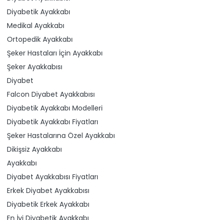
Diyabetik Ayakkabı
Medikal Ayakkabı
Ortopedik Ayakkabı
Şeker Hastaları İçin Ayakkabı
Şeker Ayakkabısı
Diyabet
Falcon Diyabet Ayakkabısı
Diyabetik Ayakkabı Modelleri
Diyabetik Ayakkabı Fiyatları
Şeker Hastalarına Özel Ayakkabı
Dikişsiz Ayakkabı
Ayakkabı
Diyabet Ayakkabısı Fiyatları
Erkek Diyabet Ayakkabısı
Diyabetik Erkek Ayakkabı
En İyi Diyabetik Ayakkabı