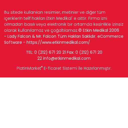
Bu sitede kullanılan resimler, metinler ve diğer tüm
içeriklerin telif hakları Etkin Medikal' e aittir. Firma izni
olmadan basılı veya elektronik bir ortamda kesinlikle izinsiz
olarak kullanılamaz ve çoğaltılamaz.
© Etkin Medikal 2006
- Lady Falcon & Mr. Falcon Tüm Hakları Saklıdır. eCommerce
Software -
https://www.etkinmedikal.com/
TEL: 0 (212) 671 20 21 Fax: 0 (212) 671 20
22
info
@etkinmedikal.com
®
PlatinMarket
E-Ticaret Sistemi
İle Hazırlanmıştır.