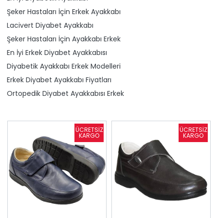
Şeker Hastaları İçin Erkek Ayakkabı
Lacivert Diyabet Ayakkabı
Şeker Hastaları İçin Ayakkabı Erkek
En İyi Erkek Diyabet Ayakkabısı
Diyabetik Ayakkabı Erkek Modelleri
Erkek Diyabet Ayakkabı Fiyatları
Ortopedik Diyabet Ayakkabısı Erkek