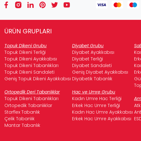
ÜRÜN GRUPLARI
Topuk Dikeni Grubu
Diyabet Grubu
Sab
Topuk Dikeni Terliği
Diyabet Ayakkabısı
Kad
Topuk Dikeni Ayakkabısı
Diyabet Terliği
Erk
Topuk Dikeni Tabanlıkları
Diyabet Sandaleti
Kad
Topuk Dikeni Sandaleti
Geniş Diyabet Ayakkabısı
Erk
Geniş Topuk Dikeni Ayakkabısı
Diyabetik Tabanlık
Güv
Top
Ortopedik Deri Tabanlıklar
Hac ve Umre Grubu
Topuk Dikeni Tabanlıkları
Kadın Umre Hac Terliği
Ame
Ortopedik Tabanlıklar
Erkek Hac Umre Terliği
Atk
Starflex Tabanlık
Kadın Hac Umre Ayakkabısı
Ant
Çelik Tabanlık
Erkek Hac Umre Ayakkabısı
ESD
Mantar Tabanlık