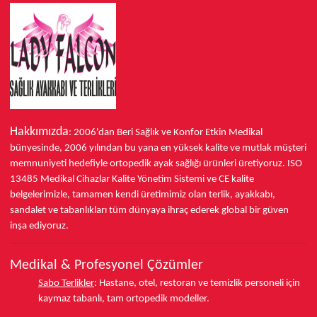
Hakkımızda
: 2006'dan Beri Sağlık ve Konfor
Etkin Medikal
bünyesinde,
2006 yılından bu yana
en yüksek kalite ve mutlak müşteri
memnuniyeti hedefiyle ortopedik ayak sağlığı ürünleri üretiyoruz.
ISO
13485
Medikal Cihazlar Kalite Yönetim Sistemi ve
CE
kalite
belgelerimizle, tamamen kendi üretimimiz olan terlik, ayakkabı,
sandalet ve tabanlıkları
tüm dünyaya ihraç ederek
global bir güven
inşa ediyoruz.
Medikal & Profesyonel Çözümler
Sabo Terlikler
:
Hastane, otel, restoran ve temizlik personeli için
kaymaz tabanlı, tam ortopedik modeller.