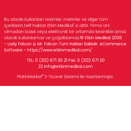
Bu sitede kullanılan resimler, metinler ve diğer tüm
içeriklerin telif hakları Etkin Medikal' e aittir. Firma izni
olmadan basılı veya elektronik bir ortamda kesinlikle izinsiz
olarak kullanılamaz ve çoğaltılamaz.
© Etkin Medikal 2006
- Lady Falcon & Mr. Falcon Tüm Hakları Saklıdır. eCommerce
Software -
https://www.etkinmedikal.com/
TEL: 0 (212) 671 20 21 Fax: 0 (212) 671 20
22
info
@etkinmedikal.com
®
PlatinMarket
E-Ticaret Sistemi
İle Hazırlanmıştır.