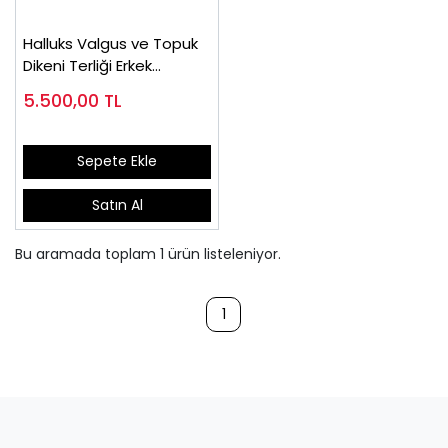
Halluks Valgus ve Topuk
Dikeni Terliği Erkek
EPTHLX90
5.500,00
TL
Sepete Ekle
Satın Al
Bu aramada toplam
1
ürün listeleniyor.
1