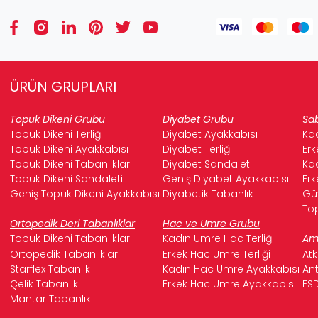
ÜRÜN GRUPLARI
Topuk Dikeni Grubu
Diyabet Grubu
Sab
Topuk Dikeni Terliği
Diyabet Ayakkabısı
Kad
Topuk Dikeni Ayakkabısı
Diyabet Terliği
Erk
Topuk Dikeni Tabanlıkları
Diyabet Sandaleti
Kad
Topuk Dikeni Sandaleti
Geniş Diyabet Ayakkabısı
Erk
Geniş Topuk Dikeni Ayakkabısı
Diyabetik Tabanlık
Güv
Top
Ortopedik Deri Tabanlıklar
Hac ve Umre Grubu
Topuk Dikeni Tabanlıkları
Kadın Umre Hac Terliği
Ame
Ortopedik Tabanlıklar
Erkek Hac Umre Terliği
Atk
Starflex Tabanlık
Kadın Hac Umre Ayakkabısı
Ant
Çelik Tabanlık
Erkek Hac Umre Ayakkabısı
ESD
Mantar Tabanlık