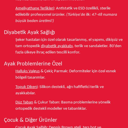
Ameliyathane Terlikleri
:
Antistatik ve ESD özellikli, sterile
edilebilir profesyonel ürünler.
(Türkiye'de ilk: 47-48 numara
büyük beden üretimi!)
Diyabetik Ayak Sağlığı
Şeker hastaları için özel olarak tasarlanmış, el yapımı, dikişsiz ve
tam ortopedik
diyabetik ayakkabı
, terlik ve sandaletler.
80'den
fazla ülkeye
ihraç edilen tescilli konfor.
Ayak Problemlerine Özel
Halluks Valgus
& Çekiç Parmak:
Deformiteler için özel esnek
bölgeli tasarımlar.
Topuk Dikeni
:
Silikon destekli, ağrı hafifletici terlik ve
ayakkabılar.
Düz Taban
& Çukur Taban:
Basma problemlerine yönelik
ortopedik destekli modeller ve tabanlıklar.
Çocuk & Diğer Ürünler
Çocuk Ayak Sağlığı:
Dennis Brown ateli,
ters bot
ve