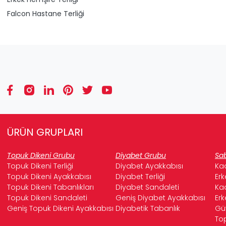
Falcon Hastane Terliği
ÜRÜN GRUPLARI
Topuk Dikeni Grubu
Diyabet Grubu
Sab
Topuk Dikeni Terliği
Diyabet Ayakkabısı
Kad
Topuk Dikeni Ayakkabısı
Diyabet Terliği
Erk
Topuk Dikeni Tabanlıkları
Diyabet Sandaleti
Kad
Topuk Dikeni Sandaleti
Geniş Diyabet Ayakkabısı
Erk
Geniş Topuk Dikeni Ayakkabısı
Diyabetik Tabanlık
Güv
Top