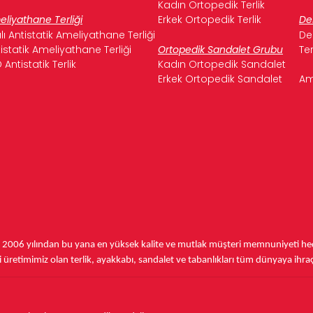
Kadın Ortopedik Terlik
liyathane Terliği
Erkek Ortopedik Terlik
De
ılı Antistatik Ameliyathane Terliği
De
istatik Ameliyathane Terliği
Ortopedik Sandalet Grubu
Te
 Antistatik Terlik
Kadın Ortopedik Sandalet
Erkek Ortopedik Sandalet
Am
,
2006 yılından bu yana
en yüksek kalite ve mutlak müşteri memnuniyeti hede
üretimimiz olan terlik, ayakkabı, sandalet ve tabanlıkları
tüm dünyaya ihra