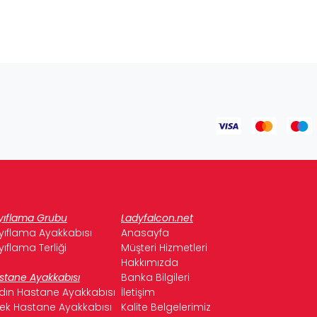
yıflama Grubu
Ladyfalcon.net
yıflama Ayakkabısı
Anasayfa
yıflama Terliği
Müşteri Hizmetleri
Hakkımızda
stane Ayakkabısı
Banka Bilgileri
dın Hastane Ayakkabısı
İletişim
kek Hastane Ayakkabısı
Kalite Belgelerimiz