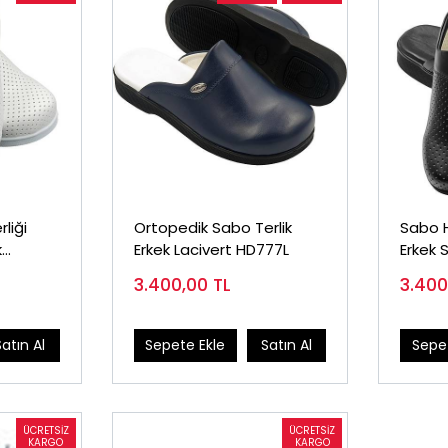
liği
Ortopedik Sabo Terlik
Sabo H
k
Erkek Lacivert HD777L
Erkek 
3.400,00
TL
3.40
Satın Al
Sepete Ekle
Satın Al
Sepet