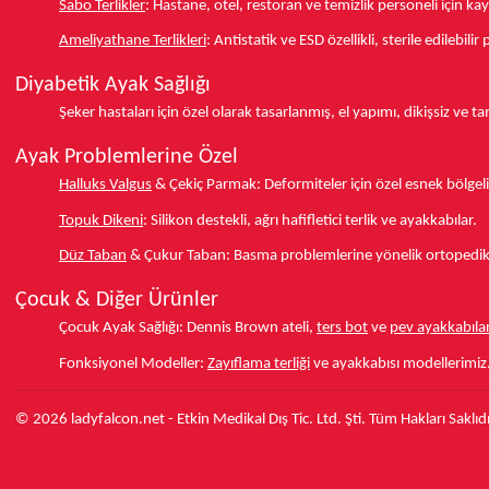
Sabo Terlikler
:
Hastane, otel, restoran ve temizlik personeli için k
Ameliyathane Terlikleri
:
Antistatik ve ESD özellikli, sterile edilebili
Diyabetik Ayak Sağlığı
Şeker hastaları için özel olarak tasarlanmış, el yapımı, dikişsiz ve 
Ayak Problemlerine Özel
Halluks Valgus
& Çekiç Parmak:
Deformiteler için özel esnek bölgeli
Topuk Dikeni
:
Silikon destekli, ağrı hafifletici terlik ve ayakkabılar.
Düz Taban
& Çukur Taban:
Basma problemlerine yönelik ortopedik d
Çocuk & Diğer Ürünler
Çocuk Ayak Sağlığı:
Dennis Brown ateli,
ters bot
ve
pev ayakkabılar
Fonksiyonel Modeller:
Zayıflama terliği
ve ayakkabısı modellerimiz
© 2026 ladyfalcon.net - Etkin Medikal Dış Tic. Ltd. Şti. Tüm Hakları Saklıdı