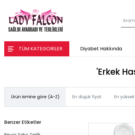
TÜM KATEGORİLER
Diyabet Hakkında
'Erkek Ha
Ürün ismine göre (A-Z)
En düşük fiyat
En yüksek 
Benzer Etiketler
Beyaz Sabo Terlik