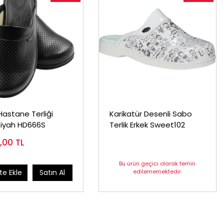
astane Terliği
Karikatür Desenli Sabo
Siyah HD666S
Terlik Erkek Sweet102
0,00
TL
Bu ürün geçici olarak temin
edilememektedir.
e Ekle
Satın Al