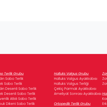
o Terlik Grubu
Halluks Valgus Grubu
Za
ın Sabo Terlik
Halluks Valgus Ayakkabısı
Za
ek Sabo Terlik
Halluks Valgus Terliği
Za
ın Desenli Sabo Terlik
Çekiç Parmak Ayakkabısı
ek Desenli Sabo Terlik
Ameliyat Sonrası Ayakkabısı
Ha
enlik Atkılı Sabo Terlik
Ka
uk Dikeni Sabo Terlik
Ortopedik Terlik Grubu
Er