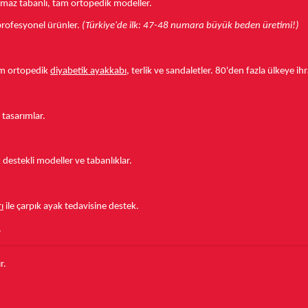
aymaz tabanlı, tam ortopedik modeller.
r profesyonel ürünler.
(Türkiye'de ilk: 47-48 numara büyük beden üretimi!)
tam ortopedik
diyabetik ayakkabı
, terlik ve sandaletler.
80'den fazla ülkeye
ihr
 tasarımlar.
estekli modeller ve tabanlıklar.
ı
ile çarpık ayak tedavisine destek.
.
r.