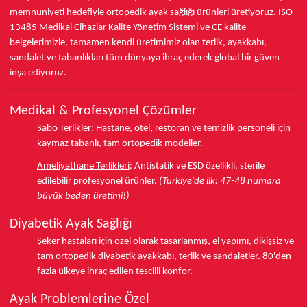
memnuniyeti hedefiyle ortopedik ayak sağlığı ürünleri üretiyoruz.
ISO
13485
Medikal Cihazlar Kalite Yönetim Sistemi ve
CE
kalite
belgelerimizle, tamamen kendi üretimimiz olan terlik, ayakkabı,
sandalet ve tabanlıkları
tüm dünyaya ihraç ederek
global bir güven
inşa ediyoruz.
Medikal & Profesyonel Çözümler
Sabo Terlikler
:
Hastane, otel, restoran ve temizlik personeli için
kaymaz tabanlı, tam ortopedik modeller.
Ameliyathane Terlikleri
:
Antistatik ve ESD özellikli, sterile
edilebilir profesyonel ürünler.
(Türkiye'de ilk: 47-48 numara
büyük beden üretimi!)
Diyabetik Ayak Sağlığı
Şeker hastaları için özel olarak tasarlanmış, el yapımı, dikişsiz ve
tam ortopedik
diyabetik ayakkabı
, terlik ve sandaletler.
80'den
fazla ülkeye
ihraç edilen tescilli konfor.
Ayak Problemlerine Özel