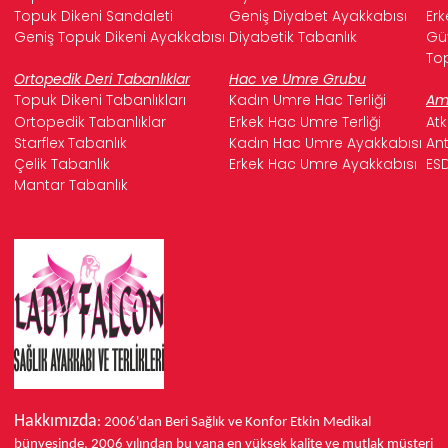
Topuk Dikeni Sandaleti
Geniş Diyabet Ayakkabısı
Erk
Geniş Topuk Dikeni Ayakkabısı
Diyabetik Tabanlık
Güv
Top
Ortopedik Deri Tabanlıklar
Hac ve Umre Grubu
Topuk Dikeni Tabanlıkları
Kadın Umre Hac Terliği
Ame
Ortopedik Tabanlıklar
Erkek Hac Umre Terliği
Atk
Starflex Tabanlık
Kadın Hac Umre Ayakkabısı
Ant
Çelik Tabanlık
Erkek Hac Umre Ayakkabısı
ESD
Mantar Tabanlık
Hakkımızda
: 2006'dan Beri Sağlık ve Konfor
Etkin Medikal
bünyesinde,
2006 yılından bu yana
en yüksek kalite ve mutlak müşteri