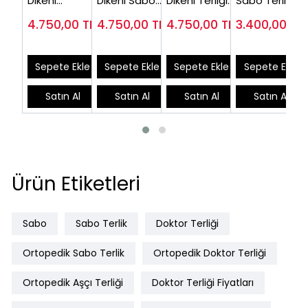
Dikeni
Dikeni Sabo
Dikeni Terliği
Sabo Terlik
Hastaları İçin
Terlik Modeli
İçin Sabo
Erkek Lacivert
4.750,00
TL
4.750,00
TL
4.750,00
TL
3.400,00
TL
Sabo Terlik
Siyah
Terlik Lacivert
HD777L
Beyaz
EPT777S
EPT777LL
EPT777B
Sepete Ekle
Sepete Ekle
Sepete Ekle
Sepete Ekle
Satın Al
Satın Al
Satın Al
Satın Al
Ürün Etiketleri
Sabo
Sabo Terlik
Doktor Terliği
Ortopedik Sabo Terlik
Ortopedik Doktor Terliği
Ortopedik Aşçı Terliği
Doktor Terliği Fiyatları