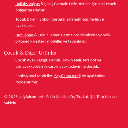
Halluks Valgus
& Çekiç Parmak:
Deformiteler için özel esnek
bölgeli tasarımlar.
Topuk Dikeni
:
Silikon destekli, ağrı hafifletici terlik ve
ayakkabılar.
Düz Taban
& Çukur Taban:
Basma problemlerine yönelik
ortopedik destekli modeller ve tabanlıklar.
Çocuk & Diğer Ürünler
Çocuk Ayak Sağlığı:
Dennis Brown ateli,
ters bot
ve
pev ayakkabıları
ile çarpık ayak tedavisine destek.
Fonksiyonel Modeller:
Zayıflama terliği
ve ayakkabısı
modellerimiz.
© 2026 ladyfalcon.net - Etkin Medikal Dış Tic. Ltd. Şti. Tüm Hakları
Saklıdır.