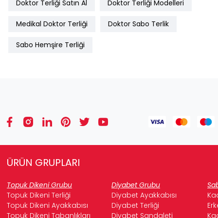
Doktor Terliği Satın Al
Doktor Terliği Modelleri
Medikal Doktor Terliği
Doktor Sabo Terlik
Sabo Hemşire Terliği
ÜRÜN GRUPLARI
Topuk Dikeni Grubu
Diyabet Grubu
Sab
Topuk Dikeni Terliği
Diyabet Ayakkabısı
Kad
Topuk Dikeni Ayakkabısı
Diyabet Terliği
Erk
Topuk Dikeni Tabanlıkları
Diyabet Sandaleti
Kad