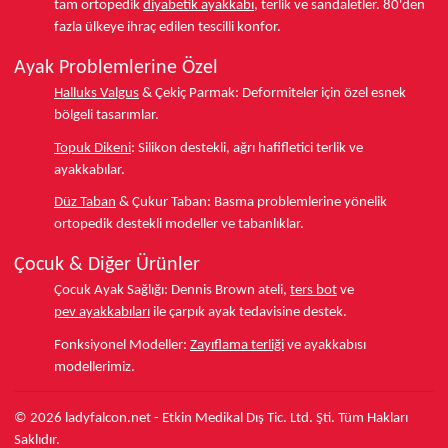
tam ortopedik
diyabetik ayakkabı
, terlik ve sandaletler.
80'den
fazla ülkeye
ihraç edilen tescilli konfor.
Ayak Problemlerine Özel
Halluks Valgus
& Çekiç Parmak:
Deformiteler için özel esnek
bölgeli tasarımlar.
Topuk Dikeni
:
Silikon destekli, ağrı hafifletici terlik ve
ayakkabılar.
Düz Taban
& Çukur Taban:
Basma problemlerine yönelik
ortopedik destekli modeller ve tabanlıklar.
Çocuk & Diğer Ürünler
Çocuk Ayak Sağlığı:
Dennis Brown ateli,
ters bot
ve
pev ayakkabıları
ile çarpık ayak tedavisine destek.
Fonksiyonel Modeller:
Zayıflama terliği
ve ayakkabısı
modellerimiz.
© 2026 ladyfalcon.net - Etkin Medikal Dış Tic. Ltd. Şti. Tüm Hakları
Saklıdır.