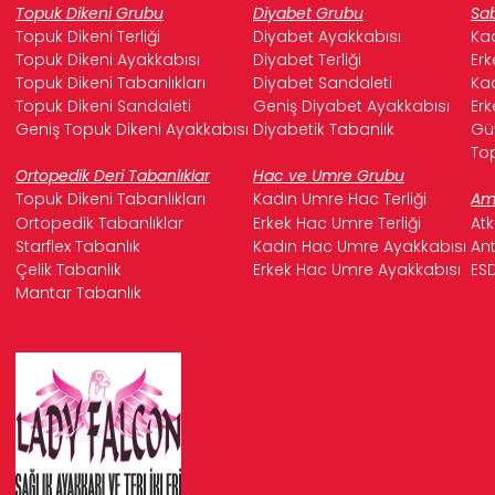
Topuk Dikeni Grubu
Diyabet Grubu
Sab
Topuk Dikeni Terliği
Diyabet Ayakkabısı
Kad
Topuk Dikeni Ayakkabısı
Diyabet Terliği
Erk
Topuk Dikeni Tabanlıkları
Diyabet Sandaleti
Kad
Topuk Dikeni Sandaleti
Geniş Diyabet Ayakkabısı
Erk
Geniş Topuk Dikeni Ayakkabısı
Diyabetik Tabanlık
Güv
Top
Ortopedik Deri Tabanlıklar
Hac ve Umre Grubu
Topuk Dikeni Tabanlıkları
Kadın Umre Hac Terliği
Ame
Ortopedik Tabanlıklar
Erkek Hac Umre Terliği
Atk
Starflex Tabanlık
Kadın Hac Umre Ayakkabısı
Ant
Çelik Tabanlık
Erkek Hac Umre Ayakkabısı
ESD
Mantar Tabanlık