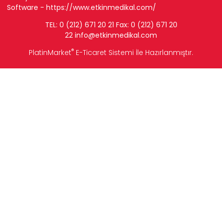
Software -
https://www.etkinmedikal.com/
TEL: 0 (212) 671 20 21 Fax: 0 (212) 671 20
22
info
@etkinmedikal.com
®
PlatinMarket
E-Ticaret Sistemi
İle Hazırlanmıştır.