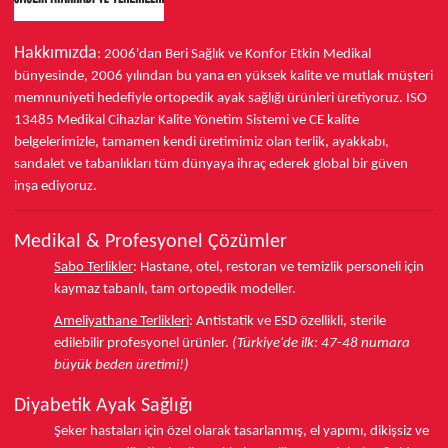
Hakkımızda
: 2006'dan Beri Sağlık ve Konfor
Etkin Medikal
bünyesinde,
2006 yılından bu yana
en yüksek kalite ve mutlak müşteri
memnuniyeti hedefiyle ortopedik ayak sağlığı ürünleri üretiyoruz.
ISO
13485
Medikal Cihazlar Kalite Yönetim Sistemi ve
CE
kalite
belgelerimizle, tamamen kendi üretimimiz olan terlik, ayakkabı,
sandalet ve tabanlıkları
tüm dünyaya ihraç ederek
global bir güven
inşa ediyoruz.
Medikal & Profesyonel Çözümler
Sabo Terlikler
:
Hastane, otel, restoran ve temizlik personeli için
kaymaz tabanlı, tam ortopedik modeller.
Ameliyathane Terlikleri
:
Antistatik ve ESD özellikli, sterile
edilebilir profesyonel ürünler.
(Türkiye'de ilk: 47-48 numara
büyük beden üretimi!)
Diyabetik Ayak Sağlığı
Şeker hastaları için özel olarak tasarlanmış, el yapımı, dikişsiz ve