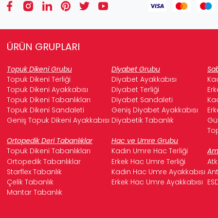
ÜRÜN GRUPLARI
Topuk Dikeni Grubu
Diyabet Grubu
Sab
Topuk Dikeni Terliği
Diyabet Ayakkabısı
Kad
Topuk Dikeni Ayakkabısı
Diyabet Terliği
Erk
Topuk Dikeni Tabanlıkları
Diyabet Sandaleti
Kad
Topuk Dikeni Sandaleti
Geniş Diyabet Ayakkabısı
Erk
Geniş Topuk Dikeni Ayakkabısı
Diyabetik Tabanlık
Güv
Top
Ortopedik Deri Tabanlıklar
Hac ve Umre Grubu
Topuk Dikeni Tabanlıkları
Kadın Umre Hac Terliği
Ame
Ortopedik Tabanlıklar
Erkek Hac Umre Terliği
Atk
Starflex Tabanlık
Kadın Hac Umre Ayakkabısı
Ant
Çelik Tabanlık
Erkek Hac Umre Ayakkabısı
ESD
Mantar Tabanlık