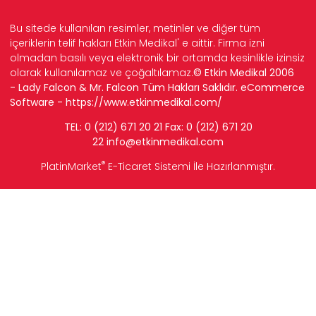
Bu sitede kullanılan resimler, metinler ve diğer tüm
içeriklerin telif hakları Etkin Medikal' e aittir. Firma izni
olmadan basılı veya elektronik bir ortamda kesinlikle izinsiz
olarak kullanılamaz ve çoğaltılamaz.
© Etkin Medikal 2006
- Lady Falcon & Mr. Falcon Tüm Hakları Saklıdır. eCommerce
Software -
https://www.etkinmedikal.com/
TEL: 0 (212) 671 20 21 Fax: 0 (212) 671 20
22
info
@etkinmedikal.com
®
PlatinMarket
E-Ticaret Sistemi
İle Hazırlanmıştır.