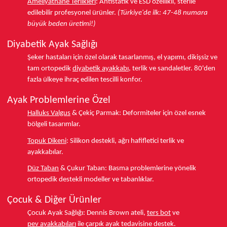
Ameliyathane Terlikleri
:
Antistatik ve ESD özellikli, sterile
edilebilir profesyonel ürünler.
(Türkiye'de ilk: 47-48 numara
büyük beden üretimi!)
Diyabetik Ayak Sağlığı
Şeker hastaları için özel olarak tasarlanmış, el yapımı, dikişsiz ve
tam ortopedik
diyabetik ayakkabı
, terlik ve sandaletler.
80'den
fazla ülkeye
ihraç edilen tescilli konfor.
Ayak Problemlerine Özel
Halluks Valgus
& Çekiç Parmak:
Deformiteler için özel esnek
bölgeli tasarımlar.
Topuk Dikeni
:
Silikon destekli, ağrı hafifletici terlik ve
ayakkabılar.
Düz Taban
& Çukur Taban:
Basma problemlerine yönelik
ortopedik destekli modeller ve tabanlıklar.
Çocuk & Diğer Ürünler
Çocuk Ayak Sağlığı:
Dennis Brown ateli,
ters bot
ve
pev ayakkabıları
ile çarpık ayak tedavisine destek.