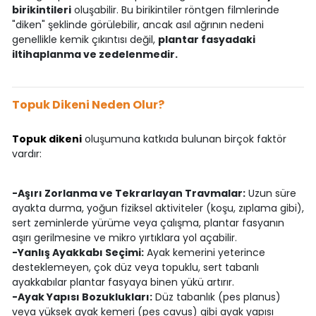
birikintileri
oluşabilir. Bu birikintiler röntgen filmlerinde
"diken" şeklinde görülebilir, ancak asıl ağrının nedeni
genellikle kemik çıkıntısı değil,
plantar fasyadaki
iltihaplanma ve zedelenmedir.
Topuk Dikeni Neden Olur?
Topuk dikeni
oluşumuna katkıda bulunan birçok faktör
vardır:
-Aşırı Zorlanma ve Tekrarlayan Travmalar:
Uzun süre
ayakta durma, yoğun fiziksel aktiviteler (koşu, zıplama gibi),
sert zeminlerde yürüme veya çalışma, plantar fasyanın
aşırı gerilmesine ve mikro yırtıklara yol açabilir.
-Yanlış Ayakkabı Seçimi:
Ayak kemerini yeterince
desteklemeyen, çok düz veya topuklu, sert tabanlı
ayakkabılar plantar fasyaya binen yükü artırır.
-Ayak Yapısı Bozuklukları:
Düz tabanlık (pes planus)
veya yüksek ayak kemeri (pes cavus) gibi ayak yapısı