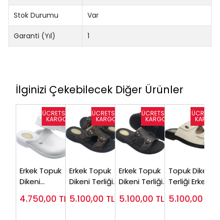
Stok Durumu
Var
Garanti (Yıl)
1
İlginizi Çekebilecek Diğer Ürünler
Erkek Topuk
Erkek Topuk
Erkek Topuk
Topuk Dikeni
Dikeni
Dikeni Terliği
Dikeni Terliği
Terliği Erkek
Hastaları İçin
Kahverengi
Siyah EPT12S
Bej EPT14J
4.750,00
TL
5.100,00
TL
5.100,00
TL
5.100,00
TL
Sabo Terlik
EPT12F
(Silikon
Beyaz
Destekli)