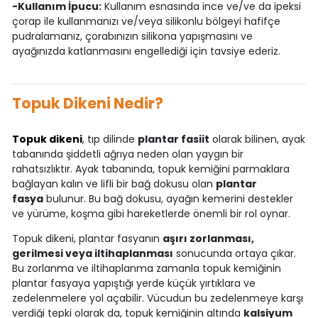
-Kullanım İpucu:
Kullanım esnasında ince ve/ve da ipeksi
çorap ile kullanmanızı ve/veya silikonlu bölgeyi hafifçe
pudralamanız, çorabınızın silikona yapışmasını ve
ayağınızda katlanmasını engellediği için tavsiye ederiz.
Topuk Dikeni Nedir?
Topuk dikeni
, tıp dilinde
plantar fasiit
olarak bilinen, ayak
tabanında şiddetli ağrıya neden olan yaygın bir
rahatsızlıktır. Ayak tabanında, topuk kemiğini parmaklara
bağlayan kalın ve lifli bir bağ dokusu olan
plantar
fasya
bulunur. Bu bağ dokusu, ayağın kemerini destekler
ve yürüme, koşma gibi hareketlerde önemli bir rol oynar.
Topuk dikeni, plantar fasyanın
aşırı zorlanması,
gerilmesi veya iltihaplanması
sonucunda ortaya çıkar.
Bu zorlanma ve iltihaplanma zamanla topuk kemiğinin
plantar fasyaya yapıştığı yerde küçük yırtıklara ve
zedelenmelere yol açabilir. Vücudun bu zedelenmeye karşı
verdiği tepki olarak da, topuk kemiğinin altında
kalsiyum