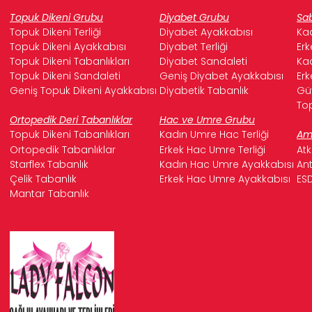
Topuk Dikeni Grubu
Diyabet Grubu
Sab
Topuk Dikeni Terliği
Diyabet Ayakkabısı
Kad
Topuk Dikeni Ayakkabısı
Diyabet Terliği
Erk
Topuk Dikeni Tabanlıkları
Diyabet Sandaleti
Kad
Topuk Dikeni Sandaleti
Geniş Diyabet Ayakkabısı
Erk
Geniş Topuk Dikeni Ayakkabısı
Diyabetik Tabanlık
Güv
Top
Ortopedik Deri Tabanlıklar
Hac ve Umre Grubu
Topuk Dikeni Tabanlıkları
Kadın Umre Hac Terliği
Ame
Ortopedik Tabanlıklar
Erkek Hac Umre Terliği
Atk
Starflex Tabanlık
Kadın Hac Umre Ayakkabısı
Ant
Çelik Tabanlık
Erkek Hac Umre Ayakkabısı
ESD
Mantar Tabanlık