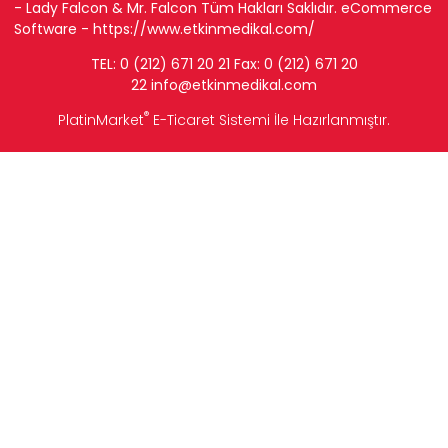
- Lady Falcon & Mr. Falcon Tüm Hakları Saklıdır. eCommerce
Software -
https://www.etkinmedikal.com/
TEL: 0 (212) 671 20 21 Fax: 0 (212) 671 20
22
info
@etkinmedikal.com
®
PlatinMarket
E-Ticaret Sistemi
İle Hazırlanmıştır.