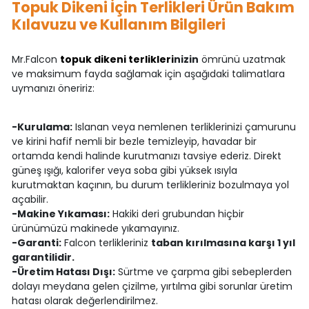
Topuk Dikeni İçin Terlikleri Ürün Bakım
Kılavuzu ve Kullanım Bilgileri
Mr.Falcon
topuk dikeni terlikleri
nizin
ömrünü uzatmak
ve maksimum fayda sağlamak için aşağıdaki talimatlara
uymanızı öneririz:
-Kurulama:
Islanan veya nemlenen terliklerinizi çamurunu
ve kirini hafif nemli bir bezle temizleyip, havadar bir
ortamda kendi halinde kurutmanızı tavsiye ederiz. Direkt
güneş ışığı, kalorifer veya soba gibi yüksek ısıyla
kurutmaktan kaçının, bu durum terlikleriniz bozulmaya yol
açabilir.
-Makine Yıkaması:
Hakiki deri grubundan hiçbir
ürünümüzü makinede yıkamayınız.
-Garanti:
Falcon terlikleriniz
taban kırılmasına karşı 1 yıl
garantilidir.
-Üretim Hatası Dışı:
Sürtme ve çarpma gibi sebeplerden
dolayı meydana gelen çizilme, yırtılma gibi sorunlar üretim
hatası olarak değerlendirilmez.