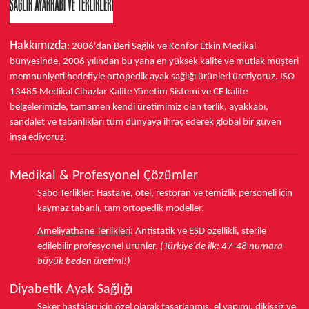
Hakkımızda
: 2006'dan Beri Sağlık ve Konfor
Etkin Medikal
bünyesinde,
2006 yılından bu yana
en yüksek kalite ve mutlak müşteri
memnuniyeti hedefiyle ortopedik ayak sağlığı ürünleri üretiyoruz.
ISO
13485
Medikal Cihazlar Kalite Yönetim Sistemi ve
CE
kalite
belgelerimizle, tamamen kendi üretimimiz olan terlik, ayakkabı,
sandalet ve tabanlıkları
tüm dünyaya ihraç ederek
global bir güven
inşa ediyoruz.
Medikal & Profesyonel Çözümler
Sabo Terlikler
:
Hastane, otel, restoran ve temizlik personeli için
kaymaz tabanlı, tam ortopedik modeller.
Ameliyathane Terlikleri
:
Antistatik ve ESD özellikli, sterile
edilebilir profesyonel ürünler.
(Türkiye'de ilk: 47-48 numara
büyük beden üretimi!)
Diyabetik Ayak Sağlığı
Şeker hastaları için özel olarak tasarlanmış, el yapımı, dikişsiz ve