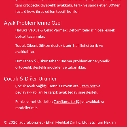
tam ortopedik
diyabetik ayakkabı
, terlik ve sandaletler.
80'den
fazla ülkeye
ihraç edilen tescilli konfor.
Ayak Problemlerine Özel
Halluks Valgus
& Çekiç Parmak:
Deformiteler için özel esnek
bölgeli tasarımlar.
Topuk Dikeni
:
Silikon destekli, ağrı hafifletici terlik ve
ayakkabılar.
Düz Taban
& Çukur Taban:
Basma problemlerine yönelik
ortopedik destekli modeller ve tabanlıklar.
Çocuk & Diğer Ürünler
Çocuk Ayak Sağlığı:
Dennis Brown ateli,
ters bot
ve
pev ayakkabıları
ile çarpık ayak tedavisine destek.
Fonksiyonel Modeller:
Zayıflama terliği
ve ayakkabısı
modellerimiz.
© 2026 ladyfalcon.net - Etkin Medikal Dış Tic. Ltd. Şti. Tüm Hakları