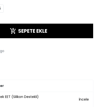
5
SEPETE EKLE
rgo
ler
ek EET (Silikon Destekli)
İncele