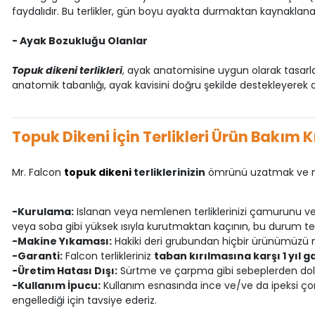
faydalıdır. Bu terlikler, gün boyu ayakta durmaktan kaynaklan
- Ayak Bozukluğu Olanlar
Topuk dikeni terlikleri
, ayak anatomisine uygun olarak tasarla
anatomik tabanlığı, ayak kavisini doğru şekilde destekleyerek a
Topuk Dikeni İçin Terlikleri Ürün Bakım K
Mr. Falcon
topuk dikeni
terliklerinizin
ömrünü uzatmak ve ma
-Kurulama:
Islanan veya nemlenen terliklerinizi çamurunu ve ki
veya soba gibi yüksek ısıyla kurutmaktan kaçının, bu durum terl
-Makine Yıkaması:
Hakiki deri grubundan hiçbir ürünümüzü 
-Garanti:
Falcon terlikleriniz
taban kırılmasına karşı 1 yıl ga
-Üretim Hatası Dışı:
Sürtme ve çarpma gibi sebeplerden dolay
-Kullanım İpucu:
Kullanım esnasında ince ve/ve da ipeksi çora
engellediği için tavsiye ederiz.