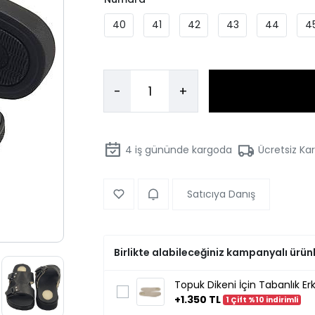
40
41
42
43
44
4
-
+
4
iş gününde kargoda
Ücretsiz Ka
Satıcıya Danış
Birlikte alabileceğiniz kampanyalı ürün
Topuk Dikeni İçin Tabanlık Erk
+1.350 TL
1 Çift %10 indirimli