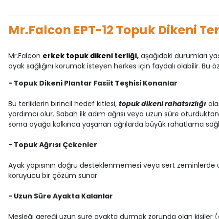
Mr.Falcon EPT-12 Topuk Dikeni Ter
Mr.Falcon
erkek topuk dikeni terliği
,
aşağıdaki durumları yaşa
ayak sağlığını korumak isteyen herkes için faydalı olabilir. Bu öz
- Topuk Dikeni Plantar Fasiit Teşhisi Konanlar
Bu terliklerin birincil hedef kitlesi,
topuk dikeni rahatsızlığı
ola
yardımcı olur. Sabah ilk adım ağrısı veya uzun süre oturduktan
sonra ayağa kalkınca yaşanan ağrılarda büyük rahatlama sağl
- Topuk Ağrısı Çekenler
Ayak yapısının doğru desteklenmemesi veya sert zeminlerde uzun
koruyucu bir çözüm sunar.
- Uzun Süre Ayakta Kalanlar
Mesleği gereği uzun süre ayakta durmak zorunda olan kişiler (ör