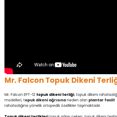
Mr. Falcon Topuk Dikeni Terli
Mr. Falcon EPT-12
topuk dikeni terliği
, topuk dikeni rahatsızlı
modelleri, t
opuk dikeni ağrısına
neden olan
plantar fasiit
rahatsızlığına yönelik ortopedik özellikler taşımaktadır.
Topuk dikeni terlikleri
topuk ağrısı çeken, topuk dikeni teşhi