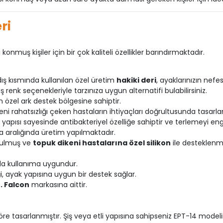
ri
onmuş kişiler için bir çok kaliteli özellikler barındırmaktadır.
ış kısmında kullanılan özel üretim
hakiki deri
, ayaklarınızın nef
renk seçenekleriyle tarzınıza uygun alternatifi bulabilirsiniz.
özel ark destek bölgesine sahiptir.
eni rahatsızlığı çeken hastaların ihtiyaçları doğrultusunda tasarla
i yapısı sayesinde antibakteriyel özelliğe sahiptir ve terlemeyi en
 aralığında üretim yapılmaktadır.
oyulmuş ve
topuk dikeni hastalarına özel silikon
ile desteklenmiş
a kullanıma uygundur.
ği, ayak yapısına uygun bir destek sağlar.
. Falcon
markasına aittir.
e tasarlanmıştır. Şiş veya etli yapısına sahipseniz EPT-14 modelin