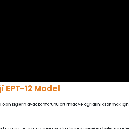
ği EPT-12 Model
ğı olan kişilerin ayak konforunu artırmak ve ağrılarını azaltmak için
si konmuş veya uzun süre ayakta durması gereken kişiler için ideal