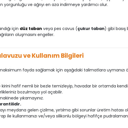
an yorgunluğu ve ağrıyı en aza indirmeye yardımcı olur.
ndığı için
düz taban
veya pes cavus (
çukur taban
) gibi basış
ğrıların oluşmasını engeller.
ılavuzu ve Kullanım Bilgileri
ksimum fayda sağlamak için aşağıdaki talimatlara uymanızı ön
rini hafif nemli bir bezle temizleyip, havadar bir ortamda kendi h
ikleriniz bozulmaya yol açabilir.
makinede yıkamayınız.
rantilidir.
ı meydana gelen çizilme, yırtılma gibi sorunlar üretim hatası ol
p ile kullanmanızı ve/veya silikonlu bölgeyi hafifçe pudralamanı