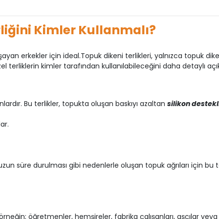
liğini Kimler Kullanmalı?
yan erkekler için ideal.Topuk dikeni terlikleri, yalnızca topuk dik
el terliklerin kimler tarafından kullanılabileceğini daha detaylı açı
nlardır. Bu terlikler, topukta oluşan baskıyı azaltan
silikon destekl
ar.
 süre durulması gibi nedenlerle oluşan topuk ağrıları için bu terl
neğin; öğretmenler, hemşireler, fabrika çalışanları, aşçılar veya