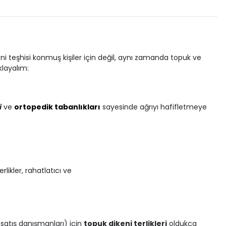
eni teşhisi konmuş kişiler için değil, aynı zamanda topuk ve
klayalım:
i
ve
ortopedik tabanlıkları
sayesinde ağrıyı hafifletmeye
ikler, rahatlatıcı ve
 satış danışmanları) için
topuk dikeni terlikleri
oldukça