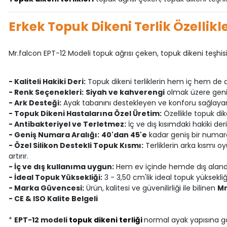
Erkek Topuk Dikeni Terlik Özellikle
Mr.falcon EPT-12 Modeli topuk ağrısı çeken, topuk dikeni teşhisi k
- Kaliteli Hakiki Deri:
Topuk dikeni terliklerin hem iç hem de d
- Renk Seçenekleri:
Siyah ve kahverengi
olmak üzere geniş 
- Ark Desteği:
Ayak tabanını destekleyen ve konforu sağlayan 
- Topuk Dikeni Hastalarına Özel Üretim:
Özellikle topuk dik
- Antibakteriyel ve Terletmez:
İç ve dış kısımdaki hakiki der
- Geniş Numara Aralığı:
40'dan 45'e
kadar geniş bir numara
- Özel Silikon Destekli Topuk Kısmı:
Terliklerin arka kısmı 
artırır.
- İç ve dış kullanıma uygun:
Hem ev içinde hemde dış aland
- İdeal Topuk Yüksekliği:
3 - 3,50 cm'lik ideal topuk yüksekli
- Marka Güvencesi:
Ürün, kalitesi ve güvenilirliği ile bilinen
Mr
- CE & ISO Kalite Belgeli
*
EPT-12 modeli
topuk dikeni terliği
normal ayak yapısına gör