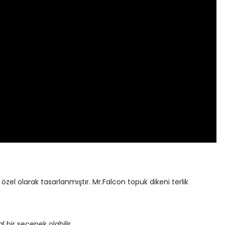
 özel olarak tasarlanmıştır. Mr.Falcon topuk dikeni terlik
 bir seçenek olabilir.