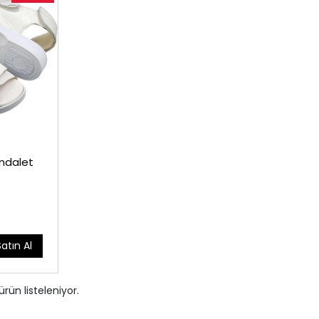
andalet
Satın Al
ürün listeleniyor.