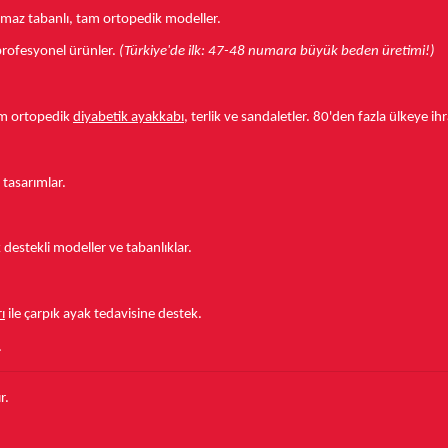
aymaz tabanlı, tam ortopedik modeller.
r profesyonel ürünler.
(Türkiye'de ilk: 47-48 numara büyük beden üretimi!)
tam ortopedik
diyabetik ayakkabı
, terlik ve sandaletler.
80'den fazla ülkeye
ihr
 tasarımlar.
estekli modeller ve tabanlıklar.
ı
ile çarpık ayak tedavisine destek.
.
r.