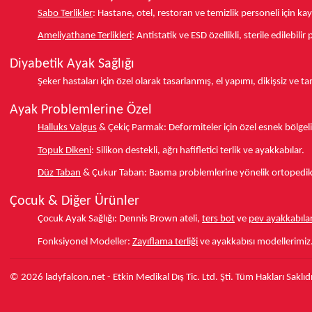
Sabo Terlikler
:
Hastane, otel, restoran ve temizlik personeli için k
Ameliyathane Terlikleri
:
Antistatik ve ESD özellikli, sterile edilebili
Diyabetik Ayak Sağlığı
Şeker hastaları için özel olarak tasarlanmış, el yapımı, dikişsiz ve 
Ayak Problemlerine Özel
Halluks Valgus
& Çekiç Parmak:
Deformiteler için özel esnek bölgeli
Topuk Dikeni
:
Silikon destekli, ağrı hafifletici terlik ve ayakkabılar.
Düz Taban
& Çukur Taban:
Basma problemlerine yönelik ortopedik d
Çocuk & Diğer Ürünler
Çocuk Ayak Sağlığı:
Dennis Brown ateli,
ters bot
ve
pev ayakkabılar
Fonksiyonel Modeller:
Zayıflama terliği
ve ayakkabısı modellerimiz
© 2026 ladyfalcon.net - Etkin Medikal Dış Tic. Ltd. Şti. Tüm Hakları Saklıdı