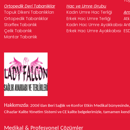
Ortopedik Deri Tabanlıklar
Hac ve Umre Grubu
Topuk Dikeni Tabanlıkları
Kadın Umre Hac Terliği
Ame
Ortopedik Tabanlıklar
Erkek Hac Umre Terliği
Atk
Starflex Tabanlık
Kadın Hac Umre Ayakkabısı
Ant
Çelik Tabanlık
Erkek Hac Umre Ayakkabısı
ESD
Mantar Tabanlık
Hakkımızda
: 2006'dan Beri Sağlık ve Konfor
Etkin Medikal bünyesinde
Cihazlar Kalite Yönetim Sistemi ve
CE
kalite belgelerimizle, tamamen kendi 
Medikal & Profesyonel Çözümler