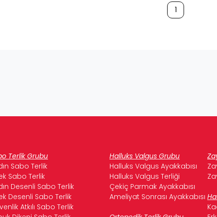
1
o Terlik Grubu
Halluks Valgus Grubu
Za
ın Sabo Terlik
Halluks Valgus Ayakkabısı
Za
ek Sabo Terlik
Halluks Valgus Terliği
Za
ın Desenli Sabo Terlik
Çekiç Parmak Ayakkabısı
ek Desenli Sabo Terlik
Ameliyat Sonrası Ayakkabısı
Ha
enlik Atkılı Sabo Terlik
Ka
uk Dikeni Sabo Terlik
Ortopedik Terlik Grubu
Er