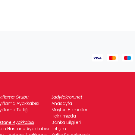
yıflama Grubu
Ladyfalcon.net
yıflama Ayakkabısı
Anasayfa
yıflama Terliği
Müşteri Hizmetleri
Hakkımızda
stane Ayakkabısı
Banka Bilgileri
dın Hastane Ayakkabısı
İletişim
kek Hastane Ayakkabısı
Kalite Belgelerimiz