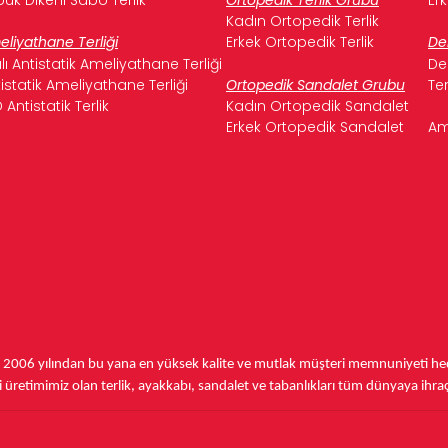
Kadın Ortopedik Terlik
liyathane Terliği
Erkek Ortopedik Terlik
De
ılı Antistatik Ameliyathane Terliği
De
istatik Ameliyathane Terliği
Ortopedik Sandalet Grubu
Te
 Antistatik Terlik
Kadın Ortopedik Sandalet
Erkek Ortopedik Sandalet
Am
,
2006 yılından bu yana
en yüksek kalite ve mutlak müşteri memnuniyeti hede
üretimimiz olan terlik, ayakkabı, sandalet ve tabanlıkları
tüm dünyaya ihra