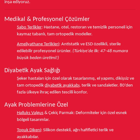
inşa ediyoruz.
Medikal & Profesyonel Çözümler
Sabo Terlikler
:
Hastane, otel, restoran ve temizlik personeli için
kaymaz tabanlı, tam ortopedik modeller.
Ameliyathane Terlikleri
:
Antistatik ve ESD özellikli, sterile
edilebilir profesyonel ürünler.
(Türkiye'de ilk: 47-48 numara
büyük beden üretimi!)
Diyabetik Ayak Sağlığı
Şeker hastaları için özel olarak tasarlanmış, el yapımı, dikişsiz ve
tam ortopedik
diyabetik ayakkabı
, terlik ve sandaletler.
80'den
fazla ülkeye
ihraç edilen tescilli konfor.
Ayak Problemlerine Özel
Halluks Valgus
& Çekiç Parmak:
Deformiteler için özel esnek
bölgeli tasarımlar.
Topuk Dikeni
:
Silikon destekli, ağrı hafifletici terlik ve
ayakkabılar.