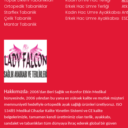
Ortopedik Tabanlıklar
Erkek Hac Umre Terliği
Atk
Starflex Tabanlık
Kadın Hac Umre Ayakkabısı
Ant
Çelik Tabanlık
Erkek Hac Umre Ayakkabısı
ESD
Mantar Tabanlık
Hakkımızda
: 2006'dan Beri Sağlık ve Konfor
Etkin Medikal
bünyesinde,
2006 yılından bu yana
en yüksek kalite ve mutlak müşteri
memnuniyeti hedefiyle ortopedik ayak sağlığı ürünleri üretiyoruz.
ISO
13485
Medikal Cihazlar Kalite Yönetim Sistemi ve
CE
kalite
belgelerimizle, tamamen kendi üretimimiz olan terlik, ayakkabı,
sandalet ve tabanlıkları
tüm dünyaya ihraç ederek
global bir güven