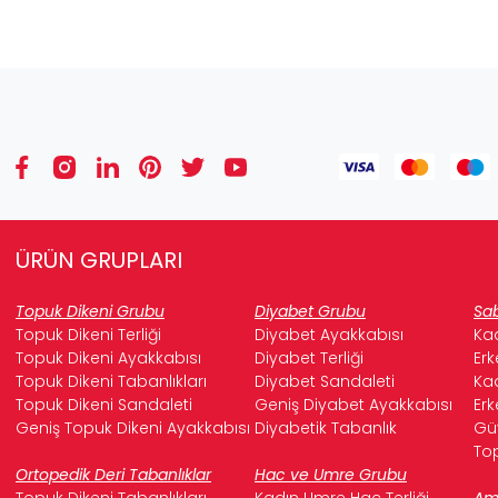
ÜRÜN GRUPLARI
Topuk Dikeni Grubu
Diyabet Grubu
Sab
Topuk Dikeni Terliği
Diyabet Ayakkabısı
Kad
Topuk Dikeni Ayakkabısı
Diyabet Terliği
Erk
Topuk Dikeni Tabanlıkları
Diyabet Sandaleti
Kad
Topuk Dikeni Sandaleti
Geniş Diyabet Ayakkabısı
Erk
Geniş Topuk Dikeni Ayakkabısı
Diyabetik Tabanlık
Güv
Top
Ortopedik Deri Tabanlıklar
Hac ve Umre Grubu
Topuk Dikeni Tabanlıkları
Kadın Umre Hac Terliği
Ame