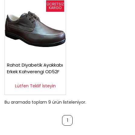
Rahat Diyabetik Ayakkabı
Erkek Kahverengi OD52F
Lütfen Teklif İsteyin
Bu aramada toplam
9
ürün listeleniyor.
1