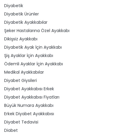
Diyabetik
Diyabetik Ürünler
Diyabetik Ayakkabılar
Şeker Hastalarına Özel Ayakkabı
Dikişsiz Ayakkabı
Diyabetik Ayak İçin Ayakkabı
Şiş Ayaklar İçin Ayakkabı
Ödemli Ayaklar İçin Ayakkabı
Medikal Ayakkabılar
Diyabet Giysileri
Diyabet Ayakkabısı Erkek
Diyabet Ayakkabısı Fiyatları
Büyük Numara Ayakkabı
Erkek Diyabet Ayakkabısı
Diyabet Tedavisi
Diabet