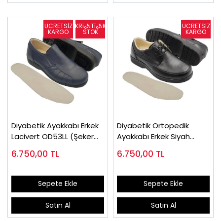
Diyabetik Ayakkabı Erkek
Diyabetik Ortopedik
Lacivert OD53LL (Şeker
Ayakkabı Erkek Siyah
Hastalığı)
OD52S
6.750,00
TL
6.750,00
TL
Sepete Ekle
Sepete Ekle
Satın Al
Satın Al