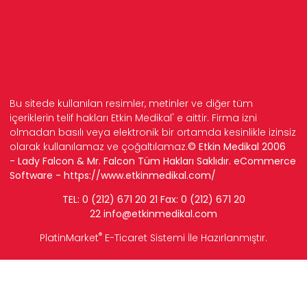
Bu sitede kullanılan resimler, metinler ve diğer tüm
içeriklerin telif hakları Etkin Medikal' e aittir. Firma izni
olmadan basılı veya elektronik bir ortamda kesinlikle izinsiz
olarak kullanılamaz ve çoğaltılamaz.
© Etkin Medikal 2006
- Lady Falcon & Mr. Falcon Tüm Hakları Saklıdır. eCommerce
Software -
https://www.etkinmedikal.com/
TEL: 0 (212) 671 20 21 Fax: 0 (212) 671 20
22
info
@etkinmedikal.com
®
PlatinMarket
E-Ticaret Sistemi
İle Hazırlanmıştır.