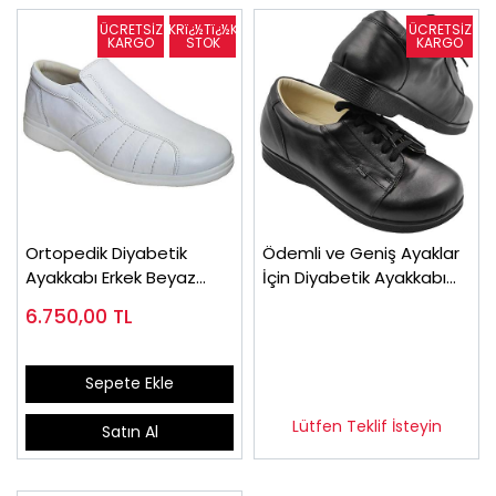
Ortopedik Diyabetik
Ödemli ve Geniş Ayaklar
Ayakkabı Erkek Beyaz
İçin Diyabetik Ayakkabı
OD53B
ODDG55
6.750,00
TL
Sepete Ekle
Lütfen Teklif İsteyin
Satın Al