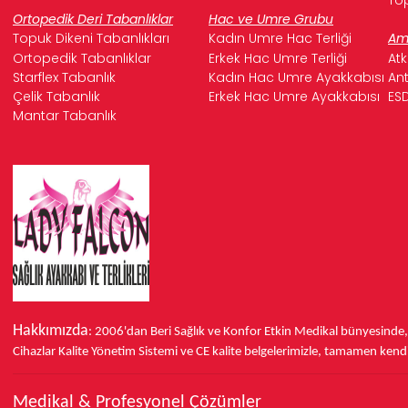
Ortopedik Deri Tabanlıklar
Hac ve Umre Grubu
Topuk Dikeni Tabanlıkları
Kadın Umre Hac Terliği
Ame
Ortopedik Tabanlıklar
Erkek Hac Umre Terliği
Atk
Starflex Tabanlık
Kadın Hac Umre Ayakkabısı
Ant
Çelik Tabanlık
Erkek Hac Umre Ayakkabısı
ESD
Mantar Tabanlık
Hakkımızda
: 2006'dan Beri Sağlık ve Konfor
Etkin Medikal bünyesinde
Cihazlar Kalite Yönetim Sistemi ve
CE
kalite belgelerimizle, tamamen kendi 
Medikal & Profesyonel Çözümler