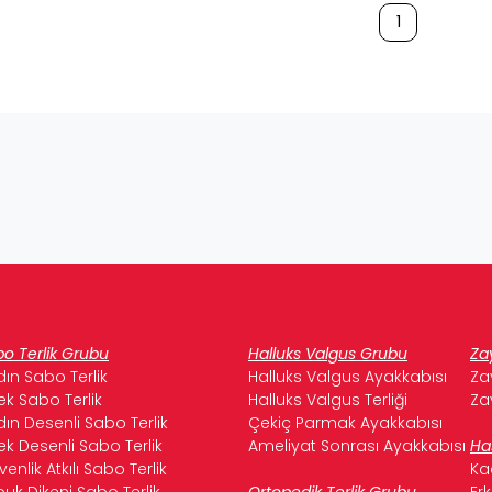
1
o Terlik Grubu
Halluks Valgus Grubu
Za
ın Sabo Terlik
Halluks Valgus Ayakkabısı
Za
ek Sabo Terlik
Halluks Valgus Terliği
Za
ın Desenli Sabo Terlik
Çekiç Parmak Ayakkabısı
ek Desenli Sabo Terlik
Ameliyat Sonrası Ayakkabısı
Ha
enlik Atkılı Sabo Terlik
Ka
uk Dikeni Sabo Terlik
Ortopedik Terlik Grubu
Er