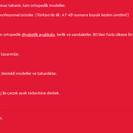
aymaz tabanlı, tam ortopedik modeller.
r profesyonel ürünler.
(Türkiye'de ilk: 47-48 numara büyük beden üretimi!)
tam ortopedik
diyabetik ayakkabı
, terlik ve sandaletler.
80'den fazla ülkeye
ihr
 tasarımlar.
estekli modeller ve tabanlıklar.
ı
ile çarpık ayak tedavisine destek.
.
r.