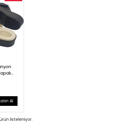
unyon
Kapalı
Satın Al
ürün listeleniyor.