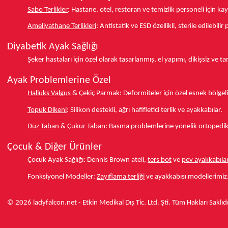
Sabo Terlikler
:
Hastane, otel, restoran ve temizlik personeli için k
Ameliyathane Terlikleri
:
Antistatik ve ESD özellikli, sterile edilebili
Diyabetik Ayak Sağlığı
Şeker hastaları için özel olarak tasarlanmış, el yapımı, dikişsiz ve 
Ayak Problemlerine Özel
Halluks Valgus
& Çekiç Parmak:
Deformiteler için özel esnek bölgeli
Topuk Dikeni
:
Silikon destekli, ağrı hafifletici terlik ve ayakkabılar.
Düz Taban
& Çukur Taban:
Basma problemlerine yönelik ortopedik d
Çocuk & Diğer Ürünler
Çocuk Ayak Sağlığı:
Dennis Brown ateli,
ters bot
ve
pev ayakkabılar
Fonksiyonel Modeller:
Zayıflama terliği
ve ayakkabısı modellerimiz
© 2026 ladyfalcon.net - Etkin Medikal Dış Tic. Ltd. Şti. Tüm Hakları Saklıdı