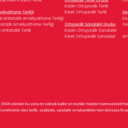
Kadın Ortopedik Terlik
liyathane Terliği
Erkek Ortopedik Terlik
De
ılı Antistatik Ameliyathane Terliği
De
istatik Ameliyathane Terliği
Ortopedik Sandalet Grubu
Te
 Antistatik Terlik
Kadın Ortopedik Sandalet
Erkek Ortopedik Sandalet
Am
,
2006 yılından bu yana
en yüksek kalite ve mutlak müşteri memnuniyeti hede
üretimimiz olan terlik, ayakkabı, sandalet ve tabanlıkları
tüm dünyaya ihra