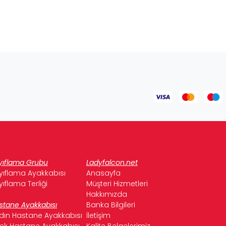
yıflama Grubu
Ladyfalcon.net
yıflama Ayakkabısı
Anasayfa
yıflama Terliği
Müşteri Hizmetleri
Hakkımızda
stane Ayakkabısı
Banka Bilgileri
dın Hastane Ayakkabısı
İletişim
kek Hastane Ayakkabısı
Kalite Belgelerimiz