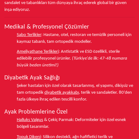
sandalet ve tabanlıkları
tüm dünyaya ihraç ederek
global bir güven
inşa ediyoruz.
Medikal & Profesyonel Çözümler
Sabo Terlikler
:
Hastane, otel, restoran ve temizlik personeli için
kaymaz tabanlı, tam ortopedik modeller.
Ameliyathane Terlikleri
:
Antistatik ve ESD özellikli, sterile
edilebilir profesyonel ürünler.
(Türkiye'de ilk: 47-48 numara
büyük beden üretimi!)
Diyabetik Ayak Sağlığı
Şeker hastaları için özel olarak tasarlanmış, el yapımı, dikişsiz ve
tam ortopedik
diyabetik ayakkabı
, terlik ve sandaletler.
80'den
fazla ülkeye
ihraç edilen tescilli konfor.
Ayak Problemlerine Özel
Halluks Valgus
& Çekiç Parmak:
Deformiteler için özel esnek
bölgeli tasarımlar.
Topuk Dikeni
:
Silikon destekli, ağrı hafifletici terlik ve