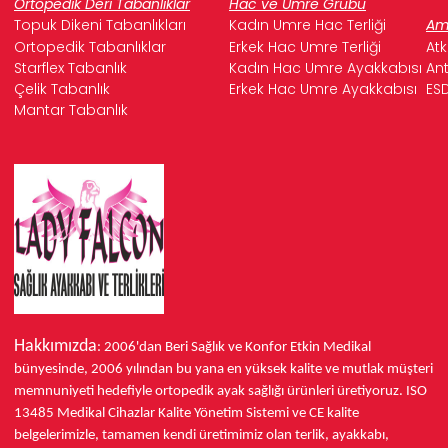
Ortopedik Deri Tabanlıklar
Hac ve Umre Grubu
Topuk Dikeni Tabanlıkları
Kadın Umre Hac Terliği
Ame
Ortopedik Tabanlıklar
Erkek Hac Umre Terliği
Atk
Starflex Tabanlık
Kadın Hac Umre Ayakkabısı
Ant
Çelik Tabanlık
Erkek Hac Umre Ayakkabısı
ESD
Mantar Tabanlık
Hakkımızda
: 2006'dan Beri Sağlık ve Konfor
Etkin Medikal
bünyesinde,
2006 yılından bu yana
en yüksek kalite ve mutlak müşteri
memnuniyeti hedefiyle ortopedik ayak sağlığı ürünleri üretiyoruz.
ISO
13485
Medikal Cihazlar Kalite Yönetim Sistemi ve
CE
kalite
belgelerimizle, tamamen kendi üretimimiz olan terlik, ayakkabı,