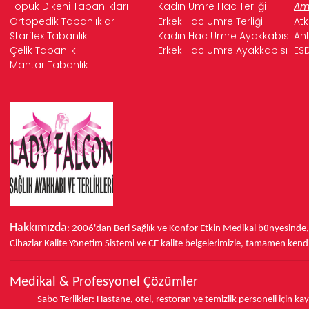
Topuk Dikeni Tabanlıkları
Kadın Umre Hac Terliği
Ame
Ortopedik Tabanlıklar
Erkek Hac Umre Terliği
Atk
Starflex Tabanlık
Kadın Hac Umre Ayakkabısı
Ant
Çelik Tabanlık
Erkek Hac Umre Ayakkabısı
ESD
Mantar Tabanlık
Hakkımızda
: 2006'dan Beri Sağlık ve Konfor
Etkin Medikal bünyesinde
Cihazlar Kalite Yönetim Sistemi ve
CE
kalite belgelerimizle, tamamen kendi 
Medikal & Profesyonel Çözümler
Sabo Terlikler
:
Hastane, otel, restoran ve temizlik personeli için k