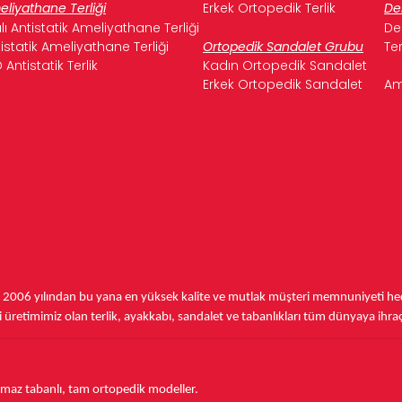
liyathane Terliği
Erkek Ortopedik Terlik
De
ılı Antistatik Ameliyathane Terliği
De
istatik Ameliyathane Terliği
Ortopedik Sandalet Grubu
Te
 Antistatik Terlik
Kadın Ortopedik Sandalet
Erkek Ortopedik Sandalet
Am
,
2006 yılından bu yana
en yüksek kalite ve mutlak müşteri memnuniyeti hede
üretimimiz olan terlik, ayakkabı, sandalet ve tabanlıkları
tüm dünyaya ihra
aymaz tabanlı, tam ortopedik modeller.