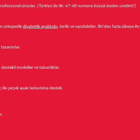
r profesyonel ürünler.
(Türkiye'de ilk: 47-48 numara büyük beden üretimi!)
tam ortopedik
diyabetik ayakkabı
, terlik ve sandaletler.
80'den fazla ülkeye
ihr
 tasarımlar.
estekli modeller ve tabanlıklar.
ı
ile çarpık ayak tedavisine destek.
.
r.