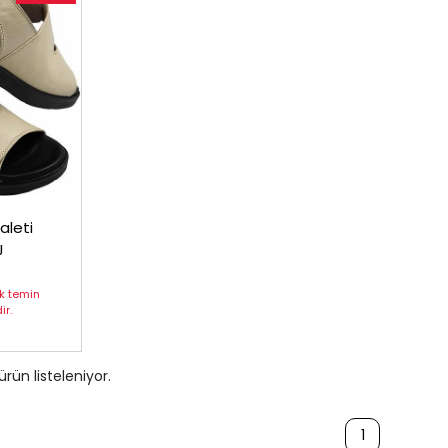
aleti
J
ak temin
r.
ürün listeleniyor.
1