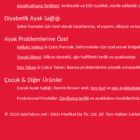
Ameliyathane Terlikleri
:
Antistatik ve ESD özellikli, sterile edilebili
Diyabetik Ayak Sağlığı
Şeker hastaları için özel olarak tasarlanmış, el yapımı, dikişsiz ve 
Ayak Problemlerine Özel
Halluks Valgus
& Çekiç Parmak:
Deformiteler için özel esnek bölgeli
Topuk Dikeni
:
Silikon destekli, ağrı hafifletici terlik ve ayakkabılar.
Düz Taban
& Çukur Taban:
Basma problemlerine yönelik ortopedik d
Çocuk & Diğer Ürünler
Çocuk Ayak Sağlığı:
Dennis Brown ateli,
ters bot
ve
pev ayakkabılar
Fonksiyonel Modeller:
Zayıflama terliği
ve ayakkabısı modellerimiz
© 2026 ladyfalcon.net - Etkin Medikal Dış Tic. Ltd. Şti. Tüm Hakları Saklıdı