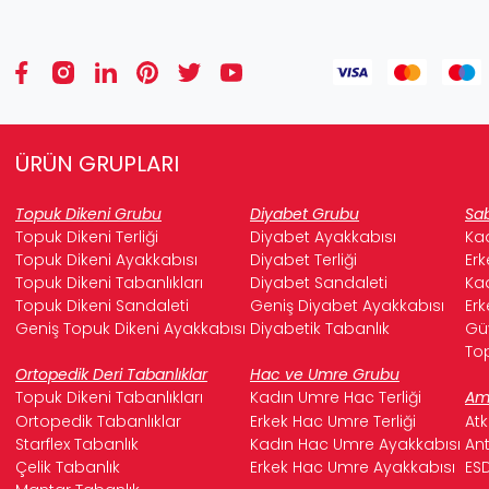
ÜRÜN GRUPLARI
Topuk Dikeni Grubu
Diyabet Grubu
Sab
Topuk Dikeni Terliği
Diyabet Ayakkabısı
Kad
Topuk Dikeni Ayakkabısı
Diyabet Terliği
Erk
Topuk Dikeni Tabanlıkları
Diyabet Sandaleti
Kad
Topuk Dikeni Sandaleti
Geniş Diyabet Ayakkabısı
Erk
Geniş Topuk Dikeni Ayakkabısı
Diyabetik Tabanlık
Güv
Top
Ortopedik Deri Tabanlıklar
Hac ve Umre Grubu
Topuk Dikeni Tabanlıkları
Kadın Umre Hac Terliği
Ame
Ortopedik Tabanlıklar
Erkek Hac Umre Terliği
Atk
Starflex Tabanlık
Kadın Hac Umre Ayakkabısı
Ant
Çelik Tabanlık
Erkek Hac Umre Ayakkabısı
ESD