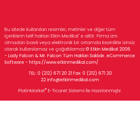
Bu sitede kullanılan resimler, metinler ve diğer tüm
içeriklerin telif hakları Etkin Medikal' e aittir. Firma izni
olmadan basılı veya elektronik bir ortamda kesinlikle izinsiz
olarak kullanılamaz ve çoğaltılamaz.
© Etkin Medikal 2006
- Lady Falcon & Mr. Falcon Tüm Hakları Saklıdır. eCommerce
Software -
https://www.etkinmedikal.com/
TEL: 0 (212) 671 20 21 Fax: 0 (212) 671 20
22
info
@etkinmedikal.com
®
PlatinMarket
E-Ticaret Sistemi
İle Hazırlanmıştır.