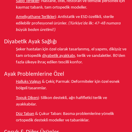
Sabo Terlikler
:
Hastane, otel, restoran ve temizlik personeli için
kaymaz tabanlı, tam ortopedik modeller.
Ameliyathane Terlikleri
:
Antistatik ve ESD özellikli, sterile
edilebilir profesyonel ürünler.
(Türkiye'de ilk: 47-48 numara
büyük beden üretimi!)
Diyabetik Ayak Sağlığı
Şeker hastaları için özel olarak tasarlanmış, el yapımı, dikişsiz ve
tam ortopedik
diyabetik ayakkabı
, terlik ve sandaletler.
80'den
fazla ülkeye
ihraç edilen tescilli konfor.
Ayak Problemlerine Özel
Halluks Valgus
& Çekiç Parmak:
Deformiteler için özel esnek
bölgeli tasarımlar.
Topuk Dikeni
:
Silikon destekli, ağrı hafifletici terlik ve
ayakkabılar.
Düz Taban
& Çukur Taban:
Basma problemlerine yönelik
ortopedik destekli modeller ve tabanlıklar.