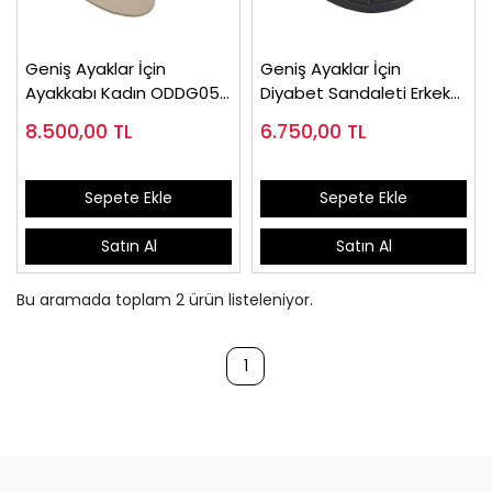
Geniş Ayaklar İçin
Geniş Ayaklar İçin
Ayakkabı Kadın ODDG05S
Diyabet Sandaleti Erkek
(Şiş ve Ödemli)
ODS110S
8.500,00
TL
6.750,00
TL
Sepete Ekle
Sepete Ekle
Satın Al
Satın Al
Bu aramada toplam
2
ürün listeleniyor.
1