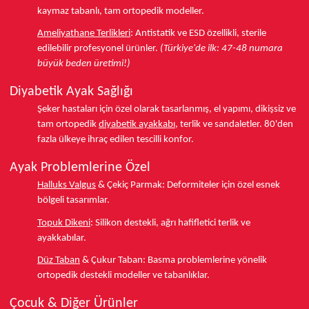
kaymaz tabanlı, tam ortopedik modeller.
Ameliyathane Terlikleri
:
Antistatik ve ESD özellikli, sterile
edilebilir profesyonel ürünler.
(Türkiye'de ilk: 47-48 numara
büyük beden üretimi!)
Diyabetik Ayak Sağlığı
Şeker hastaları için özel olarak tasarlanmış, el yapımı, dikişsiz ve
tam ortopedik
diyabetik ayakkabı
, terlik ve sandaletler.
80'den
fazla ülkeye
ihraç edilen tescilli konfor.
Ayak Problemlerine Özel
Halluks Valgus
& Çekiç Parmak:
Deformiteler için özel esnek
bölgeli tasarımlar.
Topuk Dikeni
:
Silikon destekli, ağrı hafifletici terlik ve
ayakkabılar.
Düz Taban
& Çukur Taban:
Basma problemlerine yönelik
ortopedik destekli modeller ve tabanlıklar.
Çocuk & Diğer Ürünler