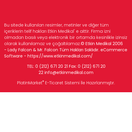
Bu sitede kullanılan resimler, metinler ve diğer tüm
içeriklerin telif hakları Etkin Medikal' e aittir. Firma izni
olmadan basılı veya elektronik bir ortamda kesinlikle izinsiz
olarak kullanılamaz ve çoğaltılamaz.
© Etkin Medikal 2006
- Lady Falcon & Mr. Falcon Tüm Hakları Saklıdır. eCommerce
Software -
https://www.etkinmedikal.com/
TEL: 0 (212) 671 20 21 Fax: 0 (212) 671 20
22
info
@etkinmedikal.com
®
PlatinMarket
E-Ticaret Sistemi
İle Hazırlanmıştır.