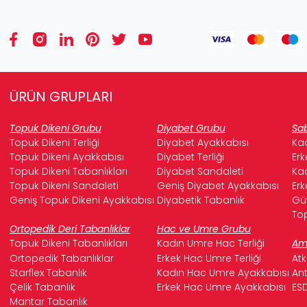
ÜRÜN GRUPLARI
Topuk Dikeni Grubu
Diyabet Grubu
Sab
Topuk Dikeni Terliği
Diyabet Ayakkabısı
Kad
Topuk Dikeni Ayakkabısı
Diyabet Terliği
Erk
Topuk Dikeni Tabanlıkları
Diyabet Sandaleti
Kad
Topuk Dikeni Sandaleti
Geniş Diyabet Ayakkabısı
Erk
Geniş Topuk Dikeni Ayakkabısı
Diyabetik Tabanlık
Güv
Top
Ortopedik Deri Tabanlıklar
Hac ve Umre Grubu
Topuk Dikeni Tabanlıkları
Kadın Umre Hac Terliği
Ame
Ortopedik Tabanlıklar
Erkek Hac Umre Terliği
Atk
Starflex Tabanlık
Kadın Hac Umre Ayakkabısı
Ant
Çelik Tabanlık
Erkek Hac Umre Ayakkabısı
ESD
Mantar Tabanlık