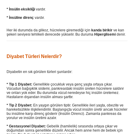
* İnsülin eksikliği
vardır.
* İnsüline direnç
vardır.
Her iki durumda da glikoz, hücrelere giremediği için
kanda birikir
ve kan
şekeri seviyesi tehlikeli derecede yükselir. Bu duruma
Hiperglisemi
denir.
Diyabet Türleri Nelerdir?
Diyabetin en sık görülen türleri şunlardır:
* Tip 1 Diyabet:
Genellikle çocukluk veya genç yaşta ortaya çıkar.
Vücudun bağışıklık sistemi, pankreastaki insülin üreten hücrelere saldırır
ve onları yok eder. Bu durumda vücut neredeyse hiç insülin üretemez.
Hastaların dışarıdan insülin alması şarttır.
*
Tip 2 Diyabet:
En yaygın görülen tiptir. Genellikle ileri yaşta, obezite ve
hareketsizlikle ilişkilendirilir. Başlangıçta vücut insülin üretir ancak hücreler
bu insüline karşı direnç gösterir (İnsülin Direnci). Zamanla pankreas da
yorulur ve insülin üretimi azalır.
*
Gestasyonel Diyabet:
Gebelik (hamilelik) sırasında ortaya çıkar ve
doğumdan sonra genellikle düzelir. Ancak hem anne hem de bebek için