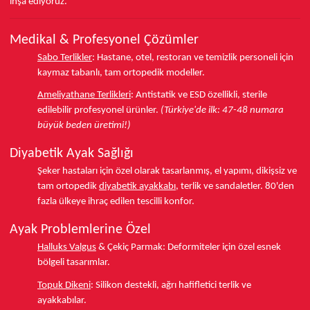
inşa ediyoruz.
Medikal & Profesyonel Çözümler
Sabo Terlikler
:
Hastane, otel, restoran ve temizlik personeli için
kaymaz tabanlı, tam ortopedik modeller.
Ameliyathane Terlikleri
:
Antistatik ve ESD özellikli, sterile
edilebilir profesyonel ürünler.
(Türkiye'de ilk: 47-48 numara
büyük beden üretimi!)
Diyabetik Ayak Sağlığı
Şeker hastaları için özel olarak tasarlanmış, el yapımı, dikişsiz ve
tam ortopedik
diyabetik ayakkabı
, terlik ve sandaletler.
80'den
fazla ülkeye
ihraç edilen tescilli konfor.
Ayak Problemlerine Özel
Halluks Valgus
& Çekiç Parmak:
Deformiteler için özel esnek
bölgeli tasarımlar.
Topuk Dikeni
:
Silikon destekli, ağrı hafifletici terlik ve
ayakkabılar.