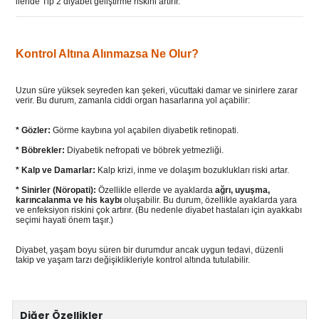
ileride Tip 2 diyabet geliştirme riskini artırır.
Kontrol Altına Alınmazsa Ne Olur?
Uzun süre yüksek seyreden kan şekeri, vücuttaki damar ve sinirlere zarar
verir. Bu durum, zamanla ciddi organ hasarlarına yol açabilir:
* Gözler:
Görme kaybına yol açabilen diyabetik retinopati.
* Böbrekler:
Diyabetik nefropati ve böbrek yetmezliği.
* Kalp ve Damarlar:
Kalp krizi, inme ve dolaşım bozuklukları riski artar.
* Sinirler (Nöropati):
Özellikle ellerde ve ayaklarda
ağrı, uyuşma,
karıncalanma ve his kaybı
oluşabilir. Bu durum, özellikle ayaklarda yara
ve enfeksiyon riskini çok artırır. (Bu nedenle diyabet hastaları için ayakkabı
seçimi hayati önem taşır.)
Diyabet, yaşam boyu süren bir durumdur ancak uygun tedavi, düzenli
takip ve yaşam tarzı değişiklikleriyle kontrol altında tutulabilir.
Diğer Özellikler