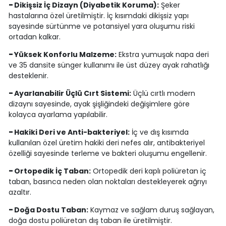
-
Dikişsiz İç Dizayn (Diyabetik Koruma):
Şeker
hastalarına özel üretilmiştir. İç kısımdaki dikişsiz yapı
sayesinde sürtünme ve potansiyel yara oluşumu riski
ortadan kalkar.
-
Yüksek Konforlu Malzeme:
Ekstra yumuşak napa deri
ve 35 dansite sünger kullanımı ile üst düzey ayak rahatlığı
desteklenir.
-
Ayarlanabilir Üçlü Cırt Sistemi:
Üçlü cırtlı modern
dizaynı sayesinde, ayak şişliğindeki değişimlere göre
kolayca ayarlama yapılabilir.
-
Hakiki Deri ve Anti-bakteriyel:
İç ve dış kısımda
kullanılan özel üretim hakiki deri nefes alır, antibakteriyel
özelliği sayesinde terleme ve bakteri oluşumu engellenir.
-
Ortopedik İç Taban:
Ortopedik deri kaplı poliüretan iç
taban, basınca neden olan noktaları destekleyerek ağrıyı
azaltır.
-
Doğa Dostu Taban:
Kaymaz ve sağlam duruş sağlayan,
doğa dostu poliüretan dış taban ile üretilmiştir.