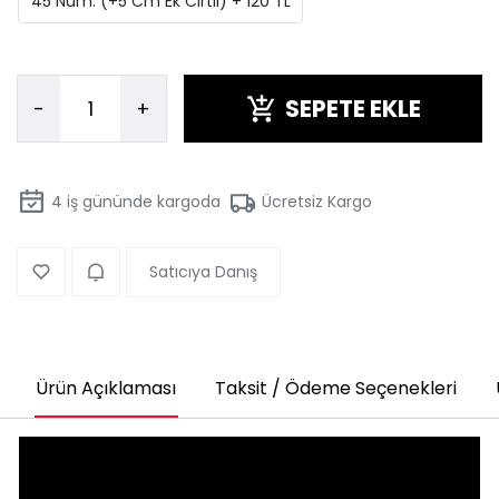
45 Num. (+5 Cm Ek Cırtlı) + 120 TL
SEPETE EKLE
-
+
4
iş gününde kargoda
Ücretsiz Kargo
Satıcıya Danış
Ürün Açıklaması
Taksit / Ödeme Seçenekleri