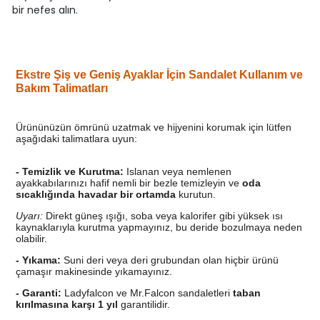
bir nefes alın.
Ekstre Şiş ve Geniş Ayaklar İçin Sandalet Kullanım ve
Bakım Talimatları
Ürününüzün ömrünü uzatmak ve hijyenini korumak için lütfen
aşağıdaki talimatlara uyun:
-
Temizlik ve Kurutma:
Islanan veya nemlenen
ayakkabılarınızı hafif nemli bir bezle temizleyin ve
oda
sıcaklığında havadar bir ortamda
kurutun.
Uyarı:
Direkt güneş ışığı, soba veya kalorifer gibi yüksek ısı
kaynaklarıyla kurutma yapmayınız, bu deride bozulmaya neden
olabilir.
-
Yıkama:
Suni deri veya deri grubundan olan hiçbir ürünü
çamaşır makinesinde yıkamayınız.
-
Garanti:
Ladyfalcon ve Mr.Falcon sandaletleri
taban
kırılmasına karşı 1 yıl
garantilidir.