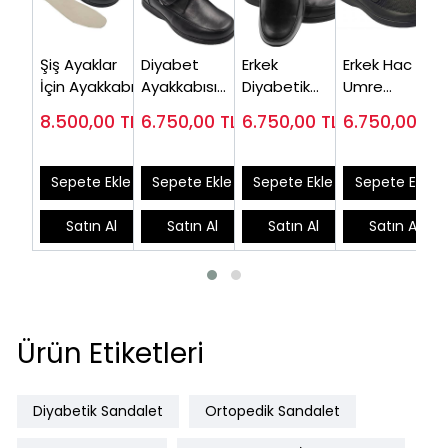
Şiş Ayaklar
Diyabet
Erkek
Erkek Hac ve
İçin Ayakkabı
Ayakkabısı
Diyabetik
Umre
Erkek
Erkek Siyah
Ayakkabı
Ayakkabısı
8.500,00
TL
6.750,00
TL
6.750,00
TL
6.750,00
TL
ODDG54S
OD51S ( Çok
Siyah OD58
Siyah Fileli
(Çok Satılan)
Satanlar)
ODY51S
Sepete Ekle
Sepete Ekle
Sepete Ekle
Sepete Ekle
Satın Al
Satın Al
Satın Al
Satın Al
Ürün Etiketleri
Diyabetik Sandalet
Ortopedik Sandalet