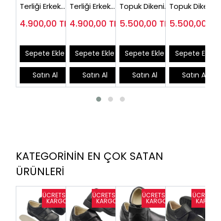
Terliği Erkek
Terliği Erkek
Topuk Dikeni
Topuk Dikeni
Medikal Bej
Kahverengi
Terliği Erkek
Terliği Erkek
4.900,00
TL
4.900,00
TL
5.500,00
TL
5.500,00
TL
ODT170J
ODT170F
Kahverengi
Yazlık Siyah
EPTODT170F
EPTODTY170
Sepete Ekle
Sepete Ekle
Sepete Ekle
Sepete Ekle
Satın Al
Satın Al
Satın Al
Satın Al
KATEGORİNİN EN ÇOK SATAN
ÜRÜNLERİ