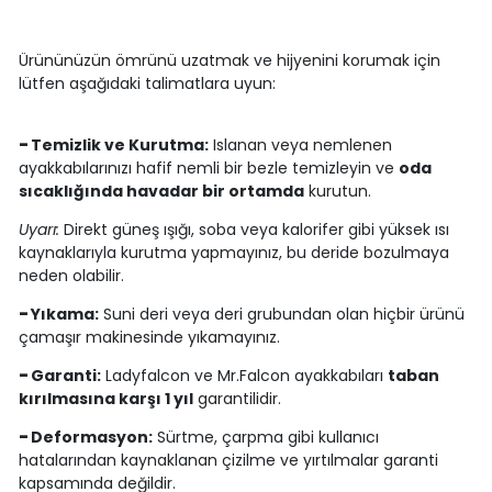
Ürününüzün ömrünü uzatmak ve hijyenini korumak için
lütfen aşağıdaki talimatlara uyun:
-
Temizlik ve Kurutma:
Islanan veya nemlenen
ayakkabılarınızı hafif nemli bir bezle temizleyin ve
oda
sıcaklığında havadar bir ortamda
kurutun.
Uyarı:
Direkt güneş ışığı, soba veya kalorifer gibi yüksek ısı
kaynaklarıyla kurutma yapmayınız, bu deride bozulmaya
neden olabilir.
-
Yıkama:
Suni deri veya deri grubundan olan hiçbir ürünü
çamaşır makinesinde yıkamayınız.
-
Garanti:
Ladyfalcon ve Mr.Falcon ayakkabıları
taban
kırılmasına karşı 1 yıl
garantilidir.
-
Deformasyon:
Sürtme, çarpma gibi kullanıcı
hatalarından kaynaklanan çizilme ve yırtılmalar garanti
kapsamında değildir.