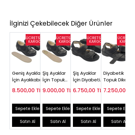
İlginizi Çekebilecek Diğer Ürünler
Geniş Ayaklar
Şiş Ayaklar
Şiş Ayaklar
Diyabetik
İçin Ayakkabı
İçin Topuk
İçin Diyabetik
Topuk Dikeni
Kadın
Dikeni
Sandalet
Sandaleti
8.500,00
TL
9.000,00
TL
6.750,00
TL
7.250,00
TL
ODDG05S (Şiş
Ayakkabısı
Kadın ODS105
Kadın EPT-
ve Ödemli)
Bayan EPTA-
ODS105
DG05S
Sepete Ekle
Sepete Ekle
Sepete Ekle
Sepete Ekle
Satın Al
Satın Al
Satın Al
Satın Al