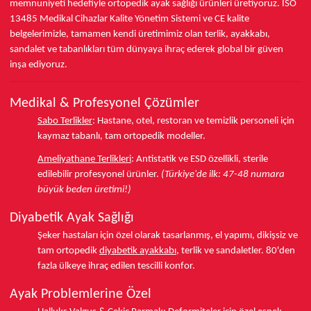
memnuniyeti hedefiyle ortopedik ayak sağlığı ürünleri üretiyoruz.
ISO
13485
Medikal Cihazlar Kalite Yönetim Sistemi ve
CE
kalite
belgelerimizle, tamamen kendi üretimimiz olan terlik, ayakkabı,
sandalet ve tabanlıkları
tüm dünyaya ihraç ederek
global bir güven
inşa ediyoruz.
Medikal & Profesyonel Çözümler
Sabo Terlikler
:
Hastane, otel, restoran ve temizlik personeli için
kaymaz tabanlı, tam ortopedik modeller.
Ameliyathane Terlikleri
:
Antistatik ve ESD özellikli, sterile
edilebilir profesyonel ürünler.
(Türkiye'de ilk: 47-48 numara
büyük beden üretimi!)
Diyabetik Ayak Sağlığı
Şeker hastaları için özel olarak tasarlanmış, el yapımı, dikişsiz ve
tam ortopedik
diyabetik ayakkabı
, terlik ve sandaletler.
80'den
fazla ülkeye
ihraç edilen tescilli konfor.
Ayak Problemlerine Özel