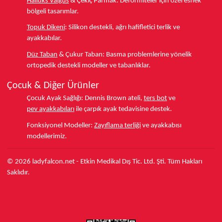
Halluks Valgus
& Çekiç Parmak:
Deformiteler için özel esnek
bölgeli tasarımlar.
Topuk Dikeni
:
Silikon destekli, ağrı hafifletici terlik ve
ayakkabılar.
Düz Taban
& Çukur Taban:
Basma problemlerine yönelik
ortopedik destekli modeller ve tabanlıklar.
Çocuk & Diğer Ürünler
Çocuk Ayak Sağlığı:
Dennis Brown ateli,
ters bot
ve
pev ayakkabıları
ile çarpık ayak tedavisine destek.
Fonksiyonel Modeller:
Zayıflama terliği
ve ayakkabısı
modellerimiz.
© 2026 ladyfalcon.net - Etkin Medikal Dış Tic. Ltd. Şti. Tüm Hakları
Saklıdır.