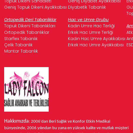
Topuk Dikeni Sandaleti
Geniş Diyabet Ayakkabısı
Erk
Geniş Topuk Dikeni Ayakkabısı
Diyabetik Tabanlık
Güv
Top
Ortopedik Deri Tabanlıklar
Hac ve Umre Grubu
Topuk Dikeni Tabanlıkları
Kadın Umre Hac Terliği
Ame
Ortopedik Tabanlıklar
Erkek Hac Umre Terliği
Atk
Starflex Tabanlık
Kadın Hac Umre Ayakkabısı
Ant
Çelik Tabanlık
Erkek Hac Umre Ayakkabısı
ESD
Mantar Tabanlık
Hakkımızda
: 2006'dan Beri Sağlık ve Konfor
Etkin Medikal
bünyesinde,
2006 yılından bu yana
en yüksek kalite ve mutlak müşteri