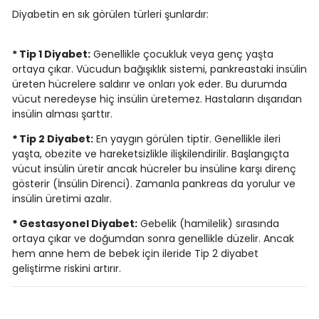
Diyabetin en sık görülen türleri şunlardır:
* Tip 1 Diyabet:
Genellikle çocukluk veya genç yaşta
ortaya çıkar. Vücudun bağışıklık sistemi, pankreastaki insülin
üreten hücrelere saldırır ve onları yok eder. Bu durumda
vücut neredeyse hiç insülin üretemez. Hastaların dışarıdan
insülin alması şarttır.
*
Tip 2 Diyabet:
En yaygın görülen tiptir. Genellikle ileri
yaşta, obezite ve hareketsizlikle ilişkilendirilir. Başlangıçta
vücut insülin üretir ancak hücreler bu insüline karşı direnç
gösterir (İnsülin Direnci). Zamanla pankreas da yorulur ve
insülin üretimi azalır.
*
Gestasyonel Diyabet:
Gebelik (hamilelik) sırasında
ortaya çıkar ve doğumdan sonra genellikle düzelir. Ancak
hem anne hem de bebek için ileride Tip 2 diyabet
geliştirme riskini artırır.