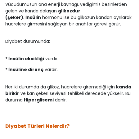
Vücudumuzun ana enerji kaynağı, yediğimiz besinlerden
gelen ve kanda dolaşan
glikozdur
(şeker)
.
İnsülin
hormonu ise bu glikozun kandan ayrılarak
hücrelere girmesini sağlayan bir anahtar görevi görür.
Diyabet durumunda:
* İnsülin eksikliği
vardır.
* İnsüline direnç
vardır.
Her iki durumda da glikoz, hücrelere giremediği için
kanda
birikir
ve kan şekeri seviyesi tehlikeli derecede yükselir. Bu
duruma
Hiperglisemi
denir.
Diyabet Türleri Nelerdir?