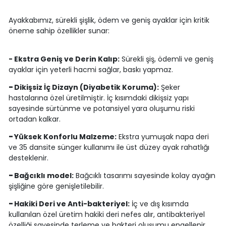
Ayakkabımız, sürekli şişlik, ödem ve geniş ayaklar için kritik
öneme sahip özellikler sunar:
- Ekstra Geniş ve Derin Kalıp:
Sürekli şiş, ödemli ve geniş
ayaklar için yeterli hacmi sağlar, baskı yapmaz.
-
Dikişsiz İç Dizayn (Diyabetik Koruma):
Şeker
hastalarına özel üretilmiştir. İç kısımdaki dikişsiz yapı
sayesinde sürtünme ve potansiyel yara oluşumu riski
ortadan kalkar.
-
Yüksek Konforlu Malzeme:
Ekstra yumuşak napa deri
ve 35 dansite sünger kullanımı ile üst düzey ayak rahatlığı
desteklenir.
-
Bağcıklı model:
Bağcıklı tasarımı sayesinde kolay ayağın
şişliğine göre genişletilebilir.
-
Hakiki Deri ve Anti-bakteriyel:
İç ve dış kısımda
kullanılan özel üretim hakiki deri nefes alır, antibakteriyel
özelliği sayesinde terleme ve bakteri oluşumu engellenir.