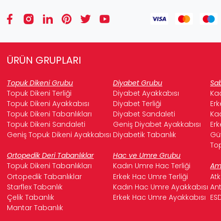
ÜRÜN GRUPLARI
Topuk Dikeni Grubu
Diyabet Grubu
Sab
Topuk Dikeni Terliği
Diyabet Ayakkabısı
Kad
Topuk Dikeni Ayakkabısı
Diyabet Terliği
Erk
Topuk Dikeni Tabanlıkları
Diyabet Sandaleti
Kad
Topuk Dikeni Sandaleti
Geniş Diyabet Ayakkabısı
Erk
Geniş Topuk Dikeni Ayakkabısı
Diyabetik Tabanlık
Güv
Top
Ortopedik Deri Tabanlıklar
Hac ve Umre Grubu
Topuk Dikeni Tabanlıkları
Kadın Umre Hac Terliği
Ame
Ortopedik Tabanlıklar
Erkek Hac Umre Terliği
Atk
Starflex Tabanlık
Kadın Hac Umre Ayakkabısı
Ant
Çelik Tabanlık
Erkek Hac Umre Ayakkabısı
ESD
Mantar Tabanlık