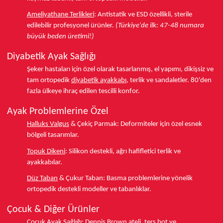
Ameliyathane Terlikleri
:
Antistatik ve ESD özellikli, sterile
edilebilir profesyonel ürünler.
(Türkiye'de ilk: 47-48 numara
büyük beden üretimi!)
Diyabetik Ayak Sağlığı
Şeker hastaları için özel olarak tasarlanmış, el yapımı, dikişsiz ve
tam ortopedik
diyabetik ayakkabı
, terlik ve sandaletler.
80'den
fazla ülkeye
ihraç edilen tescilli konfor.
Ayak Problemlerine Özel
Halluks Valgus
& Çekiç Parmak:
Deformiteler için özel esnek
bölgeli tasarımlar.
Topuk Dikeni
:
Silikon destekli, ağrı hafifletici terlik ve
ayakkabılar.
Düz Taban
& Çukur Taban:
Basma problemlerine yönelik
ortopedik destekli modeller ve tabanlıklar.
Çocuk & Diğer Ürünler
Çocuk Ayak Sağlığı:
Dennis Brown ateli,
ters bot
ve