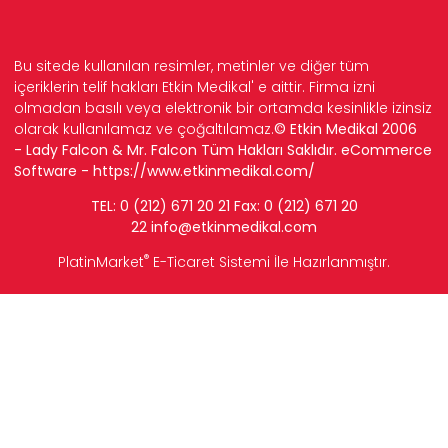
Bu sitede kullanılan resimler, metinler ve diğer tüm
içeriklerin telif hakları Etkin Medikal' e aittir. Firma izni
olmadan basılı veya elektronik bir ortamda kesinlikle izinsiz
olarak kullanılamaz ve çoğaltılamaz.
© Etkin Medikal 2006
- Lady Falcon & Mr. Falcon Tüm Hakları Saklıdır. eCommerce
Software -
https://www.etkinmedikal.com/
TEL: 0 (212) 671 20 21 Fax: 0 (212) 671 20
22
info
@etkinmedikal.com
®
PlatinMarket
E-Ticaret Sistemi
İle Hazırlanmıştır.