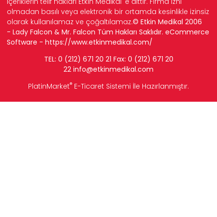
içeriklerin telif hakları Etkin Medikal' e aittir. Firma izni
olmadan basılı veya elektronik bir ortamda kesinlikle izinsiz
olarak kullanılamaz ve çoğaltılamaz.
© Etkin Medikal 2006
- Lady Falcon & Mr. Falcon Tüm Hakları Saklıdır. eCommerce
Software -
https://www.etkinmedikal.com/
TEL: 0 (212) 671 20 21 Fax: 0 (212) 671 20
22
info
@etkinmedikal.com
®
PlatinMarket
E-Ticaret Sistemi
İle Hazırlanmıştır.