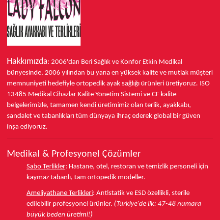
Falcon
kadın hac ayakkabıları
, sadece bir ayakkabıdan
çok daha fazlasını sunar. Bu, kutsal yolculuğunuzda size eşlik
edecek, konforu, güvenliği ve zarafeti birleştiren özel bir
parçadır. İbadetiniz makbul, yolculuğunuz mübarek olsun.
Hakkımızda
: 2006'dan Beri Sağlık ve Konfor
Etkin Medikal
bünyesinde,
2006 yılından bu yana
en yüksek kalite ve mutlak müşteri
memnuniyeti hedefiyle ortopedik ayak sağlığı ürünleri üretiyoruz.
ISO
13485
Medikal Cihazlar Kalite Yönetim Sistemi ve
CE
kalite
belgelerimizle, tamamen kendi üretimimiz olan terlik, ayakkabı,
sandalet ve tabanlıkları
tüm dünyaya ihraç ederek
global bir güven
inşa ediyoruz.
Medikal & Profesyonel Çözümler
Sabo Terlikler
:
Hastane, otel, restoran ve temizlik personeli için
kaymaz tabanlı, tam ortopedik modeller.
Ameliyathane Terlikleri
:
Antistatik ve ESD özellikli, sterile
edilebilir profesyonel ürünler.
(Türkiye'de ilk: 47-48 numara
büyük beden üretimi!)