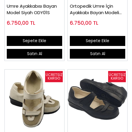
Umre Ayakkabısı Bayan
Ortopedik Umre İçin
Model Siyah ODY01S
Ayakkabı Bayan Modeli
ODY01J
6.750,00
TL
6.750,00
TL
Sepete Ekle
Sepete Ekle
Satın Al
Satın Al