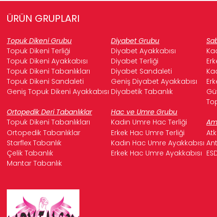
Derinin doğal esnekliği, ayakkabının ayağınızın şeklini
almasını ve zamanla daha da konforlu hale gelmesini
ÜRÜN GRUPLARI
sağlar.
Topuk Dikeni Grubu
Diyabet Grubu
Sab
Topuk Dikeni Terliği
Diyabet Ayakkabısı
Kad
*
Güvenli ve Kaymaz Taban:
Kutsal mekânlardaki
Topuk Dikeni Ayakkabısı
Diyabet Terliği
Erk
mermer ve benzeri kaygan zeminler düşünülerek, özel
Topuk Dikeni Tabanlıkları
Diyabet Sandaleti
Kad
olarak geliştirilmiş
kaymaz taban
teknolojisiyle üretilmiştir.
Topuk Dikeni Sandaleti
Geniş Diyabet Ayakkabısı
Erk
Bu sayede her adımınızda sağlam bir zemin tutuşu
Geniş Topuk Dikeni Ayakkabısı
Diyabetik Tabanlık
Güv
hissederek, düşme ve kayma riskini minimuma indirirsiniz.
Top
Ortopedik Deri Tabanlıklar
Hac ve Umre Grubu
*
Hafif ve Ergonomik Tasarım:
Uzun süreli yürüyüşlerde
Topuk Dikeni Tabanlıkları
Kadın Umre Hac Terliği
Ame
ayak yorgunluğunu en aza indirmek için
ultra hafif ve
Ortopedik Tabanlıklar
Erkek Hac Umre Terliği
Atk
ergonomik
bir yapıya sahiptir. Ayak tabanınızı destekleyen
Starflex Tabanlık
Kadın Hac Umre Ayakkabısı
Ant
özel iç yapısı, konforunuzu artırır.
Çelik Tabanlık
Erkek Hac Umre Ayakkabısı
ESD
Mantar Tabanlık
*
Kolay Bakım ve Dayanıklılık:
Kaliteli deri malzemesi,
ayakkabılarınızın hem kolay temizlenmesini hem de Hac
yolculuğunuz boyunca ve sonrasında uzun ömürlü olmasını
sağlar.