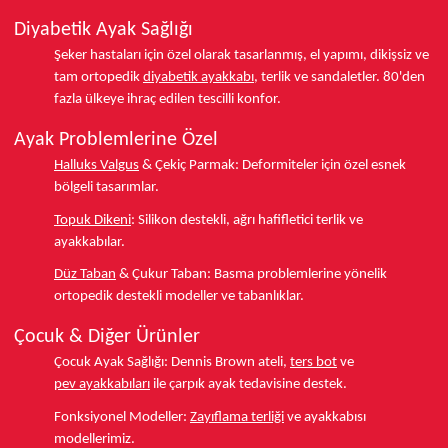
Diyabetik Ayak Sağlığı
Şeker hastaları için özel olarak tasarlanmış, el yapımı, dikişsiz ve
tam ortopedik
diyabetik ayakkabı
, terlik ve sandaletler.
80'den
fazla ülkeye
ihraç edilen tescilli konfor.
Ayak Problemlerine Özel
Halluks Valgus
& Çekiç Parmak:
Deformiteler için özel esnek
bölgeli tasarımlar.
Topuk Dikeni
:
Silikon destekli, ağrı hafifletici terlik ve
ayakkabılar.
Düz Taban
& Çukur Taban:
Basma problemlerine yönelik
ortopedik destekli modeller ve tabanlıklar.
Çocuk & Diğer Ürünler
Çocuk Ayak Sağlığı:
Dennis Brown ateli,
ters bot
ve
pev ayakkabıları
ile çarpık ayak tedavisine destek.
Fonksiyonel Modeller:
Zayıflama terliği
ve ayakkabısı
modellerimiz.