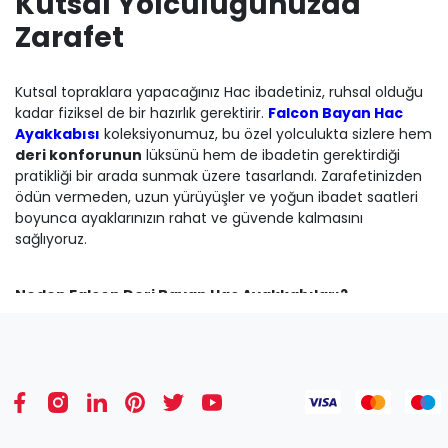
Kutsal Yolculuğunuzda
Zarafet
Kutsal topraklara yapacağınız Hac ibadetiniz, ruhsal olduğu
kadar fiziksel de bir hazırlık gerektirir.
Falcon Bayan Hac
Ayakkabısı
koleksiyonumuz, bu özel yolculukta sizlere hem
deri konforunun
lüksünü hem de ibadetin gerektirdiği
pratikliği bir arada sunmak üzere tasarlandı. Zarafetinizden
ödün vermeden, uzun yürüyüşler ve yoğun ibadet saatleri
boyunca ayaklarınızın rahat ve güvende kalmasını
sağlıyoruz.
Neden Falcon Deri Bayan Hac Ayakkabıları?
*
Gerçek Derinin Nefes Alan Konforu:
Ayaklar, uzun süre
kapalı kaldığında terleme ve tahriş riski taşır. Falcon olarak,
ürünlerimizde kullandığımız
yüksek kaliteli hakiki deri
,
ayaklarınızın nefes almasını sağlayarak sıcak iklim
koşullarında bile kuru ve ferah kalmasına yardımcı olur.