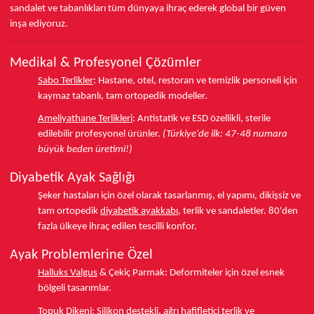
sandalet ve tabanlıkları
tüm dünyaya ihraç ederek
global bir güven
inşa ediyoruz.
Medikal & Profesyonel Çözümler
Sabo Terlikler
:
Hastane, otel, restoran ve temizlik personeli için
kaymaz tabanlı, tam ortopedik modeller.
Ameliyathane Terlikleri
:
Antistatik ve ESD özellikli, sterile
edilebilir profesyonel ürünler.
(Türkiye'de ilk: 47-48 numara
büyük beden üretimi!)
Diyabetik Ayak Sağlığı
Şeker hastaları için özel olarak tasarlanmış, el yapımı, dikişsiz ve
tam ortopedik
diyabetik ayakkabı
, terlik ve sandaletler.
80'den
fazla ülkeye
ihraç edilen tescilli konfor.
Ayak Problemlerine Özel
Halluks Valgus
& Çekiç Parmak:
Deformiteler için özel esnek
bölgeli tasarımlar.
Topuk Dikeni
:
Silikon destekli, ağrı hafifletici terlik ve