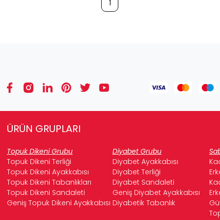
1
ÜRÜN GRUPLARI
Topuk Dikeni Grubu
Diyabet Grubu
Sab
Topuk Dikeni Terliği
Diyabet Ayakkabısı
Kad
Topuk Dikeni Ayakkabısı
Diyabet Terliği
Erk
Topuk Dikeni Tabanlıkları
Diyabet Sandaleti
Kad
Topuk Dikeni Sandaleti
Geniş Diyabet Ayakkabısı
Erk
Geniş Topuk Dikeni Ayakkabısı
Diyabetik Tabanlık
Güv
Top