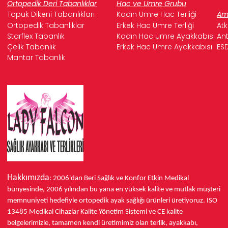
Ortopedik Deri Tabanlıklar
Hac ve Umre Grubu
Topuk Dikeni Tabanlıkları
Kadın Umre Hac Terliği
Ame
Ortopedik Tabanlıklar
Erkek Hac Umre Terliği
Atk
Starflex Tabanlık
Kadın Hac Umre Ayakkabısı
Ant
Çelik Tabanlık
Erkek Hac Umre Ayakkabısı
ESD
Mantar Tabanlık
Hakkımızda
: 2006'dan Beri Sağlık ve Konfor
Etkin Medikal
bünyesinde,
2006 yılından bu yana
en yüksek kalite ve mutlak müşteri
memnuniyeti hedefiyle ortopedik ayak sağlığı ürünleri üretiyoruz.
ISO
13485
Medikal Cihazlar Kalite Yönetim Sistemi ve
CE
kalite
belgelerimizle, tamamen kendi üretimimiz olan terlik, ayakkabı,