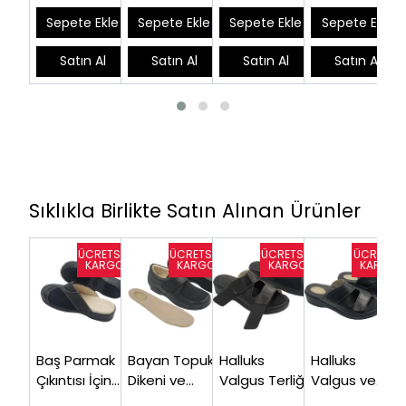
EPTHLX01
Sepete Ekle
Sepete Ekle
Sepete Ekle
Sepete Ekle
Satın Al
Satın Al
Satın Al
Satın Al
Sıklıkla Birlikte Satın Alınan Ürünler
Baş Parmak
Bayan Topuk
Halluks
Halluks
Çıkıntısı İçin
Dikeni ve
Valgus Terliği
Valgus ve
Ortopedik
Halluks
Bayan HLX80S
Plantar