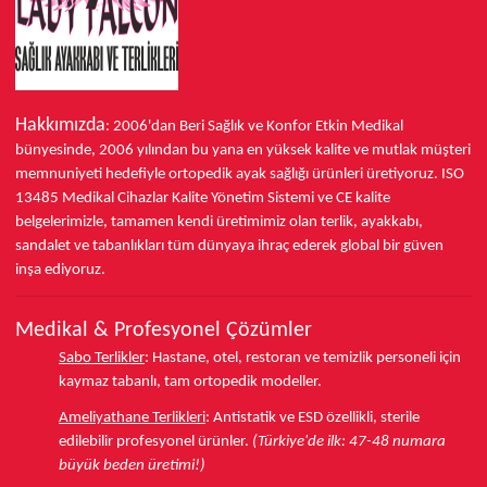
Hakkımızda
: 2006'dan Beri Sağlık ve Konfor
Etkin Medikal
bünyesinde,
2006 yılından bu yana
en yüksek kalite ve mutlak müşteri
memnuniyeti hedefiyle ortopedik ayak sağlığı ürünleri üretiyoruz.
ISO
13485
Medikal Cihazlar Kalite Yönetim Sistemi ve
CE
kalite
belgelerimizle, tamamen kendi üretimimiz olan terlik, ayakkabı,
sandalet ve tabanlıkları
tüm dünyaya ihraç ederek
global bir güven
inşa ediyoruz.
Medikal & Profesyonel Çözümler
Sabo Terlikler
:
Hastane, otel, restoran ve temizlik personeli için
kaymaz tabanlı, tam ortopedik modeller.
Ameliyathane Terlikleri
:
Antistatik ve ESD özellikli, sterile
edilebilir profesyonel ürünler.
(Türkiye'de ilk: 47-48 numara
büyük beden üretimi!)