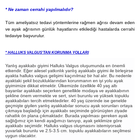
* Ne zaman cerrahi yapılmalıdır?
Tüm ameliyatsız tedavi yöntemlerine rağmen ağrısı devam eden
ve ayak ağrısının günlük hayatlarını etkilediği hastalarda cerrahi
tedaviye başvurulur.
* HALLUKS VALGUS'TAN KORUNMA YOLLARI
Yanlış ayakkabı giyimi Halluks Valgus oluşumunda en önemli
etkendir. Eğer ailesel yatkınlık yanlış ayakkabı giyimi ile birleşirse
ayakta halluks valgus gelişimi kaçınılmaz bir hal alır. Bu nedenle
ayaktaki şekil bozukluklarından korunmanın en iyi yolu ayak
giyimimize dikkat etmektir. Ülkemizde özellikle 40 yaş altı
bayanlar ayakkabı seçerken genellikle modaya ve ayakkabının
şekline önem vermekte ve sert, sivri burunlu ve yüksek topuklu
ayakkabıları tercih etmektedirler. 40 yaş üzerinde ise genelde
geçmişte giyilen yanlış ayakkabılar sonucu ayak sorunları ortaya
çıkmaya başladığı için ayakkabı seçiminde görünüşten ziyade
rahatlık ön plana çıkmaktadır. Burada yapılması gereken ayak
sağlığımız için kendi ayağımızı tanıyıp, ayak şeklimize göre
ayakkabı seçimidir. Halluks valgus oluşmasını istemiyorsak
yuvarlak burunlu ve 2.5-3.5 cm. topuklu ayakkabıların seçilmesi
uygun olacaktır.