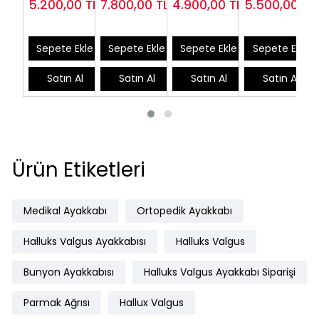
5.200,00
TL
7.800,00
TL
4.900,00
TL
5.500,00
TL
Terlik Bayan
Valgus
( Baş Parmak
Fasciitis
HLX86S
Ayakkabsı
Eğriliği )
Terliği Kadın
EPTHLX01
EPTHLX80
Sepete Ekle
Sepete Ekle
Sepete Ekle
Sepete Ekle
Satın Al
Satın Al
Satın Al
Satın Al
Ürün Etiketleri
Medikal Ayakkabı
Ortopedik Ayakkabı
Halluks Valgus Ayakkabısı
Halluks Valgus
Bunyon Ayakkabısı
Halluks Valgus Ayakkabı Siparişi
Parmak Ağrısı
Hallux Valgus