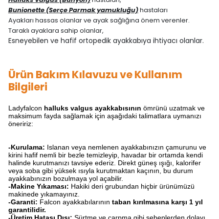
Bunionette (Serçe Parmak yamukluğu)
hastaları
Ayakları hassas olanlar ve ayak sağlığına önem verenler.
Taraklı ayaklara sahip olanlar,
Esneyebilen ve hafif ortopedik ayakkabıya ihtiyacı olanlar.
Ürün Bakım Kılavuzu ve Kullanım
Bilgileri
Ladyfalcon
halluks valgus ayakkabısı
nın
ömrünü uzatmak ve
maksimum fayda sağlamak için aşağıdaki talimatlara uymanızı
öneririz:
-Kurulama:
Islanan veya nemlenen ayakkabınızın çamurunu ve
kirini hafif nemli bir bezle temizleyip, havadar bir ortamda kendi
halinde kurutmanızı tavsiye ederiz. Direkt güneş ışığı, kalorifer
veya soba gibi yüksek ısıyla kurutmaktan kaçının, bu durum
ayakkabınızın bozulmaya yol açabilir.
-Makine Yıkaması:
Hakiki deri grubundan hiçbir ürünümüzü
makinede yıkamayınız.
-Garanti:
Falcon ayakkabılarının
taban kırılmasına karşı 1 yıl
garantilidir.
-Üretim Hatası Dışı:
Sürtme ve çarpma gibi sebeplerden dolayı