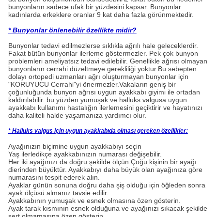
bunyonların sadece ufak bir yüzdesini kapsar. Bunyonlar
kadınlarda erkeklere oranlar 9 kat daha fazla görünmektedir.
* Bunyonlar önlenebilir özellikte midir?
Bunyonlar tedavi edilmezlerse sıklıkla ağrılı hale geleceklerdir.
Fakat bütün bunyonlar ilerleme göstermezler. Pek çok bunyon
problemleri ameliyatsız tedavi edilebilir. Genellikle ağrısı olmayan
bunyonların cerrahi düzeltmeye gerekliliği yoktur.Bu sebepten
dolayı ortopedi uzmanları ağrı oluşturmayan bunyonlar için
"KORUYUCU Cerrahi"yi önermezler.Vakaların geniş bir
çoğunluğunda
bunyon ağrısı
uygun ayakkabı giyimi ile ortadan
kaldırılabilir. bu yüzden yumuşak ve halluks valgusa uygun
ayakkabı kullanımı hastalığın ilerlemesini geçiktirir ve hayatınızı
daha kaliteli halde yaşamanıza yardımcı olur.
* Halluks valgus için uygun ayakkabıda olması gereken özellikler:
Ayağınızın biçimine uygun ayakkabıyı seçin
Yaş ilerledikçe ayakkabınızın numarası değişebilir.
Her iki ayağınızı da doğru şekilde ölçün.Çoğu kişinin bir ayağı
dierinden büyüktür. Ayakkabıyı daha büyük olan ayağınıza göre
numarasını tespit ederek alın.
Ayaklar günün sonuna doğru daha şiş olduğu için öğleden sonra
ayak ölçüsü almanız tavsie edilir.
Ayakkabının yumuşak ve esnek olmasına özen gösterin.
Ayak tarak kısmının esnek olduğuna ve ayağınızı sıkacak şekilde
sert olmamasına özen gösterin.