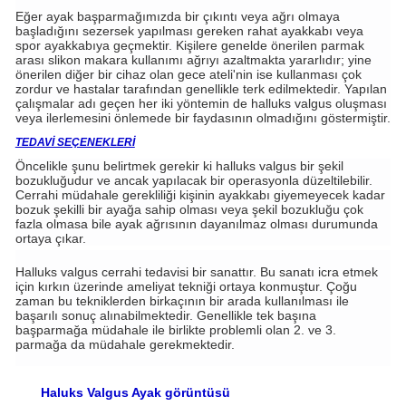
Eğer ayak başparmağımızda bir çıkıntı veya ağrı olmaya
başladığını sezersek yapılması gereken rahat ayakkabı veya
spor ayakkabıya geçmektir. Kişilere genelde önerilen parmak
arası slikon makara kullanımı ağrıyı azaltmakta yararlıdır; yine
önerilen diğer bir cihaz olan gece ateli'nin ise kullanması çok
zordur ve hastalar tarafından genellikle terk edilmektedir. Yapılan
çalışmalar adı geçen her iki yöntemin de halluks valgus oluşması
veya ilerlemesini önlemede bir faydasının olmadığını göstermiştir.
TEDAVİ SEÇENEKLERİ
Öncelikle şunu belirtmek gerekir ki halluks valgus bir şekil
bozukluğudur ve ancak yapılacak bir operasyonla düzeltilebilir.
Cerrahi müdahale gerekliliği kişinin ayakkabı giyemeyecek kadar
bozuk şekilli bir ayağa sahip olması veya şekil bozukluğu çok
fazla olmasa bile ayak ağrısının dayanılmaz olması durumunda
ortaya çıkar.
Halluks valgus cerrahi tedavisi bir sanattır. Bu sanatı icra etmek
için kırkın üzerinde ameliyat tekniği ortaya konmuştur. Çoğu
zaman bu tekniklerden birkaçının bir arada kullanılması ile
başarılı sonuç alınabilmektedir. Genellikle tek başına
başparmağa müdahale ile birlikte problemli olan 2. ve 3.
parmağa da müdahale gerekmektedir.
Haluks Valgus Ayak görüntüsü