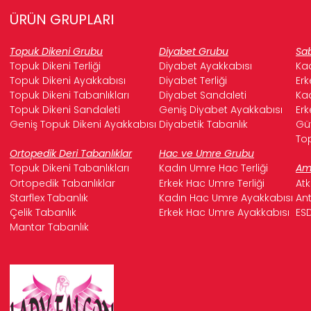
ÜRÜN GRUPLARI
Topuk Dikeni Grubu
Diyabet Grubu
Sab
Topuk Dikeni Terliği
Diyabet Ayakkabısı
Kad
Topuk Dikeni Ayakkabısı
Diyabet Terliği
Erk
Topuk Dikeni Tabanlıkları
Diyabet Sandaleti
Kad
Topuk Dikeni Sandaleti
Geniş Diyabet Ayakkabısı
Erk
Geniş Topuk Dikeni Ayakkabısı
Diyabetik Tabanlık
Güv
Top
Ortopedik Deri Tabanlıklar
Hac ve Umre Grubu
Topuk Dikeni Tabanlıkları
Kadın Umre Hac Terliği
Ame
Ortopedik Tabanlıklar
Erkek Hac Umre Terliği
Atk
Starflex Tabanlık
Kadın Hac Umre Ayakkabısı
Ant
Çelik Tabanlık
Erkek Hac Umre Ayakkabısı
ESD
Mantar Tabanlık