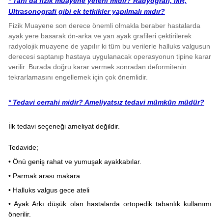
* Tanı da fizik muayene yeterli midir? Radyografi, MR,
Ultrasonografi gibi ek tetkikler yapılmalı mıdır?
Fizik Muayene son derece önemli olmakla beraber hastalarda
ayak yere basarak ön-arka ve yan ayak grafileri çektirilerek
radyolojik muayene de yapılır ki tüm bu verilerle halluks valgusun
derecesi saptanıp hastaya uygulanacak operasyonun tipine karar
verilir. Burada doğru karar vermek sonradan deformitenin
tekrarlamasını engellemek için çok önemlidir.
* Tedavi cerrahi midir? Ameliyatsız tedavi mümkün müdür?
İlk tedavi seçeneği ameliyat değildir.
Tedavide;
• Önü geniş rahat ve yumuşak ayakkabılar.
• Parmak arası makara
• Halluks valgus gece ateli
• Ayak Arkı düşük olan hastalarda ortopedik tabanlık kullanımı
önerilir.