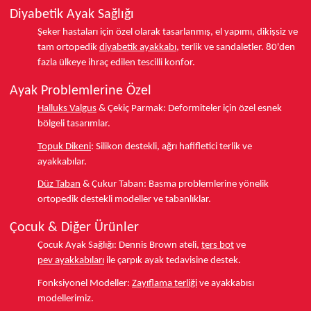
Diyabetik Ayak Sağlığı
Şeker hastaları için özel olarak tasarlanmış, el yapımı, dikişsiz ve
tam ortopedik
diyabetik ayakkabı
, terlik ve sandaletler.
80'den
fazla ülkeye
ihraç edilen tescilli konfor.
Ayak Problemlerine Özel
Halluks Valgus
& Çekiç Parmak:
Deformiteler için özel esnek
bölgeli tasarımlar.
Topuk Dikeni
:
Silikon destekli, ağrı hafifletici terlik ve
ayakkabılar.
Düz Taban
& Çukur Taban:
Basma problemlerine yönelik
ortopedik destekli modeller ve tabanlıklar.
Çocuk & Diğer Ürünler
Çocuk Ayak Sağlığı:
Dennis Brown ateli,
ters bot
ve
pev ayakkabıları
ile çarpık ayak tedavisine destek.
Fonksiyonel Modeller:
Zayıflama terliği
ve ayakkabısı
modellerimiz.