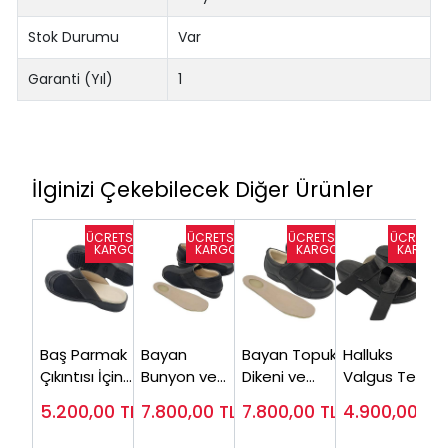
Stok Durumu
Var
Garanti (Yıl)
1
İlginizi Çekebilecek Diğer Ürünler
Baş Parmak
Bayan
Bayan Topuk
Halluks
Çıkıntısı İçin
Bunyon ve
Dikeni ve
Valgus Terliği
Ortopedik
Topuk Dikeni
Halluks
Bayan HLX80S
5.200,00
TL
7.800,00
TL
7.800,00
TL
4.900,00
TL
Terlik Bayan
Ayakkabısı
Valgus
( Baş Parmak
HLX86S
EPTHLX04
Ayakkabsı
Eğriliği )