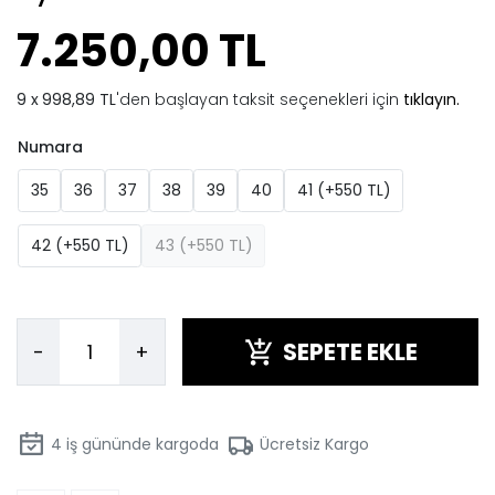
7.250,00 TL
998,89 TL
'den başlayan taksit seçenekleri için
tıklayın.
Numara
35
36
37
38
39
40
41 (+550 TL)
42 (+550 TL)
43 (+550 TL)
SEPETE EKLE
-
+
4
iş gününde kargoda
Ücretsiz Kargo