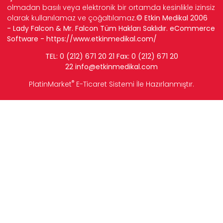
olmadan basılı veya elektronik bir ortamda kesinlikle izinsiz
olarak kullanılamaz ve çoğaltılamaz.
© Etkin Medikal 2006
- Lady Falcon & Mr. Falcon Tüm Hakları Saklıdır. eCommerce
Software -
https://www.etkinmedikal.com/
TEL: 0 (212) 671 20 21 Fax: 0 (212) 671 20
22
info
@etkinmedikal.com
®
PlatinMarket
E-Ticaret Sistemi
İle Hazırlanmıştır.