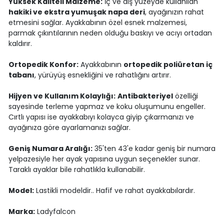
Yüksek Kaliteli Malzeme:
İç ve dış yüzeyde kullanılan
hakiki ve ekstra yumuşak napa deri
, ayağınızın rahat
etmesini sağlar. Ayakkabının özel esnek malzemesi,
parmak çıkıntılarının neden olduğu baskıyı ve acıyı ortadan
kaldırır.
Ortopedik Konfor:
Ayakkabının
ortopedik poliüretan iç
tabanı
, yürüyüş esnekliğini ve rahatlığını artırır.
Hijyen ve Kullanım Kolaylığı:
Antibakteriyel
özelliği
sayesinde terleme yapmaz ve koku oluşumunu engeller.
Cırtlı yapısı ise ayakkabıyı kolayca giyip çıkarmanızı ve
ayağınıza göre ayarlamanızı sağlar.
Geniş Numara Aralığı:
35'ten 43'e kadar geniş bir numara
yelpazesiyle her ayak yapısına uygun seçenekler sunar.
Taraklı ayaklar bile rahatlıkla kullanabilir.
Model:
Lastikli modeldir.. Hafif ve rahat ayakkabılardır.
Marka:
Ladyfalcon