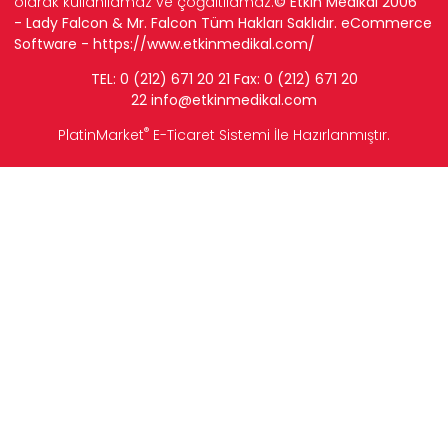
olarak kullanılamaz ve çoğaltılamaz.
© Etkin Medikal 2006
- Lady Falcon & Mr. Falcon Tüm Hakları Saklıdır. eCommerce
Software -
https://www.etkinmedikal.com/
TEL: 0 (212) 671 20 21 Fax: 0 (212) 671 20
22
info
@etkinmedikal.com
®
PlatinMarket
E-Ticaret Sistemi
İle Hazırlanmıştır.