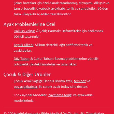
Şeker hastaları için özel olarak tasarlanmış, el yapımı, dikişsiz ve
tam ortopedik
diyabetik ayakkabı
, terlik ve sandaletler.
80'den
fazla ülkeye
ihraç edilen tescilli konfor.
Ayak Problemlerine Özel
Halluks Valgus
& Çekiç Parmak:
Deformiteler için özel esnek
bölgeli tasarımlar.
Topuk Dikeni
:
Silikon destekli, ağrı hafifletici terlik ve
ayakkabılar.
Düz Taban
& Çukur Taban:
Basma problemlerine yönelik
ortopedik destekli modeller ve tabanlıklar.
Çocuk & Diğer Ürünler
Çocuk Ayak Sağlığı:
Dennis Brown ateli,
ters bot
ve
pev ayakkabıları
ile çarpık ayak tedavisine destek.
Fonksiyonel Modeller:
Zayıflama terliği
ve ayakkabısı
modellerimiz.
© 2026 ladyfalcon.net - Etkin Medikal Dış Tic. Ltd. Şti. Tüm Hakları