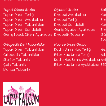
Topuk Dikeni Grubu
Diyabet Grubu
Sab
Topuk Dikeni Terliği
Diyabet Ayakkabısı
Kad
Topuk Dikeni Ayakkabısı
Diyabet Terliği
Erk
Topuk Dikeni Tabanlıkları
Diyabet Sandaleti
Kad
Topuk Dikeni Sandaleti
Geniş Diyabet Ayakkabısı
Erk
Geniş Topuk Dikeni Ayakkabısı
Diyabetik Tabanlık
Güv
Top
Ortopedik Deri Tabanlıklar
Hac ve Umre Grubu
Topuk Dikeni Tabanlıkları
Kadın Umre Hac Terliği
Ame
Ortopedik Tabanlıklar
Erkek Hac Umre Terliği
Atk
Starflex Tabanlık
Kadın Hac Umre Ayakkabısı
Ant
Çelik Tabanlık
Erkek Hac Umre Ayakkabısı
ESD
Mantar Tabanlık