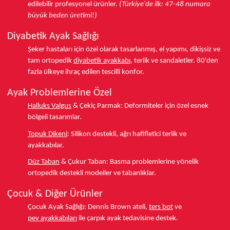
edilebilir profesyonel ürünler.
(Türkiye'de ilk: 47-48 numara
büyük beden üretimi!)
Diyabetik Ayak Sağlığı
Şeker hastaları için özel olarak tasarlanmış, el yapımı, dikişsiz ve
tam ortopedik
diyabetik ayakkabı
, terlik ve sandaletler.
80'den
fazla ülkeye
ihraç edilen tescilli konfor.
Ayak Problemlerine Özel
Halluks Valgus
& Çekiç Parmak:
Deformiteler için özel esnek
bölgeli tasarımlar.
Topuk Dikeni
:
Silikon destekli, ağrı hafifletici terlik ve
ayakkabılar.
Düz Taban
& Çukur Taban:
Basma problemlerine yönelik
ortopedik destekli modeller ve tabanlıklar.
Çocuk & Diğer Ürünler
Çocuk Ayak Sağlığı:
Dennis Brown ateli,
ters bot
ve
pev ayakkabıları
ile çarpık ayak tedavisine destek.