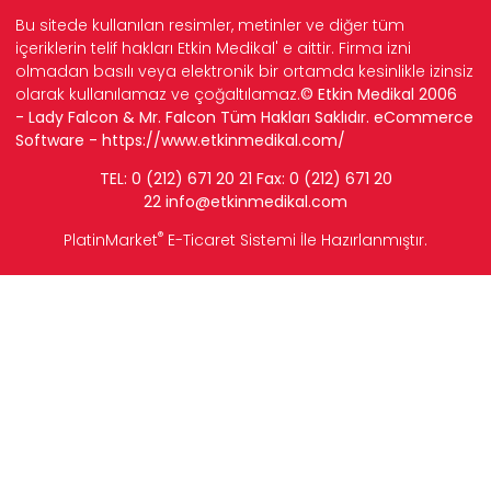
Bu sitede kullanılan resimler, metinler ve diğer tüm
içeriklerin telif hakları Etkin Medikal' e aittir. Firma izni
olmadan basılı veya elektronik bir ortamda kesinlikle izinsiz
olarak kullanılamaz ve çoğaltılamaz.
© Etkin Medikal 2006
- Lady Falcon & Mr. Falcon Tüm Hakları Saklıdır. eCommerce
Software -
https://www.etkinmedikal.com/
TEL: 0 (212) 671 20 21 Fax: 0 (212) 671 20
22
info
@etkinmedikal.com
®
PlatinMarket
E-Ticaret Sistemi
İle Hazırlanmıştır.