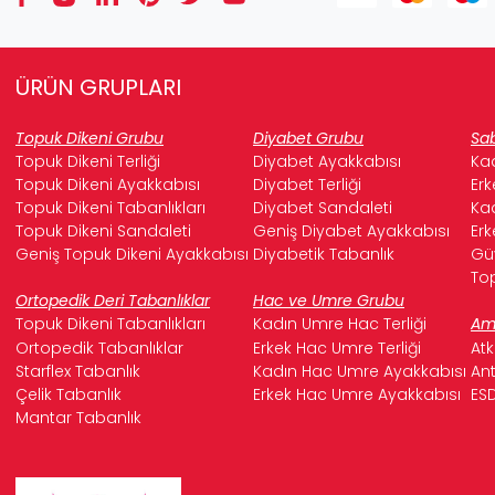
ÜRÜN GRUPLARI
Topuk Dikeni Grubu
Diyabet Grubu
Sab
Topuk Dikeni Terliği
Diyabet Ayakkabısı
Kad
Topuk Dikeni Ayakkabısı
Diyabet Terliği
Erk
Topuk Dikeni Tabanlıkları
Diyabet Sandaleti
Kad
Topuk Dikeni Sandaleti
Geniş Diyabet Ayakkabısı
Erk
Geniş Topuk Dikeni Ayakkabısı
Diyabetik Tabanlık
Güv
Top
Ortopedik Deri Tabanlıklar
Hac ve Umre Grubu
Topuk Dikeni Tabanlıkları
Kadın Umre Hac Terliği
Ame
Ortopedik Tabanlıklar
Erkek Hac Umre Terliği
Atk
Starflex Tabanlık
Kadın Hac Umre Ayakkabısı
Ant
Çelik Tabanlık
Erkek Hac Umre Ayakkabısı
ESD
Mantar Tabanlık