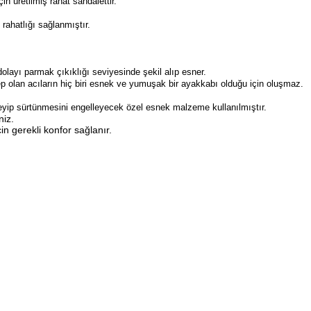
n üretilmiş rahat sandalettir.
 rahatlığı sağlanmıştır.
layı parmak çıkıklığı seviyesinde şekil alıp esner.
olan acıların hiç biri esnek ve yumuşak bir ayakkabı olduğu için oluşmaz.
eyip sürtünmesini engelleyecek özel esnek malzeme kullanılmıştır.
niz.
in gerekli konfor sağlanır.