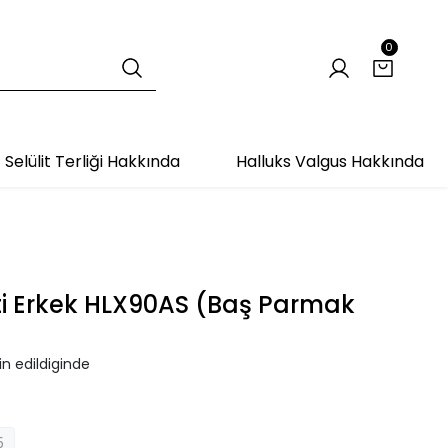
0
Selülit Terliği Hakkında
Halluks Valgus Hakkında
ti Erkek HLX90AS (Baş Parmak
n edildiginde
5