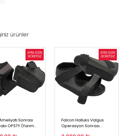
iniz ürünler
Ameliyatı Sonrası
Falcon Halluks Valgus
abı OPSTY (Yarım
Operasyon Sonrası
n)
Ayakkabı (Tam Taban)