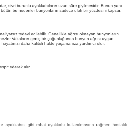
ar, sivri burunlu ayakkabıların uzun süre giyilmesidir. Bunun yanı
at bütün bu nedenler bunyonların sadece ufak bir yüzdesini kapsar.
liyatsız tedavi edilebilir. Genellikle ağrısı olmayan bunyonların
mezler.Vakaların geniş bir çoğunluğunda
bunyon ağrısı
uygun
e hayatınızı daha kaliteli halde yaşamanıza yardımcı olur.
espit ederek alın.
or ayakkabısı gibi rahat ayakkabı kullanılmasına rağmen hastalık