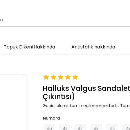
Topuk Dikeni Hakkında
Antistatik hakkında
Halluks Valgus Sandale
Çıkıntısı)
Geçici olarak temin edilememektedir. Temi
Numara
40
41
42
43
44
4