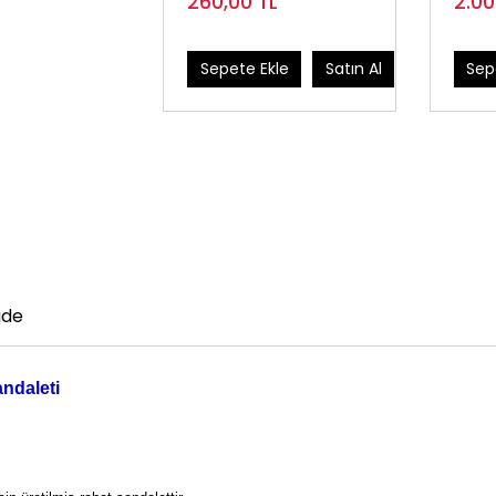
260,00
TL
2.0
Sepete Ekle
Satın Al
Sep
ade
ndaleti