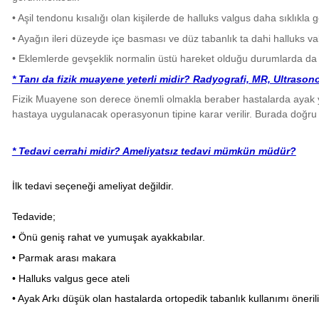
• Aşil tendonu kısalığı olan kişilerde de halluks valgus daha sıklıkla 
• Ayağın ileri düzeyde içe basması ve düz tabanlık ta dahi halluks v
• Eklemlerde gevşeklik normalin üstü hareket olduğu durumlarda da 
* Tanı da fizik muayene yeterli midir? Radyografi, MR, Ultrasonog
Fizik Muayene son derece önemli olmakla beraber hastalarda ayak yer
hastaya uygulanacak operasyonun tipine karar verilir. Burada doğru
* Tedavi cerrahi midir? Ameliyatsız tedavi mümkün müdür?
İlk tedavi seçeneği ameliyat değildir.
Tedavide;
• Önü geniş rahat ve yumuşak ayakkabılar.
• Parmak arası makara
• Halluks valgus gece ateli
• Ayak Arkı düşük olan hastalarda ortopedik tabanlık kullanımı önerili