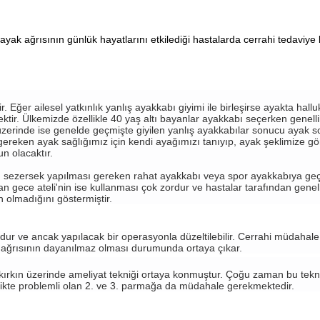
k ağrısının günlük hayatlarını etkilediği hastalarda cerrahi tedaviye 
ğer ailesel yatkınlık yanlış ayakkabı giyimi ile birleşirse ayakta halluk
ktir. Ülkemizde özellikle 40 yaş altı bayanlar ayakkabı seçerken genel
 üzerinde ise genelde geçmişte giyilen yanlış ayakkabılar sonucu ayak s
ereken ayak sağlığımız için kendi ayağımızı tanıyıp, ayak şeklimize gö
un olacaktır.
ı sezersek yapılması gereken rahat ayakkabı veya spor ayakkabıya geçm
olan gece ateli'nin ise kullanması çok zordur ve hastalar tarafından genel
 olmadığını göstermiştir.
udur ve ancak yapılacak bir operasyonla düzeltilebilir. Cerrahi müdahale 
 ağrısının dayanılmaz olması durumunda ortaya çıkar.
in kırkın üzerinde ameliyat tekniği ortaya konmuştur. Çoğu zaman bu tekni
likte problemli olan 2. ve 3. parmağa da müdahale gerekmektedir.