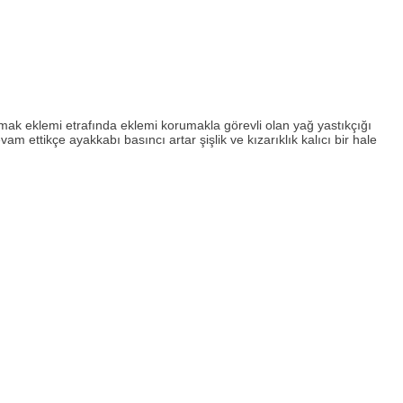
mak eklemi etrafında eklemi korumakla görevli olan yağ yastıkçığı
ttikçe ayakkabı basıncı artar şişlik ve kızarıklık kalıcı bir hale