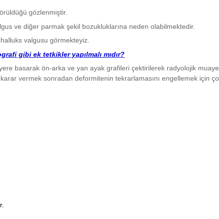
görüldüğü gözlenmiştir.
algus ve diğer parmak şekil bozukluklarına neden olabilmektedir.
halluks valgusu görmekteyiz.
rafi gibi ek tetkikler yapılmalı mıdır?
e basarak ön-arka ve yan ayak grafileri çektirilerek radyolojik muayen
 karar vermek sonradan deformitenin tekrarlamasını engellemek için ço
r.