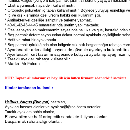
* Halluks valgus (bunyon) baş parmak çıkıntısı sorunu yaşayan hastaları içi
* Ekstra yumuşak napa deri kullanılmıştır.
* Ortopedik poliüretan iç taban kullanılmıştır. Böylece yürüyüş esnekliği ve
* İç ve dış kısmında özel üretim hakiki deri kullanılmıştır.
* Antibakteriyel özelliğe sahiptir ve terleme yapmaz.
* 40-41-42-43-44-45 numaralarında üretim yapılmaktadır.
* Özel esneyebilen malzememiz sayesinde halluks valgus, hastalığından do
* Baş parmak deformasyonundan dolayı normal ayakkabı giyildiğinde sebep 
* Hafif ve rahat bir ayakkabıdır.
* Baş parmak çıkıklığında olan bölgede sıkıntılı başparmağın rahatça esn
* Ayarlanabilir arka atkılığı sayesinde güvenle ayarlayıp kullanabilirsi
* Ayarlanabilir cırt tasarımı sayesinde kolayca ayarlanıp ayağınızın iç
* Taraklı ayaklar rahatça kullanabilir.
* Marka: Mr.Falcon
NOT: Toptan alımlarınız ve bayilik için lütfen firmamızdan teklif isteyiniz.
Kimler tarafından kullanılır
Halluks Valgus (Bunyon)
hastaları,
Ayakları hassas olanlar ve ayak sağlığına önem verenler.
Taraklı ayaklara sahip olanlar,
Esneyebilen ve hafif ortopedik sandalete ihtiyacı olanlar.
Başparmak rahatsızlığı olanlar,