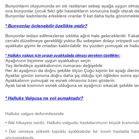
Bunyonların oluşumunda en sık rastlanan sebep ayağa uygun olma
sıra bunyonlar çocuk felci gibi hastalıkların sonucuna bağlı olarak 
Bunyonlar kadınlarda erkeklere oranlar 9 kat daha fazla görünmekte
* Bunyonlar önlenebilir özellikte midir?
Bunyonlar tedavi edilmezlerse sıklıkla ağrılı hale geleceklerdir. Fak
cerrahi düzeltmeye gerekliliği yoktur.Bu sebepten dolayı ortopedi
ayakkabı giyimi ile ortadan kaldırılabilir. bu yüzden yumuşak ve hall
* Halluks valgus için uygun ayakkabıda olması gereken özellikler:
Ayağınızın biçimine uygun ayakkabıyı seçin
Yaş ilerledikçe ayakkabınızın numarası değişebilir.
Her iki ayağınızı da doğru şekilde ölçün.Çoğu kişinin bir ayağı dier
Ayaklar günün sonuna doğru daha şiş olduğu için öğleden sonra ayak
Ayakkabının yumuşak ve esnek olmasına özen gösterin.
Ayak tarak kısmının esnek olduğuna ve ayağınızı sıkacak şekilde s
* Halluks Valgusa ne yol açmaktadır?
Halluks valgus deformitesinde
• Aile hikayesi vardır. Halluks valguslu hastalarımızın büyük kısmında 
• Dar ve/veya yüksek topuklu ayakkabılar bir kısım hastada hast
görünmektedir.