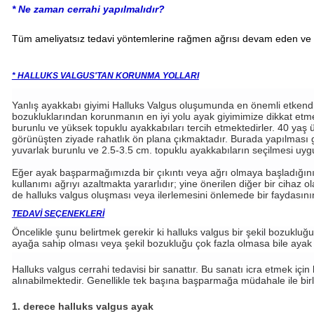
* Ne zaman cerrahi yapılmalıdır?
Tüm ameliyatsız tedavi yöntemlerine rağmen ağrısı devam eden ve aya
* HALLUKS VALGUS'TAN KORUNMA YOLLARI
Yanlış ayakkabı giyimi Halluks Valgus oluşumunda en önemli etkendir. E
bozukluklarından korunmanın en iyi yolu ayak giyimimize dikkat etme
burunlu ve yüksek topuklu ayakkabıları tercih etmektedirler. 40 yaş
görünüşten ziyade rahatlık ön plana çıkmaktadır. Burada yapılması g
yuvarlak burunlu ve 2.5-3.5 cm. topuklu ayakkabıların seçilmesi uyg
Eğer ayak başparmağımızda bir çıkıntı veya ağrı olmaya başladığın
kullanımı ağrıyı azaltmakta yararlıdır; yine önerilen diğer bir cihaz 
de halluks valgus oluşması veya ilerlemesini önlemede bir faydasının
TEDAVİ SEÇENEKLERİ
Öncelikle şunu belirtmek gerekir ki halluks valgus bir şekil bozukluğ
ayağa sahip olması veya şekil bozukluğu çok fazla olmasa bile ayak
Halluks valgus cerrahi tedavisi bir sanattır. Bu sanatı icra etmek iç
alınabilmektedir. Genellikle tek başına başparmağa müdahale ile bir
1. derece halluks valgus ayak