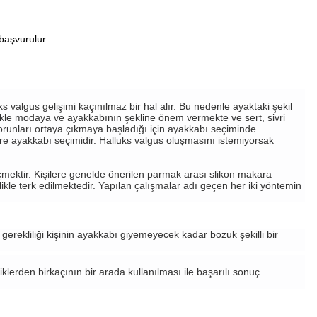
başvurulur.
s valgus gelişimi kaçınılmaz bir hal alır. Bu nedenle ayaktaki şekil
likle modaya ve ayakkabının şekline önem vermekte ve sert, sivri
orunları ortaya çıkmaya başladığı için ayakkabı seçiminde
re ayakkabı seçimidir. Halluks valgus oluşmasını istemiyorsak
ektir. Kişilere genelde önerilen parmak arası slikon makara
likle terk edilmektedir. Yapılan çalışmalar adı geçen her iki yöntemin
gerekliliği kişinin ayakkabı giyemeyecek kadar bozuk şekilli bir
klerden birkaçının bir arada kullanılması ile başarılı sonuç