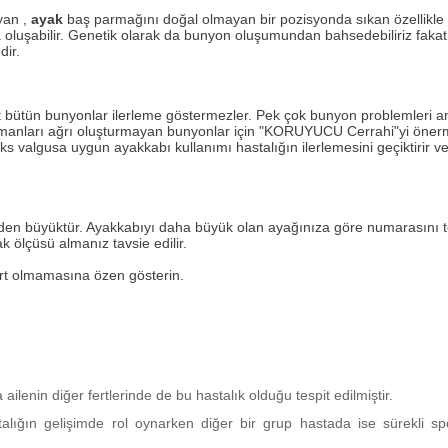
yan ,
ayak
baş parmağını doğal olmayan bir pozisyonda sıkan özellikle d
da oluşabilir. Genetik olarak da bunyon oluşumundan bahsedebiliriz fak
dir.
at bütün bunyonlar ilerleme göstermezler. Pek çok bunyon problemleri ame
 uzmanları ağrı oluşturmayan bunyonlar için "KORUYUCU Cerrahi"yi öner
uks valgusa uygun ayakkabı kullanımı hastalığın ilerlemesini geçiktirir v
inden büyüktür. Ayakkabıyı daha büyük olan ayağınıza göre numarasını t
 ölçüsü almanız tavsie edilir.
ert olmamasına özen gösterin.
ailenin diğer fertlerinde de bu hastalık olduğu tespit edilmiştir.
alığın gelişimde rol oynarken diğer bir grup hastada ise sürekli sp