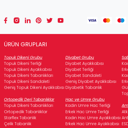
ÜRÜN GRUPLARI
Topuk Dikeni Grubu
Diyabet Grubu
Sab
Topuk Dikeni Terliği
Diyabet Ayakkabısı
Kad
Topuk Dikeni Ayakkabısı
Diyabet Terliği
Erk
Topuk Dikeni Tabanlıkları
Diyabet Sandaleti
Kad
Topuk Dikeni Sandaleti
Geniş Diyabet Ayakkabısı
Erk
Geniş Topuk Dikeni Ayakkabısı
Diyabetik Tabanlık
Güv
Top
Ortopedik Deri Tabanlıklar
Hac ve Umre Grubu
Topuk Dikeni Tabanlıkları
Kadın Umre Hac Terliği
Ame
Ortopedik Tabanlıklar
Erkek Hac Umre Terliği
Atk
Starflex Tabanlık
Kadın Hac Umre Ayakkabısı
Ant
Çelik Tabanlık
Erkek Hac Umre Ayakkabısı
ESD