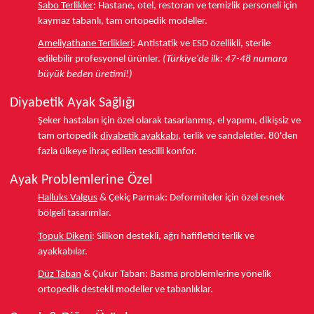
Sabo Terlikler
:
Hastane, otel, restoran ve temizlik personeli için
kaymaz tabanlı, tam ortopedik modeller.
Ameliyathane Terlikleri
:
Antistatik ve ESD özellikli, sterile
edilebilir profesyonel ürünler.
(Türkiye'de ilk: 47-48 numara
büyük beden üretimi!)
Diyabetik Ayak Sağlığı
Şeker hastaları için özel olarak tasarlanmış, el yapımı, dikişsiz ve
tam ortopedik
diyabetik ayakkabı
, terlik ve sandaletler.
80'den
fazla ülkeye
ihraç edilen tescilli konfor.
Ayak Problemlerine Özel
Halluks Valgus
& Çekiç Parmak:
Deformiteler için özel esnek
bölgeli tasarımlar.
Topuk Dikeni
:
Silikon destekli, ağrı hafifletici terlik ve
ayakkabılar.
Düz Taban
& Çukur Taban:
Basma problemlerine yönelik
ortopedik destekli modeller ve tabanlıklar.