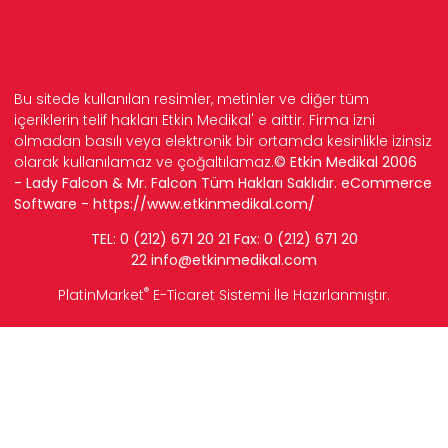
Bu sitede kullanılan resimler, metinler ve diğer tüm
içeriklerin telif hakları Etkin Medikal' e aittir. Firma izni
olmadan basılı veya elektronik bir ortamda kesinlikle izinsiz
olarak kullanılamaz ve çoğaltılamaz.
© Etkin Medikal 2006
- Lady Falcon & Mr. Falcon Tüm Hakları Saklıdır. eCommerce
Software -
https://www.etkinmedikal.com/
TEL: 0 (212) 671 20 21 Fax: 0 (212) 671 20
22
info
@etkinmedikal.com
®
PlatinMarket
E-Ticaret Sistemi
İle Hazırlanmıştır.