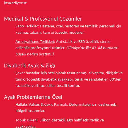
inşa ediyoruz.
Medikal & Profesyonel Çözümler
Sabo Terlikler
:
Hastane, otel, restoran ve temizlik personeli için
kaymaz tabanlı, tam ortopedik modeller.
Ameliyathane Terlikleri
:
Antistatik ve ESD özellikli, sterile
edilebilir profesyonel ürünler.
(Türkiye'de ilk: 47-48 numara
büyük beden üretimi!)
Diyabetik Ayak Sağlığı
Şeker hastaları için özel olarak tasarlanmış, el yapımı, dikişsiz ve
tam ortopedik
diyabetik ayakkabı
, terlik ve sandaletler.
80'den
fazla ülkeye
ihraç edilen tescilli konfor.
Ayak Problemlerine Özel
Halluks Valgus
& Çekiç Parmak:
Deformiteler için özel esnek
bölgeli tasarımlar.
Topuk Dikeni
:
Silikon destekli, ağrı hafifletici terlik ve
ayakkabılar.