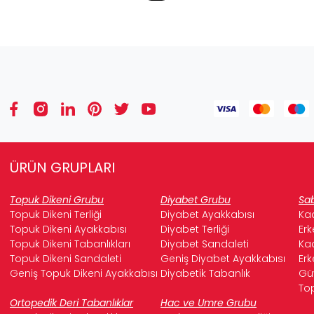
ÜRÜN GRUPLARI
Topuk Dikeni Grubu
Diyabet Grubu
Sab
Topuk Dikeni Terliği
Diyabet Ayakkabısı
Kad
Topuk Dikeni Ayakkabısı
Diyabet Terliği
Erk
Topuk Dikeni Tabanlıkları
Diyabet Sandaleti
Kad
Topuk Dikeni Sandaleti
Geniş Diyabet Ayakkabısı
Erk
Geniş Topuk Dikeni Ayakkabısı
Diyabetik Tabanlık
Güv
Top
Ortopedik Deri Tabanlıklar
Hac ve Umre Grubu