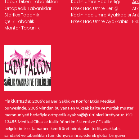
Topuk Dikeni Tabanlıkları
Kadın Umre Hac Terliği
Ame
Ortopedik Tabanlıklar
Erkek Hac Umre Terliği
Atk
Starflex Tabanlık
Kadın Hac Umre Ayakkabısı
Ant
Çelik Tabanlık
Erkek Hac Umre Ayakkabısı
ESD
Mantar Tabanlık
Hakkımızda
: 2006'dan Beri Sağlık ve Konfor
Etkin Medikal
bünyesinde,
2006 yılından bu yana
en yüksek kalite ve mutlak müşteri
memnuniyeti hedefiyle ortopedik ayak sağlığı ürünleri üretiyoruz.
ISO
13485
Medikal Cihazlar Kalite Yönetim Sistemi ve
CE
kalite
belgelerimizle, tamamen kendi üretimimiz olan terlik, ayakkabı,
sandalet ve tabanlıkları
tüm dünyaya ihraç ederek
global bir güven