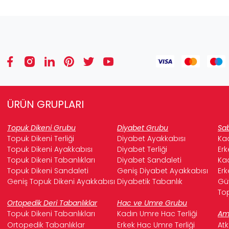
ÜRÜN GRUPLARI
Topuk Dikeni Grubu
Diyabet Grubu
Sab
Topuk Dikeni Terliği
Diyabet Ayakkabısı
Kad
Topuk Dikeni Ayakkabısı
Diyabet Terliği
Erk
Topuk Dikeni Tabanlıkları
Diyabet Sandaleti
Kad
Topuk Dikeni Sandaleti
Geniş Diyabet Ayakkabısı
Erk
Geniş Topuk Dikeni Ayakkabısı
Diyabetik Tabanlık
Güv
Top
Ortopedik Deri Tabanlıklar
Hac ve Umre Grubu
Topuk Dikeni Tabanlıkları
Kadın Umre Hac Terliği
Ame
Ortopedik Tabanlıklar
Erkek Hac Umre Terliği
Atk