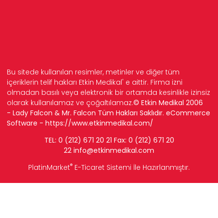
Bu sitede kullanılan resimler, metinler ve diğer tüm
içeriklerin telif hakları Etkin Medikal' e aittir. Firma izni
olmadan basılı veya elektronik bir ortamda kesinlikle izinsiz
olarak kullanılamaz ve çoğaltılamaz.
© Etkin Medikal 2006
- Lady Falcon & Mr. Falcon Tüm Hakları Saklıdır. eCommerce
Software -
https://www.etkinmedikal.com/
TEL: 0 (212) 671 20 21 Fax: 0 (212) 671 20
22
info
@etkinmedikal.com
®
PlatinMarket
E-Ticaret Sistemi
İle Hazırlanmıştır.