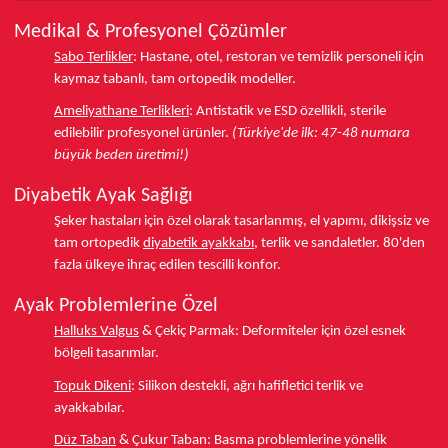
Medikal & Profesyonel Çözümler
Sabo Terlikler
:
Hastane, otel, restoran ve temizlik personeli için
kaymaz tabanlı, tam ortopedik modeller.
Ameliyathane Terlikleri
:
Antistatik ve ESD özellikli, sterile
edilebilir profesyonel ürünler.
(Türkiye'de ilk: 47-48 numara
büyük beden üretimi!)
Diyabetik Ayak Sağlığı
Şeker hastaları için özel olarak tasarlanmış, el yapımı, dikişsiz ve
tam ortopedik
diyabetik ayakkabı
, terlik ve sandaletler.
80'den
fazla ülkeye
ihraç edilen tescilli konfor.
Ayak Problemlerine Özel
Halluks Valgus
& Çekiç Parmak:
Deformiteler için özel esnek
bölgeli tasarımlar.
Topuk Dikeni
:
Silikon destekli, ağrı hafifletici terlik ve
ayakkabılar.
Düz Taban
& Çukur Taban:
Basma problemlerine yönelik