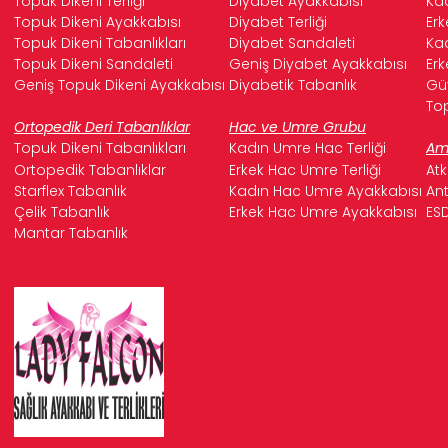
Topuk Dikeni Terliği
Diyabet Ayakkabısı
Kad
hafifletir. Hakiki deri, ayağınızın nefes almasını
Topuk Dikeni Ayakkabısı
Diyabet Terliği
Erk
sağlayarak terlemeyi ve buna bağlı oluşabilecek
Topuk Dikeni Tabanlıkları
Diyabet Sandaleti
Kad
sorunları minimize eder.
Topuk Dikeni Sandaleti
Geniş Diyabet Ayakkabısı
Erk
Geniş Burun Kutusu:
Hallux Valgus ayakkabılarının en
Geniş Topuk Dikeni Ayakkabısı
Diyabetik Tabanlık
Güv
önemli özelliklerinden biri, parmakların sıkışmasını
Top
önleyen
geniş ve yuvarlak burun tasarımıdır.
Ortopedik Deri Tabanlıklar
Hac ve Umre Grubu
Falcon ayakkabıları, başparmağınıza ve diğer
Topuk Dikeni Tabanlıkları
Kadın Umre Hac Terliği
Ame
parmaklarınıza yeterli alan tanıyarak baskıyı ortadan
Ortopedik Tabanlıklar
Erkek Hac Umre Terliği
Atk
kaldırır.
Starflex Tabanlık
Kadın Hac Umre Ayakkabısı
Ant
Destekleyici ve Ortopedik Tabanlık:
Ayak kemerini
Çelik Tabanlık
Erkek Hac Umre Ayakkabısı
ESD
destekleyen ve taban basıncını eşit şekilde dağıtan
Mantar Tabanlık
ortopedik tabanlıklar
kullanılmıştır. Bu tabanlıklar,
yürüyüş esnasında şoku emerek bunyon bölgesindeki
ağrıyı azaltmaya yardımcı olur.
Dikişsiz İç Yapı:
Ayakkabının iç kısmında, bunyon
bölgesine sürtünmeyi ve tahrişi önlemek amacıyla
minimum dikiş
veya dikişsiz tasarımlar tercih
edilmiştir. Bu sayede hassas ciltler için bile maksimum
konfor sağlanır.
Sabitleyici Topuk Desteği:
Topuk kısmında bulunan
destekleyici yapı, ayağın ayakkabı içinde sabit
kalmasını sağlar ve gereksiz hareketleri engelleyerek