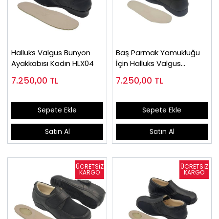
Halluks Valgus Bunyon
Baş Parmak Yamukluğu
Ayakkabısı Kadın HLX04
İçin Halluks Valgus
Ayakkabısı Erkek HLX53
7.250,00
TL
7.250,00
TL
Sepete Ekle
Sepete Ekle
Satın Al
Satın Al