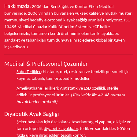
bunyon üzerindeki baskıyı azaltır.
Hakkımızda
: 2006'dan Beri Sağlık ve Konfor
Etkin Medikal
bünyesinde,
2006 yılından bu yana
en yüksek kalite ve mutlak müşteri
memnuniyeti hedefiyle ortopedik ayak sağlığı ürünleri üretiyoruz.
ISO
Bunyon (Hallux Valgus)
13485
Medikal Cihazlar Kalite Yönetim Sistemi ve
CE
kalite
Hastalığı İçin Neden Önemli?
belgelerimizle, tamamen kendi üretimimiz olan terlik, ayakkabı,
sandalet ve tabanlıkları
tüm dünyaya ihraç ederek
global bir güven
inşa ediyoruz.
Hallux Valgus
rahatsızlığı olan kişiler için doğru ayakkabı
seçimi, sadece ağrıyı hafifletmekle kalmaz, aynı zamanda
Medikal & Profesyonel Çözümler
hastalığın ilerlemesini yavaşlatmaya da yardımcı olur. Yanlış
ayakkabılar, bunyonun daha da kötüleşmesine,
Sabo Terlikler
:
Hastane, otel, restoran ve temizlik personeli için
iltihaplanmaya ve hatta cerrahi müdahaleye duyulan
kaymaz tabanlı, tam ortopedik modeller.
ihtiyacın artmasına neden olabilir.
Ameliyathane Terlikleri
:
Antistatik ve ESD özellikli, sterile
edilebilir profesyonel ürünler.
(Türkiye'de ilk: 47-48 numara
Falcon Hallux Valgus Ayakkabıları
, başparmağınıza
büyük beden üretimi!)
doğru alanı ve desteği sunarak:
Diyabetik Ayak Sağlığı
Ağrıyı Azaltır:
Baskıyı ve sürtünmeyi ortadan
Şeker hastaları için özel olarak tasarlanmış, el yapımı, dikişsiz ve
kaldırarak günlük aktivitelerinizdeki ağrıları hafifletir.
tam ortopedik
diyabetik ayakkabı
, terlik ve sandaletler.
80'den
Hastalığın İlerlemesini Yavaşlatır:
Başparmağın
fazla ülkeye
ihraç edilen tescilli konfor.