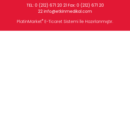
TEL: 0 (212) 671 20 21 Fax: 0 (212) 671 20
22
info
@etkinmedikal.com
®
PlatinMarket
E-Ticaret Sistemi
İle Hazırlanmıştır.