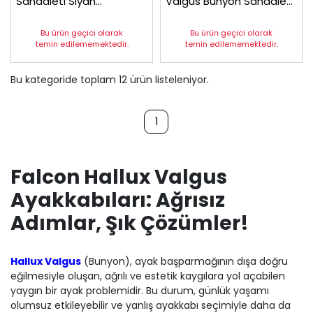
Sandaleti Siyah
Valgus Bunyon Sandaleti
EPTHLX90AS (Topuk
Bayan EPTHLX80AS
Dikeni Silikon Topukluk)
Bu ürün geçici olarak
Bu ürün geçici olarak
temin edilememektedir.
temin edilememektedir.
Bu kategoride toplam
12
ürün listeleniyor.
1
Falcon Hallux Valgus
Ayakkabıları: Ağrısız
Adımlar, Şık Çözümler!
Hallux Valgus
(Bunyon), ayak başparmağının dışa doğru
eğilmesiyle oluşan, ağrılı ve estetik kaygılara yol açabilen
yaygın bir ayak problemidir. Bu durum, günlük yaşamı
olumsuz etkileyebilir ve yanlış ayakkabı seçimiyle daha da