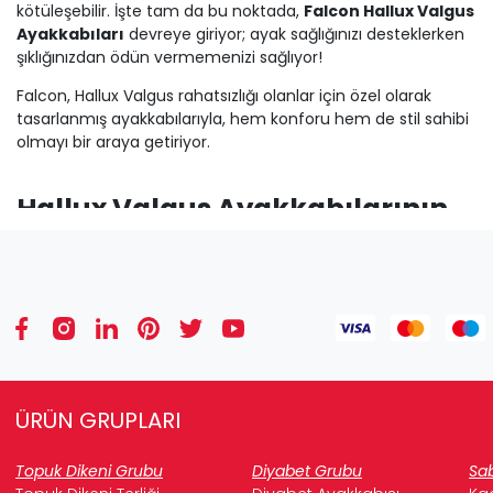
kötüleşebilir. İşte tam da bu noktada,
Falcon Hallux Valgus
Ayakkabıları
devreye giriyor; ayak sağlığınızı desteklerken
şıklığınızdan ödün vermemenizi sağlıyor!
Falcon, Hallux Valgus rahatsızlığı olanlar için özel olarak
tasarlanmış ayakkabılarıyla, hem konforu hem de stil sahibi
olmayı bir araya getiriyor.
Hallux Valgus Ayakkabılarının
Özellikleri ve Önemi
Hallux Valgus rahatsızlığı olanlar için ayakkabı seçimi kritik
öneme sahiptir. Falcon ayakkabıları, bu ihtiyacı karşılamak
üzere özenle geliştirilmiştir:
Esnek ve Hakiki Deri Malzeme Kalitesi:
Ayakkabılarımızın dış yüzeyi, başparmağınızın rahat
ÜRÜN GRUPLARI
etmesini sağlayan
elastik ve hakiki deri
malzemeden üretilmiştir. Bu esneklik, bunyon
Topuk Dikeni Grubu
Diyabet Grubu
Sab
üzerindeki baskıyı azaltır, sürtünmeyi önler ve ağrıyı