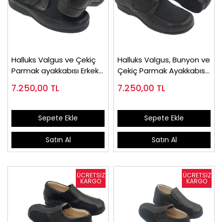
Halluks Valgus ve Çekiç
Halluks Valgus, Bunyon ve
Parmak ayakkabısı Erkek
Çekiç Parmak Ayakkabısı
HLX51 ( Çok Satan )
Bayan HLX01 (Çok Satan)
7.250,00
TL
7.250,00
TL
Sepete Ekle
Sepete Ekle
Satın Al
Satın Al