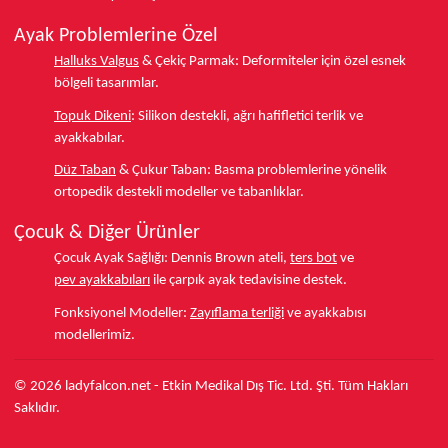
daha fazla eğilmesini engelleyerek bunyonun
kötüleşmesini önler.
Ayak Problemlerine Özel
Konfor Sağlar:
Gün boyu rahat etmenizi ve ağrı
duymadan hareket etmenizi sağlar.
Halluks Valgus
& Çekiç Parmak:
Deformiteler için özel esnek
Yaşam Kalitesini Artırır:
Ayak ağrısının getirdiği
bölgeli tasarımlar.
kısıtlamaları ortadan kaldırarak sosyal ve aktif bir
Topuk Dikeni
:
Silikon destekli, ağrı hafifletici terlik ve
yaşam sürmenize olanak tanır.
ayakkabılar.
Düz Taban
& Çukur Taban:
Basma problemlerine yönelik
Falcon
Hallux Valgus Ayakkabıları
ile adımlarınızı güvenle
ortopedik destekli modeller ve tabanlıklar.
atın, ayak sağlığınızı korurken şık görünümünüzden ödün
vermeyin. Ağrısız bir yaşam için doğru seçimi yapın!
Çocuk & Diğer Ürünler
Çocuk Ayak Sağlığı:
Dennis Brown ateli,
ters bot
ve
pev ayakkabıları
ile çarpık ayak tedavisine destek.
Fonksiyonel Modeller:
Zayıflama terliği
ve ayakkabısı
modellerimiz.
© 2026 ladyfalcon.net - Etkin Medikal Dış Tic. Ltd. Şti. Tüm Hakları
Saklıdır.