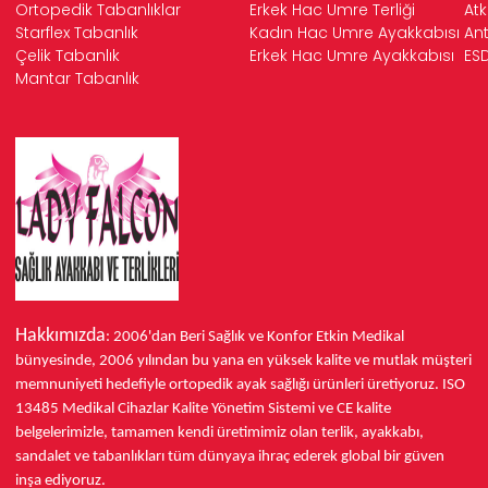
Ortopedik Tabanlıklar
Erkek Hac Umre Terliği
Atk
Starflex Tabanlık
Kadın Hac Umre Ayakkabısı
Ant
Çelik Tabanlık
Erkek Hac Umre Ayakkabısı
ESD
Mantar Tabanlık
Hakkımızda
: 2006'dan Beri Sağlık ve Konfor
Etkin Medikal
bünyesinde,
2006 yılından bu yana
en yüksek kalite ve mutlak müşteri
memnuniyeti hedefiyle ortopedik ayak sağlığı ürünleri üretiyoruz.
ISO
13485
Medikal Cihazlar Kalite Yönetim Sistemi ve
CE
kalite
belgelerimizle, tamamen kendi üretimimiz olan terlik, ayakkabı,
sandalet ve tabanlıkları
tüm dünyaya ihraç ederek
global bir güven
inşa ediyoruz.