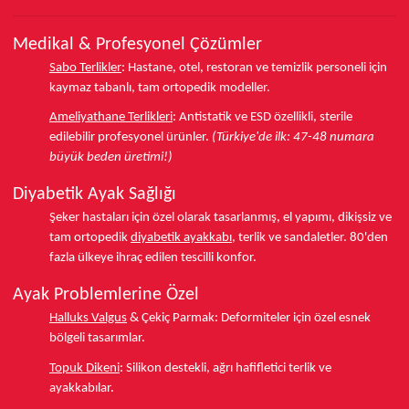
Medikal & Profesyonel Çözümler
Sabo Terlikler
:
Hastane, otel, restoran ve temizlik personeli için
kaymaz tabanlı, tam ortopedik modeller.
Ameliyathane Terlikleri
:
Antistatik ve ESD özellikli, sterile
edilebilir profesyonel ürünler.
(Türkiye'de ilk: 47-48 numara
büyük beden üretimi!)
Diyabetik Ayak Sağlığı
Şeker hastaları için özel olarak tasarlanmış, el yapımı, dikişsiz ve
tam ortopedik
diyabetik ayakkabı
, terlik ve sandaletler.
80'den
fazla ülkeye
ihraç edilen tescilli konfor.
Ayak Problemlerine Özel
Halluks Valgus
& Çekiç Parmak:
Deformiteler için özel esnek
bölgeli tasarımlar.
Topuk Dikeni
:
Silikon destekli, ağrı hafifletici terlik ve
ayakkabılar.