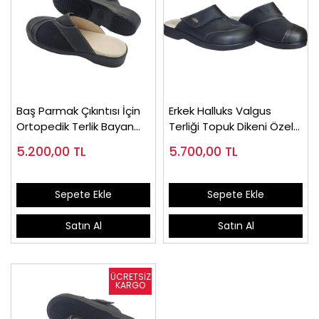
Baş Parmak Çıkıntısı İçin
Erkek Halluks Valgus
Ortopedik Terlik Bayan
Terliği Topuk Dikeni Özel
HLX86S
Model EPTHLX96S
5.200,00
TL
5.700,00
TL
Sepete Ekle
Sepete Ekle
Satın Al
Satın Al