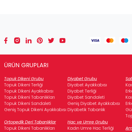
ÜRÜN GRUPLARI
Topuk Dikeni Grubu
Diyabet Grubu
Sab
Topuk Dikeni Terliği
Diyabet Ayakkabısı
Kad
Topuk Dikeni Ayakkabısı
Diyabet Terliği
Erk
Topuk Dikeni Tabanlıkları
Diyabet Sandaleti
Kad
Topuk Dikeni Sandaleti
Geniş Diyabet Ayakkabısı
Erk
Geniş Topuk Dikeni Ayakkabısı
Diyabetik Tabanlık
Güv
Top
Ortopedik Deri Tabanlıklar
Hac ve Umre Grubu
Topuk Dikeni Tabanlıkları
Kadın Umre Hac Terliği
Ame