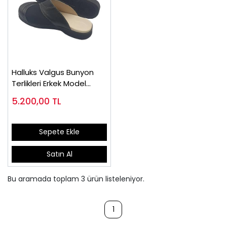
Halluks Valgus Bunyon
Terlikleri Erkek Model
HLX96S
5.200,00
TL
Sepete Ekle
Satın Al
Bu aramada toplam
3
ürün listeleniyor.
1