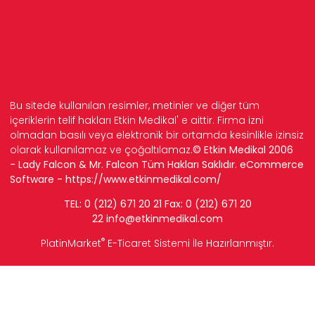
Bu sitede kullanılan resimler, metinler ve diğer tüm
içeriklerin telif hakları Etkin Medikal' e aittir. Firma izni
olmadan basılı veya elektronik bir ortamda kesinlikle izinsiz
olarak kullanılamaz ve çoğaltılamaz.
© Etkin Medikal 2006
- Lady Falcon & Mr. Falcon Tüm Hakları Saklıdır. eCommerce
Software -
https://www.etkinmedikal.com/
TEL: 0 (212) 671 20 21 Fax: 0 (212) 671 20
22
info
@etkinmedikal.com
®
PlatinMarket
E-Ticaret Sistemi
İle Hazırlanmıştır.