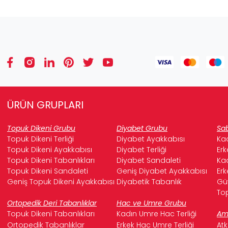
ÜRÜN GRUPLARI
Topuk Dikeni Grubu
Diyabet Grubu
Sab
Topuk Dikeni Terliği
Diyabet Ayakkabısı
Kad
Topuk Dikeni Ayakkabısı
Diyabet Terliği
Erk
Topuk Dikeni Tabanlıkları
Diyabet Sandaleti
Kad
Topuk Dikeni Sandaleti
Geniş Diyabet Ayakkabısı
Erk
Geniş Topuk Dikeni Ayakkabısı
Diyabetik Tabanlık
Güv
Top
Ortopedik Deri Tabanlıklar
Hac ve Umre Grubu
Topuk Dikeni Tabanlıkları
Kadın Umre Hac Terliği
Ame
Ortopedik Tabanlıklar
Erkek Hac Umre Terliği
Atk