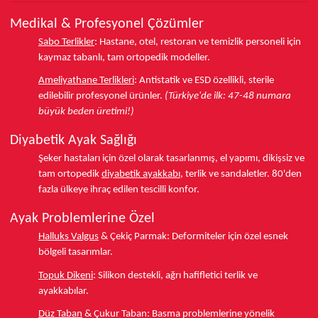
Medikal & Profesyonel Çözümler
Sabo Terlikler
:
Hastane, otel, restoran ve temizlik personeli için
kaymaz tabanlı, tam ortopedik modeller.
Ameliyathane Terlikleri
:
Antistatik ve ESD özellikli, sterile
edilebilir profesyonel ürünler.
(Türkiye'de ilk: 47-48 numara
büyük beden üretimi!)
Diyabetik Ayak Sağlığı
Şeker hastaları için özel olarak tasarlanmış, el yapımı, dikişsiz ve
tam ortopedik
diyabetik ayakkabı
, terlik ve sandaletler.
80'den
fazla ülkeye
ihraç edilen tescilli konfor.
Ayak Problemlerine Özel
Halluks Valgus
& Çekiç Parmak:
Deformiteler için özel esnek
bölgeli tasarımlar.
Topuk Dikeni
:
Silikon destekli, ağrı hafifletici terlik ve
ayakkabılar.
Düz Taban
& Çukur Taban:
Basma problemlerine yönelik