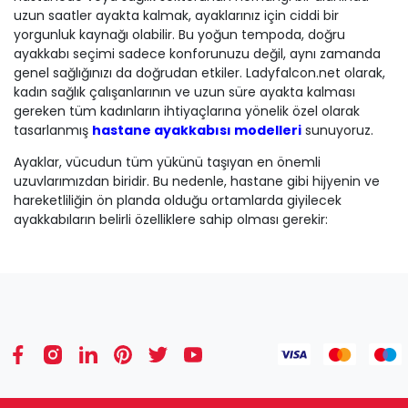
uzun saatler ayakta kalmak, ayaklarınız için ciddi bir
yorgunluk kaynağı olabilir. Bu yoğun tempoda, doğru
ayakkabı seçimi sadece konforunuzu değil, aynı zamanda
genel sağlığınızı da doğrudan etkiler. Ladyfalcon.net olarak,
kadın sağlık çalışanlarının ve uzun süre ayakta kalması
gereken tüm kadınların ihtiyaçlarına yönelik özel olarak
tasarlanmış
hastane ayakkabısı modelleri
sunuyoruz.
Ayaklar, vücudun tüm yükünü taşıyan en önemli
uzuvlarımızdan biridir. Bu nedenle, hastane gibi hijyenin ve
hareketliliğin ön planda olduğu ortamlarda giyilecek
ayakkabıların belirli özelliklere sahip olması gerekir:
* Ortopedik Destek:
Ayak tabanının doğal yapısını
destekleyen, yürüme esnasında oluşan şokları emen ve kas
yorgunluğunu azaltan
ortopedik tabanlar
, gün boyu
rahatlık sağlar.
*
Hafiflik:
Ayaklarda ekstra ağırlık yapmayacak, hareket
özgürlüğünü kısıtlamayacak
hafif materyallerden