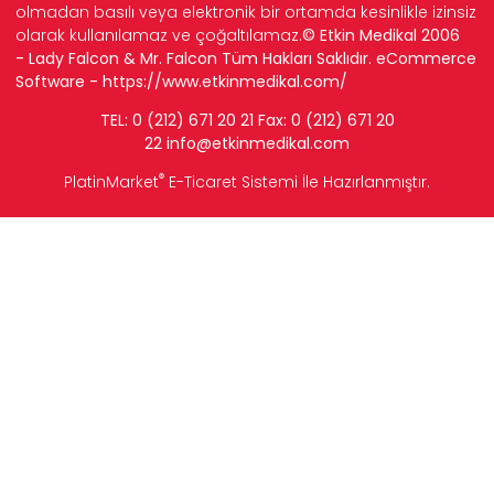
olmadan basılı veya elektronik bir ortamda kesinlikle izinsiz
olarak kullanılamaz ve çoğaltılamaz.
© Etkin Medikal 2006
- Lady Falcon & Mr. Falcon Tüm Hakları Saklıdır. eCommerce
Software -
https://www.etkinmedikal.com/
TEL: 0 (212) 671 20 21 Fax: 0 (212) 671 20
22
info
@etkinmedikal.com
®
PlatinMarket
E-Ticaret Sistemi
İle Hazırlanmıştır.