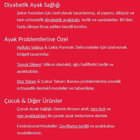
Diyabetik Ayak Sağlığı
Şeker hastaları için özel olarak tasarlanmış, el yapımı, dikişsiz ve
tam ortopedik
diyabetik ayakkabı
, terlik ve sandaletler.
80'den
fazla ülkeye
ihraç edilen tescilli konfor.
Ayak Problemlerine Özel
Halluks Valgus
& Çekiç Parmak:
Deformiteler için özel esnek
bölgeli tasarımlar.
Topuk Dikeni
:
Silikon destekli, ağrı hafifletici terlik ve
ayakkabılar.
Düz Taban
& Çukur Taban:
Basma problemlerine yönelik
ortopedik destekli modeller ve tabanlıklar.
Çocuk & Diğer Ürünler
Çocuk Ayak Sağlığı:
Dennis Brown ateli,
ters bot
ve
pev ayakkabıları
ile çarpık ayak tedavisine destek.
Fonksiyonel Modeller:
Zayıflama terliği
ve ayakkabısı
modellerimiz.