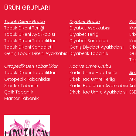
üretilmiş olmaları önemlidir.
ÜRÜN GRUPLARI
*
Nefes Alabilirlik:
Ayakların terlemesini engelleyen ve kötü
Topuk Dikeni Grubu
Diyabet Grubu
Sab
koku oluşumunu önleyen
nefes alabilen tasarımlar
veya
Topuk Dikeni Terliği
Diyabet Ayakkabısı
Kad
malzemeler (örneğin hakiki deri) hijyen açısından kritik
Topuk Dikeni Ayakkabısı
Diyabet Terliği
Erk
öneme sahiptir.
Topuk Dikeni Tabanlıkları
Diyabet Sandaleti
Kad
Topuk Dikeni Sandaleti
Geniş Diyabet Ayakkabısı
Erk
*
Kaymaz Taban:
Hastane ortamlarında sıkça karşılaşılan
Geniş Topuk Dikeni Ayakkabısı
Diyabetik Tabanlık
Güv
ıslak veya kaygan zeminlerde güvenli adımlar atılmasını
Top
sağlayan
kaymaz tabanlar
iş güvenliği için olmazsa
Ortopedik Deri Tabanlıklar
Hac ve Umre Grubu
olmazdır.
Topuk Dikeni Tabanlıkları
Kadın Umre Hac Terliği
Ame
Ortopedik Tabanlıklar
Erkek Hac Umre Terliği
Atk
*
Kolay Giyilebilirlik:
Yoğun tempoda pratiklik sunan,
Starflex Tabanlık
Kadın Hac Umre Ayakkabısı
Ant
hızlıca giyilip çıkarılabilen
cırt cırtlı veya önü açık terlik
Çelik Tabanlık
Erkek Hac Umre Ayakkabısı
ESD
tarzı
modeller tercih edilebilir.
Mantar Tabanlık
*
Dayanıklılık ve Kolay Temizlik:
Sık kullanıma ve
dezenfeksiyona uygun,
dayanıklı ve kolay
temizlenebilen
malzemeler, ayakkabıların ömrünü uzatır
ve hijyen standartlarını korur.