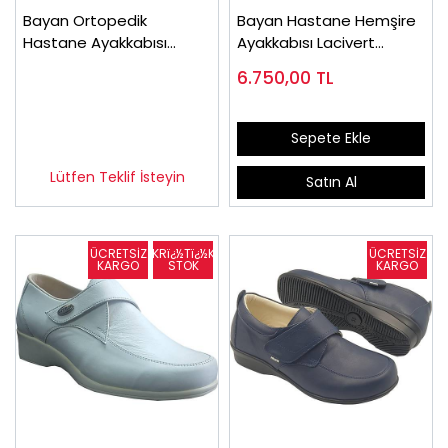
Bayan Ortopedik
Bayan Hastane Hemşire
Hastane Ayakkabısı
Ayakkabısı Lacivert
Lacivert OD04L
ODY03L
6.750,00
TL
Sepete Ekle
Lütfen Teklif İsteyin
Satın Al