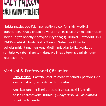
*
Antibakteriyel Özellikler:
Ayak sağlığını destekleyen,
bakteri ve mantar üremesini engelleyen
antibakteriyel
astarlar
veya malzemeler idealdir.
Ladyfalcon.net'teki
kadın hastane ayakkabısı
Hakkımızda
koleksiyonumuzda
, bu özelliklerin tümünü veya çoğunu
: 2006'dan Beri Sağlık ve Konfor
Etkin Medikal
bulabileceğiniz, farklı renk ve model seçenekleri mevcuttur.
bünyesinde,
2006 yılından bu yana
en yüksek kalite ve mutlak müşteri
Beyaz, lacivert gibi klasik renklerin yanı sıra, farklı zevklere
memnuniyeti hedefiyle ortopedik ayak sağlığı ürünleri üretiyoruz.
ISO
hitap eden desenli ve renkli modeller de bulunmaktadır.
13485
Medikal Cihazlar Kalite Yönetim Sistemi ve
CE
kalite
İster
sabo terlik
tarzında, ister
önü kapalı
veya
cırt cırtlı
belgelerimizle, tamamen kendi üretimimiz olan terlik, ayakkabı,
ayakkabı
modellerini tercih edin, Ladyfalcon.net ile
sandalet ve tabanlıkları
tüm dünyaya ihraç ederek
global bir güven
ayaklarınıza hak ettiği konforu ve korumayı sunuyoruz.
inşa ediyoruz.
Uzun mesailerde bile ayaklarınızın dinlenmiş kalmasını
Medikal & Profesyonel Çözümler
sağlayacak, ergonomik ve şık tasarımlı
kadın hastane
Sabo Terlikler
:
Hastane, otel, restoran ve temizlik personeli için
ayakkabı
modellerimizi inceleyin.
kaymaz tabanlı, tam ortopedik modeller.
Ameliyathane Terlikleri
:
Antistatik ve ESD özellikli, sterile
edilebilir profesyonel ürünler.
(Türkiye'de ilk: 47-48 numara
büyük beden üretimi!)