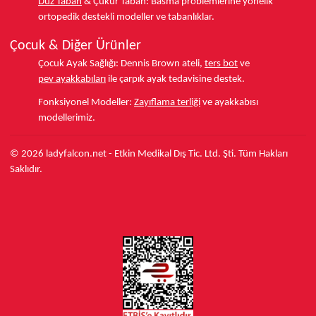
Düz Taban
& Çukur Taban:
Basma problemlerine yönelik
ortopedik destekli modeller ve tabanlıklar.
Çocuk & Diğer Ürünler
Çocuk Ayak Sağlığı:
Dennis Brown ateli,
ters bot
ve
pev ayakkabıları
ile çarpık ayak tedavisine destek.
Fonksiyonel Modeller:
Zayıflama terliği
ve ayakkabısı
modellerimiz.
© 2026 ladyfalcon.net - Etkin Medikal Dış Tic. Ltd. Şti. Tüm Hakları
Saklıdır.