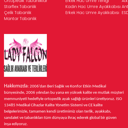
Ortopedik Tabanlıklar
Erkek Hac Umre Terliği
Atk
Starflex Tabanlık
Kadın Hac Umre Ayakkabısı
Ant
Çelik Tabanlık
Erkek Hac Umre Ayakkabısı
ESD
Mantar Tabanlık
Hakkımızda
: 2006'dan Beri Sağlık ve Konfor
Etkin Medikal
bünyesinde,
2006 yılından bu yana
en yüksek kalite ve mutlak müşteri
memnuniyeti hedefiyle ortopedik ayak sağlığı ürünleri üretiyoruz.
ISO
13485
Medikal Cihazlar Kalite Yönetim Sistemi ve
CE
kalite
belgelerimizle, tamamen kendi üretimimiz olan terlik, ayakkabı,
sandalet ve tabanlıkları
tüm dünyaya ihraç ederek
global bir güven
inşa ediyoruz.