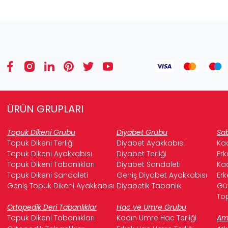
ÜRÜN GRUPLARI
Topuk Dikeni Grubu
Diyabet Grubu
Sab
Topuk Dikeni Terliği
Diyabet Ayakkabısı
Kad
Topuk Dikeni Ayakkabısı
Diyabet Terliği
Erk
Topuk Dikeni Tabanlıkları
Diyabet Sandaleti
Kad
Topuk Dikeni Sandaleti
Geniş Diyabet Ayakkabısı
Erk
Geniş Topuk Dikeni Ayakkabısı
Diyabetik Tabanlık
Güv
Top
Ortopedik Deri Tabanlıklar
Hac ve Umre Grubu
Topuk Dikeni Tabanlıkları
Kadın Umre Hac Terliği
Ame