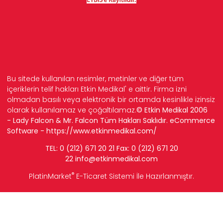
Bu sitede kullanılan resimler, metinler ve diğer tüm
içeriklerin telif hakları Etkin Medikal' e aittir. Firma izni
olmadan basılı veya elektronik bir ortamda kesinlikle izinsiz
olarak kullanılamaz ve çoğaltılamaz.
© Etkin Medikal 2006
- Lady Falcon & Mr. Falcon Tüm Hakları Saklıdır. eCommerce
Software -
https://www.etkinmedikal.com/
TEL: 0 (212) 671 20 21 Fax: 0 (212) 671 20
22
info
@etkinmedikal.com
®
PlatinMarket
E-Ticaret Sistemi
İle Hazırlanmıştır.