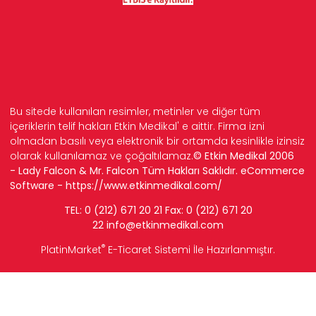
Bu sitede kullanılan resimler, metinler ve diğer tüm
içeriklerin telif hakları Etkin Medikal' e aittir. Firma izni
olmadan basılı veya elektronik bir ortamda kesinlikle izinsiz
olarak kullanılamaz ve çoğaltılamaz.
© Etkin Medikal 2006
- Lady Falcon & Mr. Falcon Tüm Hakları Saklıdır. eCommerce
Software -
https://www.etkinmedikal.com/
TEL: 0 (212) 671 20 21 Fax: 0 (212) 671 20
22
info
@etkinmedikal.com
®
PlatinMarket
E-Ticaret Sistemi
İle Hazırlanmıştır.