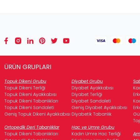
ÜRÜN GRUPLARI
Topuk Dikeni Grubu
Diyabet Grubu
Sab
Topuk Dikeni Terliği
Diyabet Ayakkabısı
Kad
Topuk Dikeni Ayakkabısı
Diyabet Terliği
Erk
Topuk Dikeni Tabanlıkları
Diyabet Sandaleti
Kad
Topuk Dikeni Sandaleti
Geniş Diyabet Ayakkabısı
Erk
Geniş Topuk Dikeni Ayakkabısı
Diyabetik Tabanlık
Güv
Top
Ortopedik Deri Tabanlıklar
Hac ve Umre Grubu
Topuk Dikeni Tabanlıkları
Kadın Umre Hac Terliği
Ame