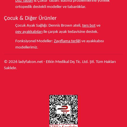
Düz Taban
& Çukur Taban:
Basma problemlerine yönelik
ortopedik destekli modeller ve tabanlıklar.
Çocuk & Diğer Ürünler
Çocuk Ayak Sağlığı:
Dennis Brown ateli,
ters bot
ve
pev ayakkabıları
ile çarpık ayak tedavisine destek.
Fonksiyonel Modeller:
Zayıflama terliği
ve ayakkabısı
modellerimiz.
© 2026 ladyfalcon.net - Etkin Medikal Dış Tic. Ltd. Şti. Tüm Hakları
Saklıdır.