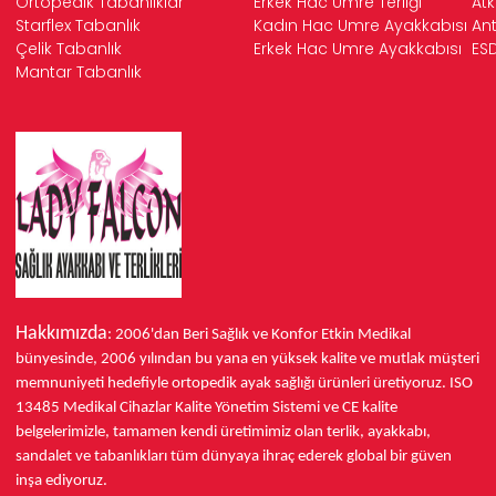
Ortopedik Tabanlıklar
Erkek Hac Umre Terliği
Atk
Starflex Tabanlık
Kadın Hac Umre Ayakkabısı
Ant
Çelik Tabanlık
Erkek Hac Umre Ayakkabısı
ESD
Mantar Tabanlık
Hakkımızda
: 2006'dan Beri Sağlık ve Konfor
Etkin Medikal
bünyesinde,
2006 yılından bu yana
en yüksek kalite ve mutlak müşteri
memnuniyeti hedefiyle ortopedik ayak sağlığı ürünleri üretiyoruz.
ISO
13485
Medikal Cihazlar Kalite Yönetim Sistemi ve
CE
kalite
belgelerimizle, tamamen kendi üretimimiz olan terlik, ayakkabı,
sandalet ve tabanlıkları
tüm dünyaya ihraç ederek
global bir güven
inşa ediyoruz.