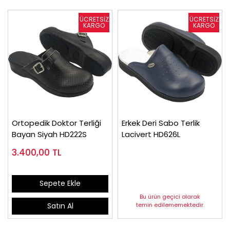
Ortopedik Doktor Terliği
Erkek Deri Sabo Terlik
Bayan Siyah HD222S
Lacivert HD626L
3.400,00
TL
Sepete Ekle
Bu ürün geçici olarak
temin edilememektedir.
Satın Al