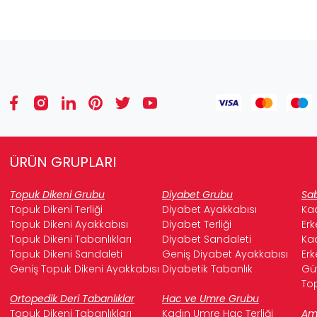
ÜRÜN GRUPLARI
Topuk Dikeni Grubu
Diyabet Grubu
Sab
Topuk Dikeni Terliği
Diyabet Ayakkabısı
Kad
Topuk Dikeni Ayakkabısı
Diyabet Terliği
Erk
Topuk Dikeni Tabanlıkları
Diyabet Sandaleti
Kad
Topuk Dikeni Sandaleti
Geniş Diyabet Ayakkabısı
Erk
Geniş Topuk Dikeni Ayakkabısı
Diyabetik Tabanlık
Güv
Top
Ortopedik Deri Tabanlıklar
Hac ve Umre Grubu
Topuk Dikeni Tabanlıkları
Kadın Umre Hac Terliği
Ame