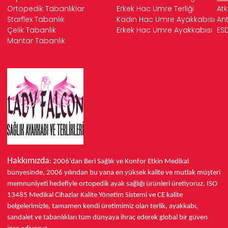
Ortopedik Tabanlıklar
Erkek Hac Umre Terliği
Atk
Starflex Tabanlık
Kadın Hac Umre Ayakkabısı
Ant
Çelik Tabanlık
Erkek Hac Umre Ayakkabısı
ESD
Mantar Tabanlık
Hakkımızda
: 2006'dan Beri Sağlık ve Konfor
Etkin Medikal
bünyesinde,
2006 yılından bu yana
en yüksek kalite ve mutlak müşteri
memnuniyeti hedefiyle ortopedik ayak sağlığı ürünleri üretiyoruz.
ISO
13485
Medikal Cihazlar Kalite Yönetim Sistemi ve
CE
kalite
belgelerimizle, tamamen kendi üretimimiz olan terlik, ayakkabı,
sandalet ve tabanlıkları
tüm dünyaya ihraç ederek
global bir güven