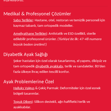
inşa ediyoruz.
Medikal & Profesyonel Çözümler
Sabo Terlikler
:
Hastane, otel, restoran ve temizlik personeli için
kaymaz tabanlı, tam ortopedik modeller.
Ameliyathane Terlikleri
:
Antistatik ve ESD özellikli, sterile
edilebilir profesyonel ürünler.
(Türkiye'de ilk: 47-48 numara
büyük beden üretimi!)
Diyabetik Ayak Sağlığı
Şeker hastaları için özel olarak tasarlanmış, el yapımı, dikişsiz ve
tam ortopedik
diyabetik ayakkabı
, terlik ve sandaletler.
80'den
fazla ülkeye
ihraç edilen tescilli konfor.
Ayak Problemlerine Özel
Halluks Valgus
& Çekiç Parmak:
Deformiteler için özel esnek
bölgeli tasarımlar.
Topuk Dikeni
:
Silikon destekli, ağrı hafifletici terlik ve
ayakkabılar.