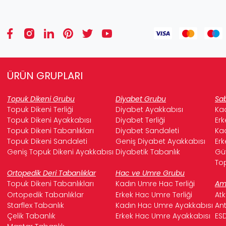
ÜRÜN GRUPLARI
Topuk Dikeni Grubu
Diyabet Grubu
Sab
Topuk Dikeni Terliği
Diyabet Ayakkabısı
Kad
Topuk Dikeni Ayakkabısı
Diyabet Terliği
Erk
Topuk Dikeni Tabanlıkları
Diyabet Sandaleti
Kad
Topuk Dikeni Sandaleti
Geniş Diyabet Ayakkabısı
Erk
Geniş Topuk Dikeni Ayakkabısı
Diyabetik Tabanlık
Güv
Top
Ortopedik Deri Tabanlıklar
Hac ve Umre Grubu
Topuk Dikeni Tabanlıkları
Kadın Umre Hac Terliği
Ame
Ortopedik Tabanlıklar
Erkek Hac Umre Terliği
Atk
Starflex Tabanlık
Kadın Hac Umre Ayakkabısı
Ant
Çelik Tabanlık
Erkek Hac Umre Ayakkabısı
ESD