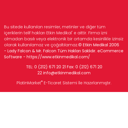
Bu sitede kullanılan resimler, metinler ve diğer tüm
içeriklerin telif hakları Etkin Medikal' e aittir. Firma izni
olmadan basılı veya elektronik bir ortamda kesinlikle izinsiz
olarak kullanılamaz ve çoğaltılamaz.
© Etkin Medikal 2006
- Lady Falcon & Mr. Falcon Tüm Hakları Saklıdır. eCommerce
Software -
https://www.etkinmedikal.com/
TEL: 0 (212) 671 20 21 Fax: 0 (212) 671 20
22
info
@etkinmedikal.com
®
PlatinMarket
E-Ticaret Sistemi
İle Hazırlanmıştır.