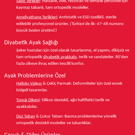
Sabo Terlikler
:
Hastane, otel, restoran ve temizlik personeli için
kaymaz tabanlı, tam ortopedik modeller.
Ameliyathane Terlikleri
:
Antistatik ve ESD özellikli, sterile
edilebilir profesyonel ürünler.
(Türkiye'de ilk: 47-48 numara
büyük beden üretimi!)
Diyabetik Ayak Sağlığı
Şeker hastaları için özel olarak tasarlanmış, el yapımı, dikişsiz ve
tam ortopedik
diyabetik ayakkabı
, terlik ve sandaletler.
80'den
fazla ülkeye
ihraç edilen tescilli konfor.
Ayak Problemlerine Özel
Halluks Valgus
& Çekiç Parmak:
Deformiteler için özel esnek
bölgeli tasarımlar.
Topuk Dikeni
:
Silikon destekli, ağrı hafifletici terlik ve
ayakkabılar.
Düz Taban
& Çukur Taban:
Basma problemlerine yönelik
ortopedik destekli modeller ve tabanlıklar.