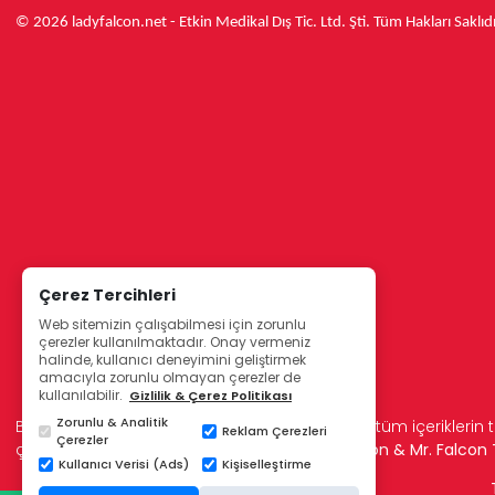
© 2026 ladyfalcon.net - Etkin Medikal Dış Tic. Ltd. Şti. Tüm Hakları Saklıdı
Çerez Tercihleri
Web sitemizin çalışabilmesi için zorunlu
çerezler kullanılmaktadır. Onay vermeniz
halinde, kullanıcı deneyimini geliştirmek
amacıyla zorunlu olmayan çerezler de
kullanılabilir.
Gizlilik & Çerez Politikası
Zorunlu & Analitik
Bu sitede kullanılan resimler, metinler ve diğer tüm içeriklerin t
Reklam Çerezleri
Çerezler
çoğaltılamaz.
© Etkin Medikal 2006 - Lady Falcon & Mr. Falco
Kullanıcı Verisi (Ads)
Kişiselleştirme