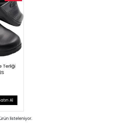
 Terliği
2S
Satın Al
ürün listeleniyor.