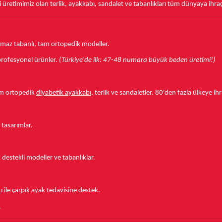
üretimimiz olan terlik, ayakkabı, sandalet ve tabanlıkları
tüm dünyaya ihra
aymaz tabanlı, tam ortopedik modeller.
r profesyonel ürünler.
(Türkiye'de ilk: 47-48 numara büyük beden üretimi!)
tam ortopedik
diyabetik ayakkabı
, terlik ve sandaletler.
80'den fazla ülkeye
ihr
 tasarımlar.
estekli modeller ve tabanlıklar.
ı
ile çarpık ayak tedavisine destek.
.