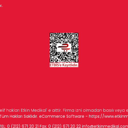
r.
elif hakları Etkin Medikal' e aittir. Firma izni olmadan basılı veya
n Tüm Hakları Saklıdır. eCommerce Software -
https://www.etkin
TEL: 0 (212) 671 20 21 Fax: 0 (212) 671 20 22
info
@etkinmedikal.co