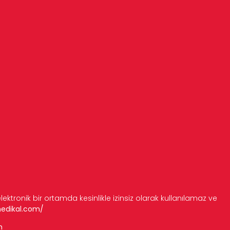
 elektronik bir ortamda kesinlikle izinsiz olarak kullanılamaz ve
medikal.com/
m