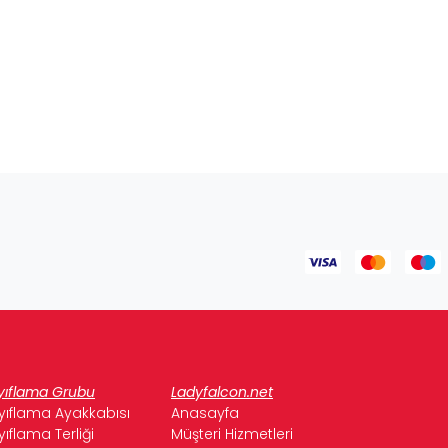
yıflama Grubu
Ladyfalcon.net
yıflama Ayakkabısı
Anasayfa
yıflama Terliği
Müşteri Hizmetleri