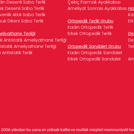
ın Desenli Sabo Terlik
Çekiç Parmak Ayakkabısı
ek Desenli Sabo Terlik
Ameliyat Sonrası Ayakkabısı
Ha
enlik Atkılı Sabo Terlik
Ka
uk Dikeni Sabo Terlik
Ortopedik Terlik Grubu
Er
Kadın Ortopedik Terlik
liyathane Terliği
Erkek Ortopedik Terlik
De
ılı Antistatik Ameliyathane Terliği
De
istatik Ameliyathane Terliği
Ortopedik Sandalet Grubu
Te
 Antistatik Terlik
Kadın Ortopedik Sandalet
Erkek Ortopedik Sandalet
Am
,
2006 yılından bu yana
en yüksek kalite ve mutlak müşteri memnuniyeti hede