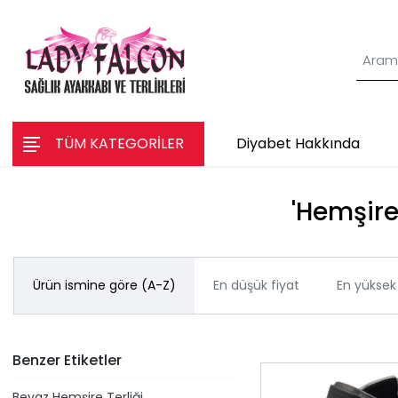
TÜM KATEGORİLER
Diyabet Hakkında
'Hemşire 
Ürün ismine göre (A-Z)
En düşük fiyat
En yüksek 
Benzer Etiketler
Beyaz Hemşire Terliği