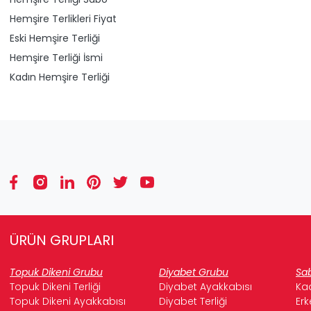
Hemşire Terlikleri Fiyat
Eski Hemşire Terliği
Hemşire Terliği İsmi
Kadın Hemşire Terliği
ÜRÜN GRUPLARI
Topuk Dikeni Grubu
Diyabet Grubu
Sab
Topuk Dikeni Terliği
Diyabet Ayakkabısı
Kad
Topuk Dikeni Ayakkabısı
Diyabet Terliği
Erk