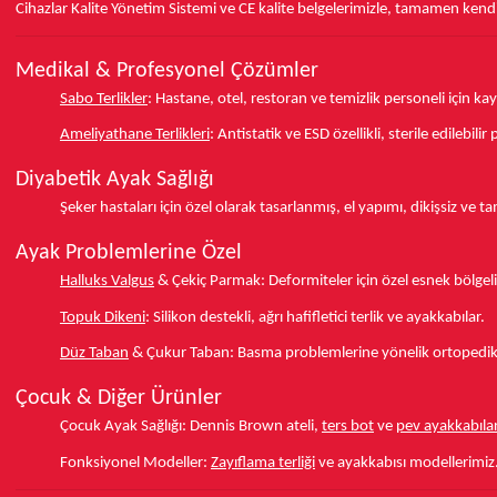
Cihazlar Kalite Yönetim Sistemi ve
CE
kalite belgelerimizle, tamamen kendi 
Medikal & Profesyonel Çözümler
Sabo Terlikler
:
Hastane, otel, restoran ve temizlik personeli için k
Ameliyathane Terlikleri
:
Antistatik ve ESD özellikli, sterile edilebili
Diyabetik Ayak Sağlığı
Şeker hastaları için özel olarak tasarlanmış, el yapımı, dikişsiz ve 
Ayak Problemlerine Özel
Halluks Valgus
& Çekiç Parmak:
Deformiteler için özel esnek bölgeli
Topuk Dikeni
:
Silikon destekli, ağrı hafifletici terlik ve ayakkabılar.
Düz Taban
& Çukur Taban:
Basma problemlerine yönelik ortopedik d
Çocuk & Diğer Ürünler
Çocuk Ayak Sağlığı:
Dennis Brown ateli,
ters bot
ve
pev ayakkabılar
Fonksiyonel Modeller:
Zayıflama terliği
ve ayakkabısı modellerimiz