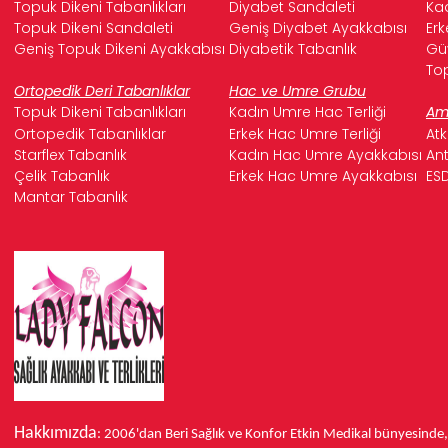
Topuk Dikeni Tabanlıkları
Diyabet Sandaleti
Kad
Topuk Dikeni Sandaleti
Geniş Diyabet Ayakkabısı
Erk
Geniş Topuk Dikeni Ayakkabısı
Diyabetik Tabanlık
Güv
Top
Ortopedik Deri Tabanlıklar
Hac ve Umre Grubu
Topuk Dikeni Tabanlıkları
Kadın Umre Hac Terliği
Ame
Ortopedik Tabanlıklar
Erkek Hac Umre Terliği
Atk
Starflex Tabanlık
Kadın Hac Umre Ayakkabısı
Ant
Çelik Tabanlık
Erkek Hac Umre Ayakkabısı
ESD
Mantar Tabanlık
Hakkımızda
: 2006'dan Beri Sağlık ve Konfor
Etkin Medikal bünyesinde