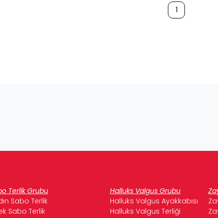
1
o Terlik Grubu
Halluks Valgus Grubu
Za
ın Sabo Terlik
Halluks Valgus Ayakkabısı
Za
ek Sabo Terlik
Halluks Valgus Terliği
Za