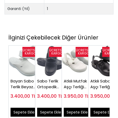
Garanti (Yıl)
1
İlginizi Çekebilecek Diğer Ürünler
Bayan Sabo
Sabo Terlik
Atkılı Mutfak
Atkılı Sabo
Terlik Beyaz
Ortopedik
Aşçı Terliği
Aşçı Terliği
HD111B (Çok
Kadın HD111S
Kadın
Bayan Siyah
3.400,00
TL
3.400,00
TL
3.950,00
TL
3.950,00
TL
Satılan)
HDA126B
HDA126S
Sepete Ekle
Sepete Ekle
Sepete Ekle
Sepete Ekle