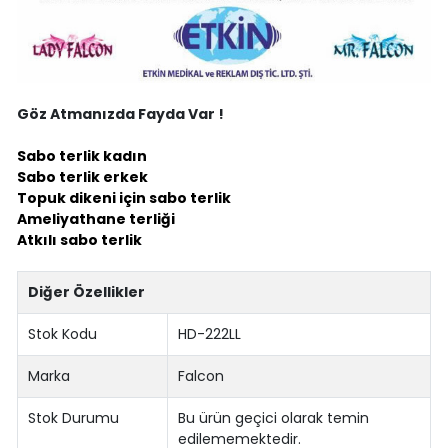
Göz Atmanızda Fayda Var !
Sabo terlik kadın
Sabo terlik erkek
Topuk dikeni için sabo terlik
Ameliyathane terliği
Atkılı sabo terlik
Diğer Özellikler
Stok Kodu
HD-222LL
Marka
Falcon
Stok Durumu
Bu ürün geçici olarak temin
edilememektedir.