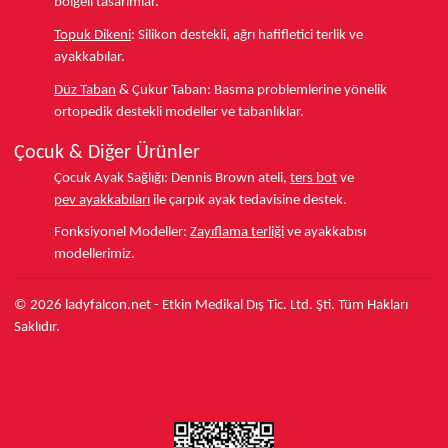
bölgeli tasarımlar.
Topuk Dikeni
:
Silikon destekli, ağrı hafifletici terlik ve
ayakkabılar.
Düz Taban
& Çukur Taban:
Basma problemlerine yönelik
ortopedik destekli modeller ve tabanlıklar.
Çocuk & Diğer Ürünler
Çocuk Ayak Sağlığı:
Dennis Brown ateli,
ters bot
ve
pev ayakkabıları
ile çarpık ayak tedavisine destek.
Fonksiyonel Modeller:
Zayıflama terliği
ve ayakkabısı
modellerimiz.
© 2026 ladyfalcon.net - Etkin Medikal Dış Tic. Ltd. Şti. Tüm Hakları
Saklıdır.