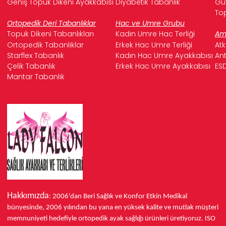
Geniş Topuk Dikeni Ayakkabısı
Diyabetik Tabanlık
Güv
Top
Ortopedik Deri Tabanlıklar
Hac ve Umre Grubu
Topuk Dikeni Tabanlıkları
Kadın Umre Hac Terliği
Ame
Ortopedik Tabanlıklar
Erkek Hac Umre Terliği
Atk
Starflex Tabanlık
Kadın Hac Umre Ayakkabısı
Ant
Çelik Tabanlık
Erkek Hac Umre Ayakkabısı
ESD
Mantar Tabanlık
Hakkımızda
: 2006'dan Beri Sağlık ve Konfor
Etkin Medikal
bünyesinde,
2006 yılından bu yana
en yüksek kalite ve mutlak müşteri
memnuniyeti hedefiyle ortopedik ayak sağlığı ürünleri üretiyoruz.
ISO