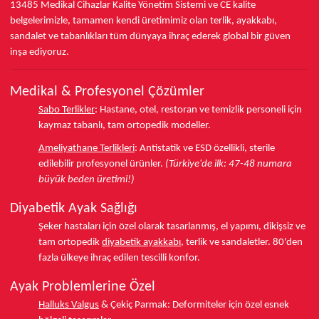
13485
Medikal Cihazlar Kalite Yönetim Sistemi ve
CE
kalite
belgelerimizle, tamamen kendi üretimimiz olan terlik, ayakkabı,
sandalet ve tabanlıkları
tüm dünyaya ihraç ederek
global bir güven
inşa ediyoruz.
Medikal & Profesyonel Çözümler
Sabo Terlikler
:
Hastane, otel, restoran ve temizlik personeli için
kaymaz tabanlı, tam ortopedik modeller.
Ameliyathane Terlikleri
:
Antistatik ve ESD özellikli, sterile
edilebilir profesyonel ürünler.
(Türkiye'de ilk: 47-48 numara
büyük beden üretimi!)
Diyabetik Ayak Sağlığı
Şeker hastaları için özel olarak tasarlanmış, el yapımı, dikişsiz ve
tam ortopedik
diyabetik ayakkabı
, terlik ve sandaletler.
80'den
fazla ülkeye
ihraç edilen tescilli konfor.
Ayak Problemlerine Özel
Halluks Valgus
& Çekiç Parmak:
Deformiteler için özel esnek