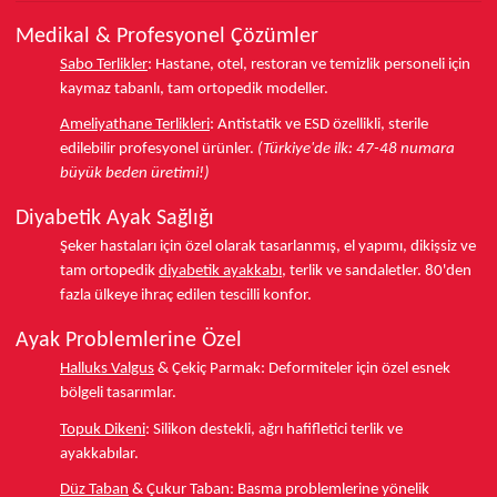
Medikal & Profesyonel Çözümler
Sabo Terlikler
:
Hastane, otel, restoran ve temizlik personeli için
kaymaz tabanlı, tam ortopedik modeller.
Ameliyathane Terlikleri
:
Antistatik ve ESD özellikli, sterile
edilebilir profesyonel ürünler.
(Türkiye'de ilk: 47-48 numara
büyük beden üretimi!)
Diyabetik Ayak Sağlığı
Şeker hastaları için özel olarak tasarlanmış, el yapımı, dikişsiz ve
tam ortopedik
diyabetik ayakkabı
, terlik ve sandaletler.
80'den
fazla ülkeye
ihraç edilen tescilli konfor.
Ayak Problemlerine Özel
Halluks Valgus
& Çekiç Parmak:
Deformiteler için özel esnek
bölgeli tasarımlar.
Topuk Dikeni
:
Silikon destekli, ağrı hafifletici terlik ve
ayakkabılar.
Düz Taban
& Çukur Taban:
Basma problemlerine yönelik