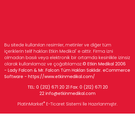
Bu sitede kullanılan resimler, metinler ve diğer tüm
içeriklerin telif hakları Etkin Medikal' e aittir. Firma izni
olmadan basılı veya elektronik bir ortamda kesinlikle izinsiz
olarak kullanılamaz ve çoğaltılamaz.
© Etkin Medikal 2006
- Lady Falcon & Mr. Falcon Tüm Hakları Saklıdır. eCommerce
Software -
https://www.etkinmedikal.com/
TEL: 0 (212) 671 20 21 Fax: 0 (212) 671 20
22
info
@etkinmedikal.com
®
PlatinMarket
E-Ticaret Sistemi
İle Hazırlanmıştır.