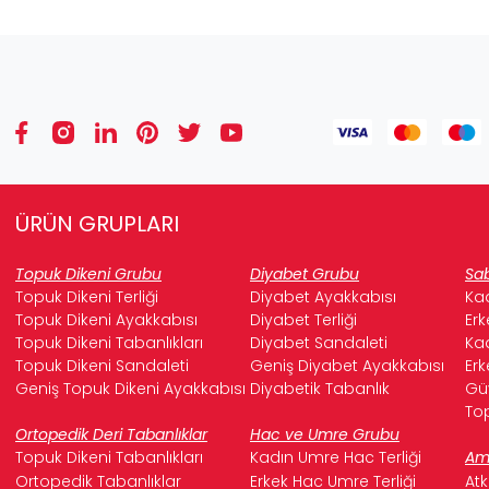
ÜRÜN GRUPLARI
Topuk Dikeni Grubu
Diyabet Grubu
Sab
Topuk Dikeni Terliği
Diyabet Ayakkabısı
Kad
Topuk Dikeni Ayakkabısı
Diyabet Terliği
Erk
Topuk Dikeni Tabanlıkları
Diyabet Sandaleti
Kad
Topuk Dikeni Sandaleti
Geniş Diyabet Ayakkabısı
Erk
Geniş Topuk Dikeni Ayakkabısı
Diyabetik Tabanlık
Güv
Top
Ortopedik Deri Tabanlıklar
Hac ve Umre Grubu
Topuk Dikeni Tabanlıkları
Kadın Umre Hac Terliği
Ame
Ortopedik Tabanlıklar
Erkek Hac Umre Terliği
Atk