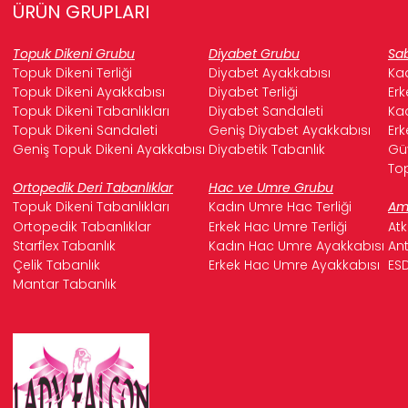
ÜRÜN GRUPLARI
Topuk Dikeni Grubu
Diyabet Grubu
Sab
Topuk Dikeni Terliği
Diyabet Ayakkabısı
Kad
Topuk Dikeni Ayakkabısı
Diyabet Terliği
Erk
Topuk Dikeni Tabanlıkları
Diyabet Sandaleti
Kad
Topuk Dikeni Sandaleti
Geniş Diyabet Ayakkabısı
Erk
Geniş Topuk Dikeni Ayakkabısı
Diyabetik Tabanlık
Güv
Top
Ortopedik Deri Tabanlıklar
Hac ve Umre Grubu
Topuk Dikeni Tabanlıkları
Kadın Umre Hac Terliği
Ame
Ortopedik Tabanlıklar
Erkek Hac Umre Terliği
Atk
Starflex Tabanlık
Kadın Hac Umre Ayakkabısı
Ant
Çelik Tabanlık
Erkek Hac Umre Ayakkabısı
ESD
Mantar Tabanlık