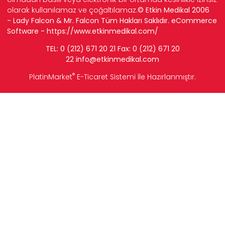
olarak kullanılamaz ve çoğaltılamaz.
© Etkin Medikal 2006
- Lady Falcon & Mr. Falcon Tüm Hakları Saklıdır. eCommerce
Software -
https://www.etkinmedikal.com/
TEL: 0 (212) 671 20 21 Fax: 0 (212) 671 20
22
info
@etkinmedikal.com
®
PlatinMarket
E-Ticaret Sistemi
İle Hazırlanmıştır.