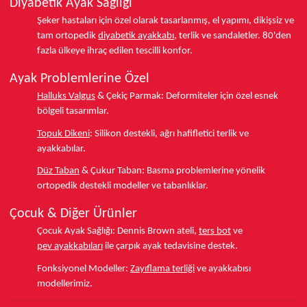
Diyabetik Ayak Sağlığı
Şeker hastaları için özel olarak tasarlanmış, el yapımı, dikişsiz ve
tam ortopedik
diyabetik ayakkabı
, terlik ve sandaletler.
80'den
fazla ülkeye
ihraç edilen tescilli konfor.
Ayak Problemlerine Özel
Halluks Valgus
& Çekiç Parmak:
Deformiteler için özel esnek
bölgeli tasarımlar.
Topuk Dikeni
:
Silikon destekli, ağrı hafifletici terlik ve
ayakkabılar.
Düz Taban
& Çukur Taban:
Basma problemlerine yönelik
ortopedik destekli modeller ve tabanlıklar.
Çocuk & Diğer Ürünler
Çocuk Ayak Sağlığı:
Dennis Brown ateli,
ters bot
ve
pev ayakkabıları
ile çarpık ayak tedavisine destek.
Fonksiyonel Modeller:
Zayıflama terliği
ve ayakkabısı
modellerimiz.